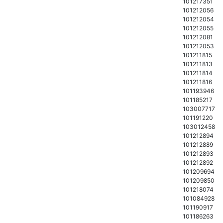
101217351
101212056
101212054
101212055
101212081
101212053
101211815
101211813
101211814
101211816
101193946
101185217
103007717
101191220
103012458
101212894
101212889
101212893
101212892
101209694
101209850
101218074
101084928
101190917
101186263