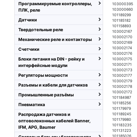
Программируемые контроллеры,
103000395
103000660
ПЛК, реле
101189299
Датчики
101185182
101158893
Твердотельные реле
103002167
103002170
Механические реле и контакторы
103002169
103002174
Счетчики
103002176
Блоки питания на DIN - рейку и
103002175
103002171
интерфейсные модули
103002173
Регуляторы мощности
103002177
103002179
Разъемы и кабели для датчиков
103002178
103002172
Промышленные разъёмы
101184987
101185256
Пневматика
101179979
Распродажа датчиков и
101189245
101179980
оптоволоконных кабелей Banner,
101183235
IFM, APG, Baumer
101131223
101185026
Световые барьеры безопасности