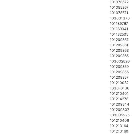
101078672
101095867
101078671
103001376
101189767
101189041
101182505
101209867
101209861
101209863
101209865
103002820
101209859
101209855
101209857
101210082
103010136
101210401
101214278
101209844
101209307
103002925
101210406
101213164
101213160