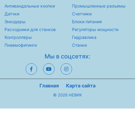
Антивандальные кнопки
Промышленные разъемы
Датчки
Счетчики
Энкодеры
Блоки питания
Расходники для станков
Регуляторы мощности
Контроллеры
Гидравлика
Пневмофитинги
Станки
Мы в соцсетях:
Главная
Карта сайта
© 2026 НЕВИК