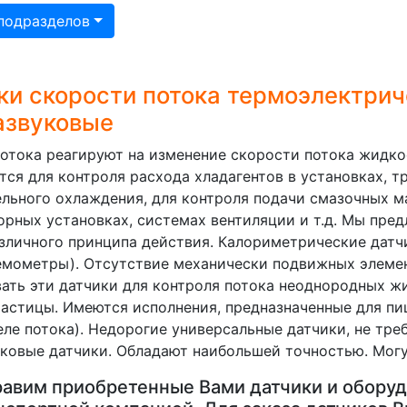
подразделов
ки скорости потока термоэлектрич
азвуковые
отока реагируют на изменение скорости потока жидкос
ся для контроля расхода хладагентов в установках, 
льного охлаждения, для контроля подачи смазочных м
рных установках, системах вентиляции и т.д. Мы пред
зличного принципа действия. Калориметрические датч
емометры). Отсутствие механически подвижных элеме
ать эти датчики для контроля потока неоднородных 
частицы. Имеются исполнения, предназначенные для п
еле потока). Недорогие универсальные датчики, не тр
ковые датчики. Обладают наибольшей точностью. Могу
авим приобретенные Вами датчики и оборуд