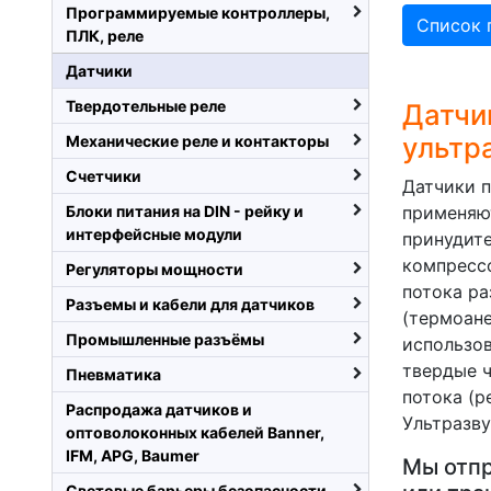
Программируемые контроллеры,
Список 
ПЛК, реле
Датчики
Твердотельные реле
Датчи
ультр
Механические реле и контакторы
Счетчики
Датчики п
Блоки питания на DIN - рейку и
применяют
интерфейсные модули
принудите
компрессо
Регуляторы мощности
потока ра
Разъемы и кабели для датчиков
(термоан
Промышленные разъёмы
использов
твердые 
Пневматика
потока (р
Распродажа датчиков и
Ультразву
оптоволоконных кабелей Banner,
IFM, APG, Baumer
Мы отпр
Световые барьеры безопасности