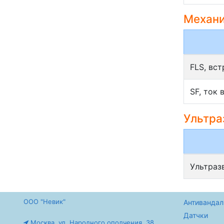
Механи
FLS, вс
SF, ток 
Ультра
Ультраз
ООО "Невик"
Антивандал
Датчки
Москва, ул. Народного ополчения, 38