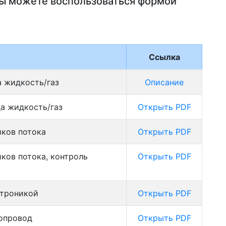
Вы можете воспользоваться формой
Ссылка
а жидкость/газ
Описание
а жидкость/газ
Открыть PDF
иков потока
Открыть PDF
ков потока, контроль
Открыть PDF
ктроникой
Открыть PDF
бопровод
Открыть PDF