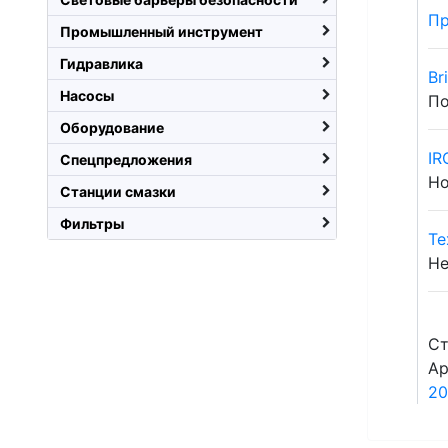
Пр
Промышленный инструмент
Гидравлика
Br
Насосы
По
Оборудование
IR
Спецпредложения
Но
Станции смазки
Фильтры
Те
Не
Ст
Ар
20