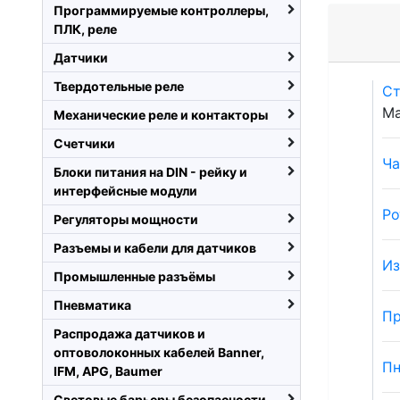
Программируемые контроллеры,
ПЛК, реле
Датчики
Твердотельные реле
Ст
Ма
Механические реле и контакторы
Счетчики
Ча
Блоки питания на DIN - рейку и
интерфейсные модули
Ро
Регуляторы мощности
Разъемы и кабели для датчиков
Из
Промышленные разъёмы
Пневматика
Пр
Распродажа датчиков и
оптоволоконных кабелей Banner,
Пн
IFM, APG, Baumer
Световые барьеры безопасности