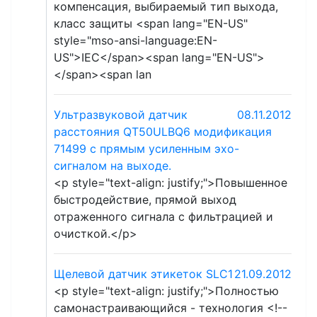
компенсация, выбираемый тип выхода,
класс защиты <span lang="EN-US"
style="mso-ansi-language:EN-
US">IEC</span><span lang="EN-US">
</span><span lan
Ультразвуковой датчик
08.11.2012
расстояния QT50ULBQ6 модификация
71499 с прямым усиленным эхо-
сигналом на выходе.
<p style="text-align: justify;">Повышенное
быстродействие, прямой выход
отраженного сигнала с фильтрацией и
очисткой.</p>
Щелевой датчик этикеток SLC1
21.09.2012
<p style="text-align: justify;">Полностью
самонастраивающийся - технология <!--