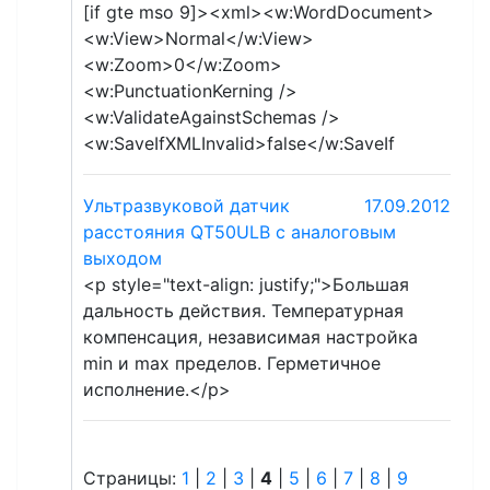
[if gte mso 9]><xml><w:WordDocument>
<w:View>Normal</w:View>
<w:Zoom>0</w:Zoom>
<w:PunctuationKerning />
<w:ValidateAgainstSchemas />
<w:SaveIfXMLInvalid>false</w:SaveIf
Ультразвуковой датчик
17.09.2012
расстояния QT50ULB с аналоговым
выходом
<p style="text-align: justify;">Большая
дальность действия. Температурная
компенсация, независимая настройка
min и max пределов. Герметичное
исполнение.</p>
Страницы:
1
|
2
|
3
|
4
|
5
|
6
|
7
|
8
|
9