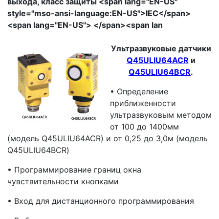
выхода, класс защиты <span lang="EN-US"
style="mso-ansi-language:EN-US">IEC</span>
<span lang="EN-US"> </span><span lan
Ультразвуковые датчики
Q45ULIU64ACR
и
Q45ULIU64BCR
.
• Определение
приближенности
ультразвуковым методом
от 100 до 1400мм
(модель Q45ULIU64ACR) и от 0,25 до 3,0м (модель
Q45ULIU64BCR)
• Программирование границ окна
чувствительности кнопками
• Вход для дистанционного программирования