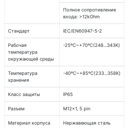
Полное сопротивление
входа: >12kOhm
Стандарт
IEC/EN60947-5-2
Рабочая
-25ºС~+70ºС(248...343K)
температура
окружающей среды
Температура
-40ºС~+85ºС(233...358K)
хранения
Класс защиты
IP65
Разъем
M12x1, 5 pin
Материал корпуса
Нержавеющая сталь