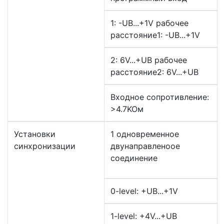
1: -UB...+1V рабочее
расстояние1: -UB...+1V
2: 6V...+UB рабочее
расстояние2: 6V...+UB
Входное сопротивление:
>4.7KOм
Установки
1 одновременное
синхронизации
двунаправленоое
соединение
0-level: +UB...+1V
1-level: +4V...+UB