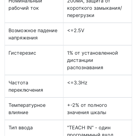
Номинальный
200мА, защита от
рабочий ток
короткого замыкания/
перегрузки
Возможное падение
<=2.5V
напряжения
Гистерезис
1% от установленной
дистанции
распознавания
Частота
<=3.3Hz
переключения
Температурное
+-2% от полного
влияние
значения шкалы
Тип ввода
"TEACH IN" - один
программный вход