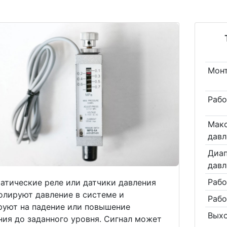
Мон
Рабо
Мак
давл
Диап
давл
Рабо
атические реле или датчики давления
олируют давление в системе и
Рабо
руют на падение или повышение
Вых
ния до заданного уровня. Сигнал может