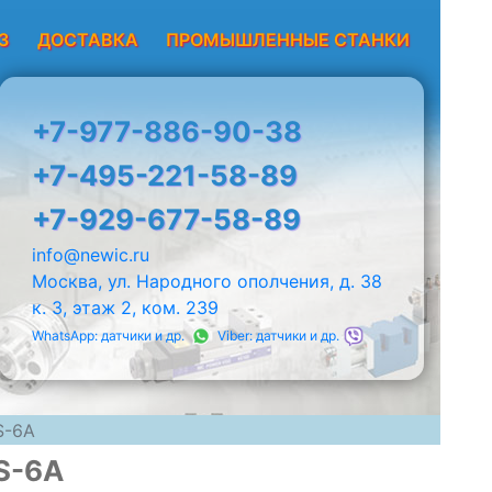
З
ДОСТАВКА
ПРОМЫШЛЕННЫЕ СТАНКИ
+7-977-886-90-38
+7-495-221-58-89
+7-929-677-58-89
info@newic.ru
Москва, ул. Народного ополчения, д. 38
к. 3, этаж 2, ком. 239
WhatsApp: датчики и др.
Viber: датчики и др.
S-6A
S-6A