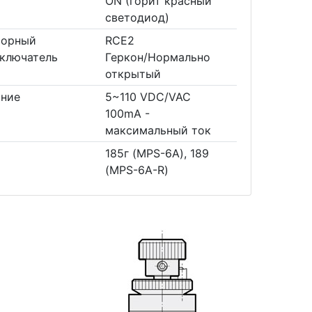
ON (горит красный
светодиод)
сорный
RCE2
ключатель
Геркон/Нормально
открытый
ание
5~110 VDC/VAC
100mA -
максимальный ток
185г (MPS-6A), 189
(MPS-6A-R)