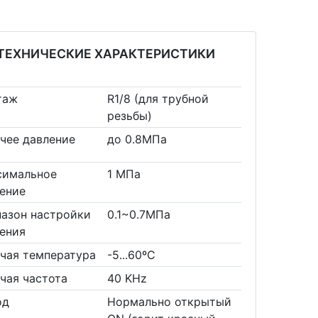
ТЕХНИЧЕСКИЕ ХАРАКТЕРИСТИКИ
таж
R1/8 (для трубной
резьбы)
чее давление
до 0.8МПа
симальное
1 МПа
ение
азон настройки
0.1~0.7МПа
ения
чая температура
-5...60ºС
чая частота
40 KHz
од
Нормально открытый