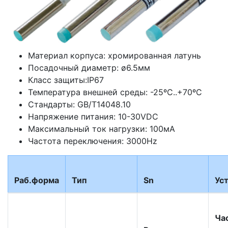
Материал корпуса: хромированная латунь
Посадочный диаметр: ø6.5мм
Класс защиты:IP67
Температура внешней среды: -25ºС..+70ºС
Стандарты: GB/T14048.10
Напряжение питания: 10-30VDC
Максимальный ток нагрузки: 100мА
Частота переключения: 3000Hz
Раб.форма
Тип
Sn
Ус
Ча