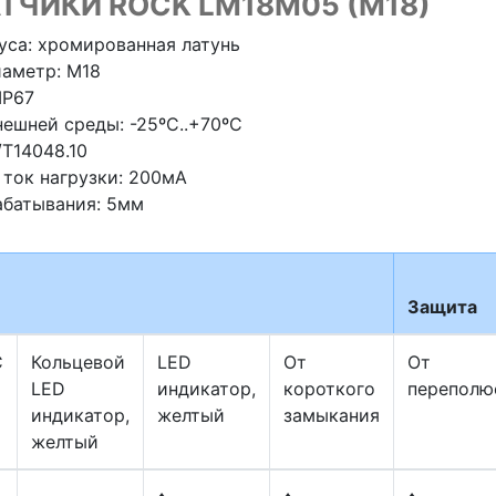
ЧИКИ ROCK LM18M05 (M18)
уса: хромированная латунь
аметр: М18
IP67
ешней среды: -25ºС..+70ºС
T14048.10
ток нагрузки: 200мА
абатывания: 5мм
Защита
C
Кольцевой
LED
От
От
LED
индикатор,
короткого
переполю
индикатор,
желтый
замыкания
желтый