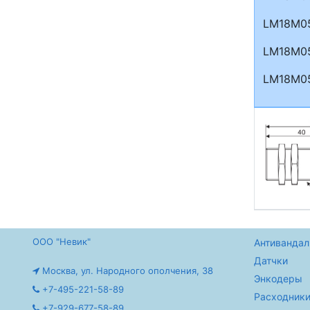
LM18M0
LM18M0
LM18M0
ООО "Невик"
Антивандал
Датчки
Москва, ул. Народного ополчения, 38
Энкодеры
+7-495-221-58-89
Расходники
+7-929-677-58-89