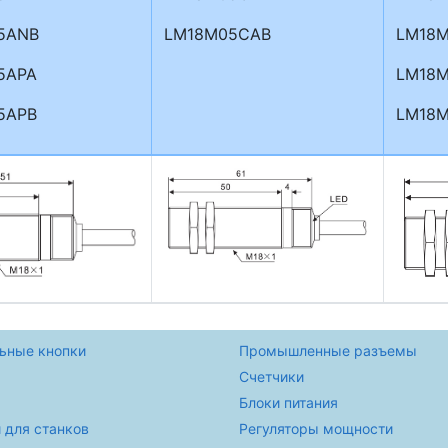
5ANB
LM18M05CAB
LM18M
5APA
LM18M
5APB
LM18M
ьные кнопки
Промышленные разъемы
Счетчики
Блоки питания
 для станков
Регуляторы мощности