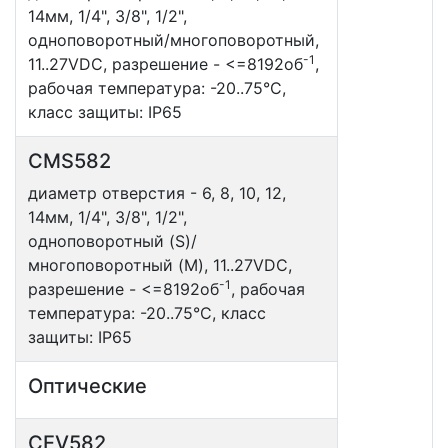
14мм, 1/4", 3/8", 1/2",
одноповоротный/многоповоротный,
-1
11..27VDC, разрешение - <=8192об
,
рабочая температура: -20..75°С,
класс защиты: IP65
CMS582
диаметр отверстия - 6, 8, 10, 12,
14мм, 1/4", 3/8", 1/2",
одноповоротный (S)/
многоповоротный (M), 11..27VDC,
-1
разрешение - <=8192об
, рабочая
температура: -20..75°С, класс
защиты: IP65
Оптические
CEV582