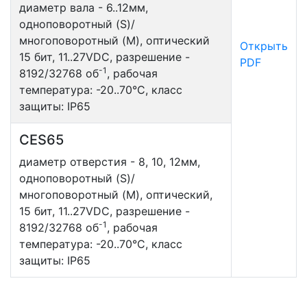
диаметр вала - 6..12мм,
одноповоротный (S)/
многоповоротный (M), оптический
Открыть
15 бит, 11..27VDC, разрешение -
PDF
-1
8192/32768 об
, рабочая
температура: -20..70°С, класс
защиты: IP65
CES65
диаметр отверстия - 8, 10, 12мм,
одноповоротный (S)/
многоповоротный (M), оптический,
15 бит, 11..27VDC, разрешение -
-1
8192/32768 об
, рабочая
температура: -20..70°С, класс
защиты: IP65