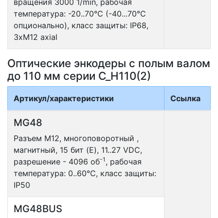
вращения 3000 1/min, рабочая
температура: -20..70°С (-40...70°С
опционально), класс защиты: IP68,
3xM12 axial
Оптические энкодеры с полым валом
до 110 мм серии C_H110(2)
Артикул/характеристики
Ссылка
MG48
Разъем М12, многоповоротный ,
магнитный, 15 бит (E), 11..27 VDC,
-1
разрешение - 4096 об
, рабочая
температура: 0..60°С, класс защиты:
IP50
MG48BUS