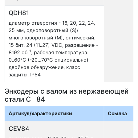
QDH81
диаметр отверстия - 16, 20, 22, 24,
25 мм, одноповоротный (S)/
многоповоротный (M), оптический,
15 бит, 24 (11..27) VDC, разрешение -
-1
8192 об
, рабочая температура:
0..60°С (-20...70°С опционально),
двойное обнаружение, класс
защиты: IP54
Энкодеры с валом из нержавеющей
стали C__84
Артикул/характеристики
Ссылка
CEV84