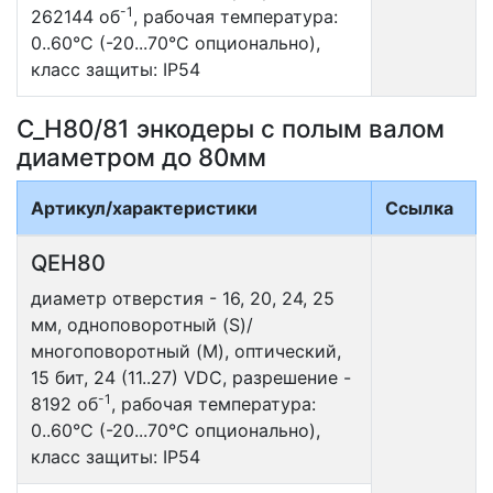
-1
262144 об
, рабочая температура:
0..60°С (-20...70°С опционально),
класс защиты: IP54
C_H80/81 энкодеры с полым валом
диаметром до 80мм
Артикул/характеристики
Ссылка
QEH80
диаметр отверстия - 16, 20, 24, 25
мм, одноповоротный (S)/
многоповоротный (M), оптический,
15 бит, 24 (11..27) VDC, разрешение -
-1
8192 об
, рабочая температура:
0..60°С (-20...70°С опционально),
класс защиты: IP54