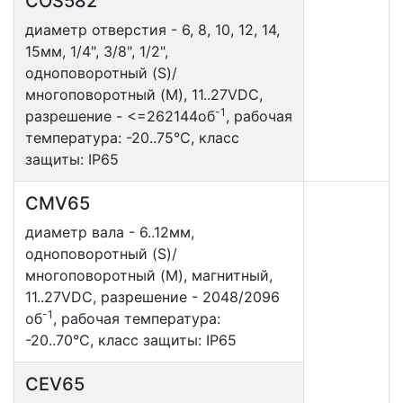
COS582
диаметр отверстия - 6, 8, 10, 12, 14,
15мм, 1/4", 3/8", 1/2",
одноповоротный (S)/
многоповоротный (M), 11..27VDC,
-1
разрешение - <=262144об
, рабочая
температура: -20..75°С, класс
защиты: IP65
CMV65
диаметр вала - 6..12мм,
одноповоротный (S)/
многоповоротный (M), магнитный,
11..27VDC, разрешение - 2048/2096
-1
об
, рабочая температура:
-20..70°С, класс защиты: IP65
CEV65