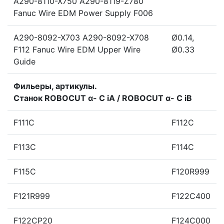
A290-8110-X750 A290-8119-Z780
Fanuc Wire EDM Power Supply F006
A290-8092-X703 A290-8092-X708
Ø0.14,
F112 Fanuc Wire EDM Upper Wire
Ø0.33
Guide
Фильеры, артикулы.
Станок ROBOCUT α- C iA / ROBOCUT α- C iB
F111C
F112C
F113C
F114C
F115C
F120R999
F121R999
F122C400
F122CP20
F124C000