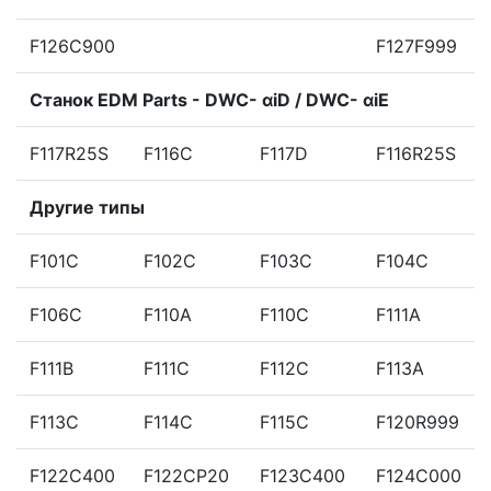
F126C900
F127F999
Станок EDM Parts - DWC- αiD / DWC- αiE
F117R25S
F116C
F117D
F116R25S
Другие типы
F101C
F102C
F103C
F104C
F106C
F110A
F110C
F111A
F111B
F111C
F112C
F113A
F113C
F114C
F115C
F120R999
F122C400
F122CP20
F123C400
F124C000