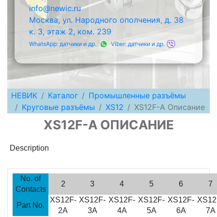
info@newic.ru
Москва, ул. Народного ополчения, д. 38
к. 3, этаж 2, ком. 239
WhatsApp: датчики и др.
Viber: датчики и др.
НЕВИК
Каталог
Промышленные разъёмы
Круговые разъёмы
XS12
XS12F-A Описание
XS12F-A ОПИСАНИЕ
Description
No. of
2
3
4
5
6
7
Contacts
XS12F-
XS12F-
XS12F-
XS12F-
XS12F-
XS12
Part No.
2A
3A
4A
5A
6A
7A