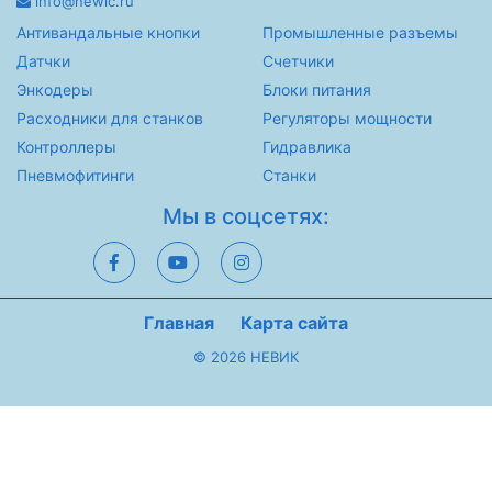
info@newic.ru
Антивандальные кнопки
Промышленные разъемы
Датчки
Счетчики
Энкодеры
Блоки питания
Расходники для станков
Регуляторы мощности
Контроллеры
Гидравлика
Пневмофитинги
Станки
Мы в соцсетях:
Главная
Карта сайта
© 2026 НЕВИК