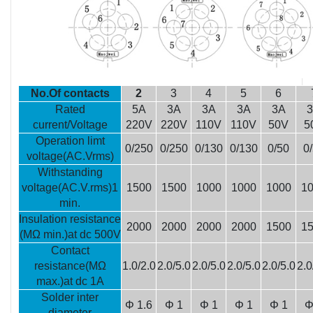
No.Of contacts
2
3
4
5
6
Rated
5A
3A
3A
3A
3A
current/Voltage
220V
220V
110V
110V
50V
5
Operation limt
0/250
0/250
0/130
0/130
0/50
0
voltage(AC.Vrms)
Withstanding
voltage(AC.V.rms)1
1500
1500
1000
1000
1000
1
min.
Insulation resistance
2000
2000
2000
2000
1500
1
(MΩ min.)at dc 500V
Contact
resistance(MΩ
1.0/2.0
2.0/5.0
2.0/5.0
2.0/5.0
2.0/5.0
2.0
max.)at dc 1A
Solder inter
Φ 1.6
Φ 1
Φ 1
Φ 1
Φ 1
Φ
diameter