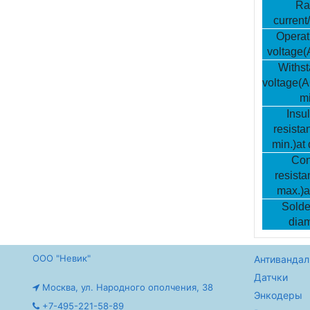
Ra
current
Operati
voltage(
Withst
voltage(A
mi
Insul
resista
min.)at
Con
resist
max.)a
Solder
diam
ООО "Невик"
Антивандал
Датчки
Москва, ул. Народного ополчения, 38
Энкодеры
+7-495-221-58-89