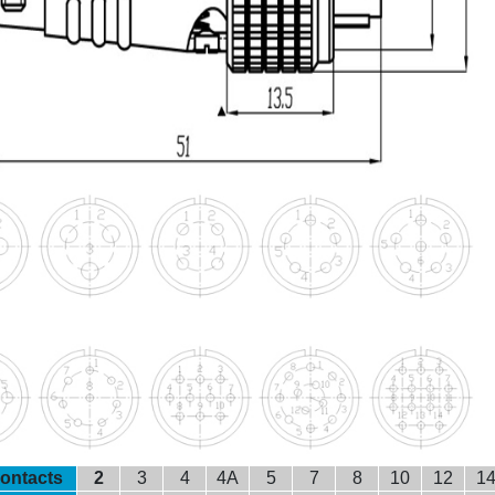
ontacts
2
3
4
4A
5
7
8
10
12
1