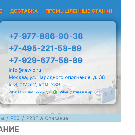
З
ДОСТАВКА
ПРОМЫШЛЕННЫЕ СТАНКИ
+7-977-886-90-38
+7-495-221-58-89
+7-929-677-58-89
info@newic.ru
Москва, ул. Народного ополчения, д. 38
к. 3, этаж 2, ком. 239
WhatsApp: датчики и др.
Viber: датчики и др.
мы
P20
P20F-A Описание
АНИЕ