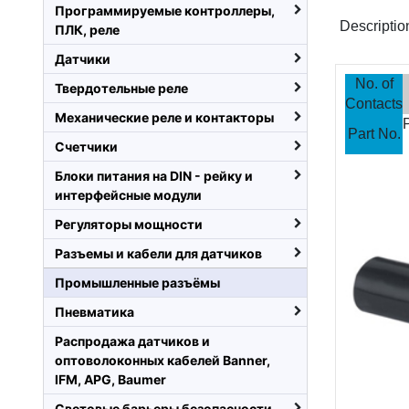
Программируемые контроллеры,
Descriptio
ПЛК, реле
Датчики
No. of
Твердотельные реле
Contacts
Механические реле и контакторы
Part No.
Счетчики
Блоки питания на DIN - рейку и
интерфейсные модули
Регуляторы мощности
Разъемы и кабели для датчиков
Промышленные разъёмы
Пневматика
Распродажа датчиков и
оптоволоконных кабелей Banner,
IFM, APG, Baumer
Световые барьеры безопасности