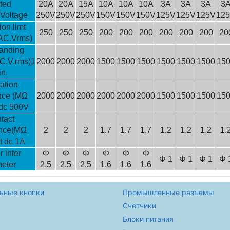
ted
20A
20A
15A
10A
10A
10A
3A
3A
3A
3
/Voltage
250V
250V
250V
150V
150V
150V
125V
125V
125V
12
on limt
250
250
250
200
200
200
200
200
200
20
AC.Vrms)
anding
C.V.rms)1
2000
2000
2000
1500
1500
1500
1500
1500
1500
15
n.
ation
nce (MΩ
2000
2000
2000
2000
2000
2000
1500
1500
1500
15
 dc 500V
tact
ance(MΩ
2
2
2
1.7
1.7
1.7
1.2
1.2
1.2
1.
t dc 1A
 inter
Φ
Φ
Φ
Φ
Φ
Φ
Φ 1
Φ 1
Φ 1
Φ 
eter
2.5
2.5
2.5
1.6
1.6
1.6
ьные кнопки
Промышленные разъемы
Счетчики
Блоки питания