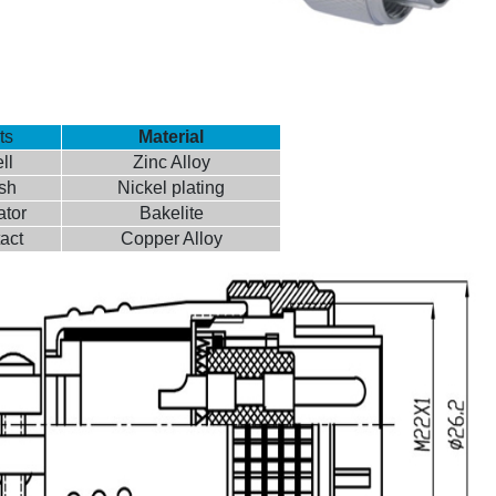
ts
Material
ll
Zinc Alloy
ish
Nickel plating
ator
Bakelite
act
Copper Alloy