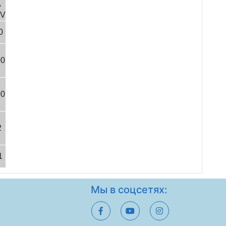
A
5V
0
00
00
2
1
Мы в соцсетях: