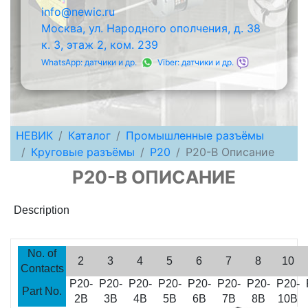
info@newic.ru
Москва, ул. Народного ополчения, д. 38
к. 3, этаж 2, ком. 239
WhatsApp: датчики и др.
Viber: датчики и др.
НЕВИК
Каталог
Промышленные разъёмы
Круговые разъёмы
P20
P20-B Описание
P20-B ОПИСАНИЕ
Description
No. of
2
3
4
5
6
7
8
10
Contacts
P20-
P20-
P20-
P20-
P20-
P20-
P20-
P20-
Part No.
2B
3B
4B
5B
6B
7B
8B
10B