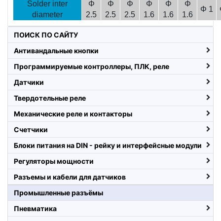
Solder inter
Φ
Φ
Φ
Φ
Φ
Φ
Φ 1
diameter
2.5
2.5
2.5
1.6
1.6
1.6
ПОИСК ПО САЙТУ
Антивандальные кнопки
Программируемые контроллеры, ПЛК, реле
Датчики
Твердотельные реле
Механические реле и контакторы
Счетчики
Блоки питания на DIN - рейку и интерфейсные модули
Регуляторы мощности
Разъемы и кабели для датчиков
Промышленные разъёмы
Пневматика