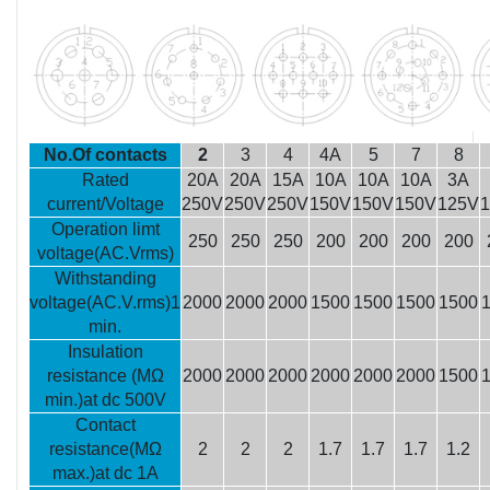
No.Of contacts
2
3
4
4A
5
7
8
Rated
20A
20A
15A
10A
10A
10A
3A
current/Voltage
250V
250V
250V
150V
150V
150V
125V
Operation limt
250
250
250
200
200
200
200
voltage(AC.Vrms)
Withstanding
voltage(AC.V.rms)1
2000
2000
2000
1500
1500
1500
1500
min.
Insulation
resistance (MΩ
2000
2000
2000
2000
2000
2000
1500
min.)at dc 500V
Contact
resistance(MΩ
2
2
2
1.7
1.7
1.7
1.2
max.)at dc 1A