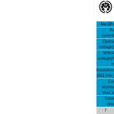
No.Of 
Ra
curren
Operat
voltage
Withs
voltage(
m
Insulatio
(MΩ min.
Co
resis
max.)
Solde
dia
7