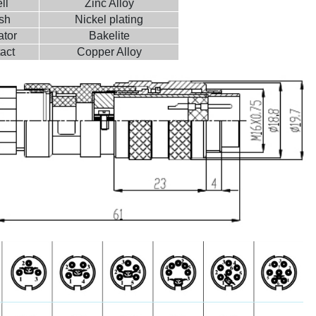
ll
Zinc Alloy
ish
Nickel plating
ator
Bakelite
act
Copper Alloy