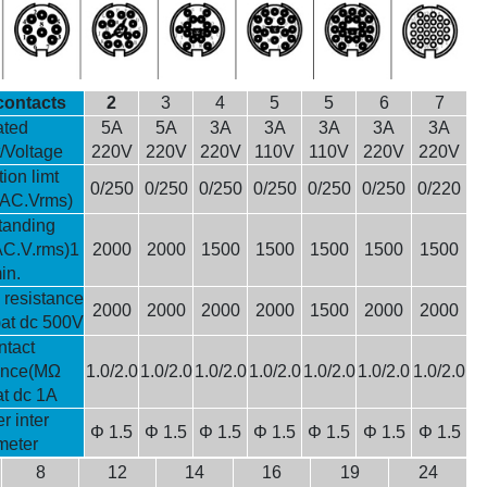
contacts
2
3
4
5
5
6
7
ted
5A
5A
3A
3A
3A
3A
3A
t/Voltage
220V
220V
220V
110V
110V
220V
220V
ion limt
0/250
0/250
0/250
0/250
0/250
0/250
0/220
(AC.Vrms)
tanding
AC.V.rms)1
2000
2000
1500
1500
1500
1500
1500
in.
n resistance
2000
2000
2000
2000
1500
2000
2000
)at dc 500V
ntact
tance(MΩ
1.0/2.0
1.0/2.0
1.0/2.0
1.0/2.0
1.0/2.0
1.0/2.0
1.0/2.0
at dc 1A
r inter
Φ 1.5
Φ 1.5
Φ 1.5
Φ 1.5
Φ 1.5
Φ 1.5
Φ 1.5
meter
8
12
14
16
19
24