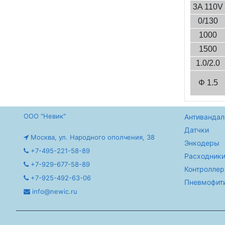
3A 110V
0/130
1000
1500
1.0/2.0
Φ 1.5
ООО "Невик"
Антивандал
Датчки
Москва, ул. Народного ополчения, 38
Энкодеры
+7-495-221-58-89
Расходники
+7-929-677-58-89
Контролле
+7-925-492-63-06
Пневмофит
info@newic.ru