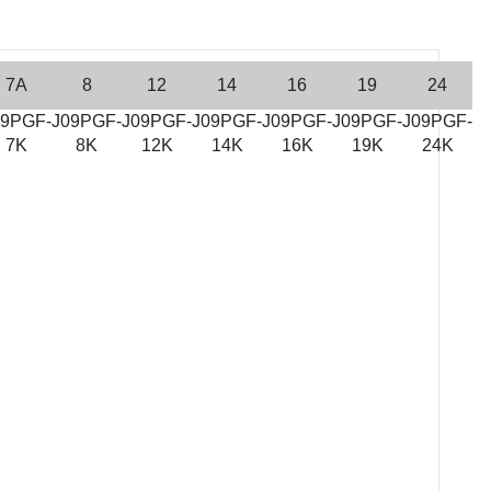
7A
8
12
14
16
19
24
09PGF-
J09PGF-
J09PGF-
J09PGF-
J09PGF-
J09PGF-
J09PGF-
7K
8K
12K
14K
16K
19K
24K