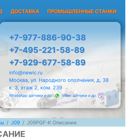
З
ДОСТАВКА
ПРОМЫШЛЕННЫЕ СТАНКИ
+7-977-886-90-38
+7-495-221-58-89
+7-929-677-58-89
info@newic.ru
Москва, ул. Народного ополчения, д. 38
к. 3, этаж 2, ком. 239
WhatsApp: датчики и др.
Viber: датчики и др.
мы
J09
J09PGF-K Описание
САНИЕ