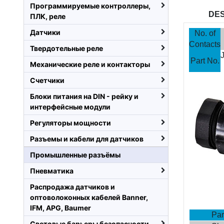
Программируемые контроллеры,
DES
ПЛК, реле
Датчики
No. of
Contacts
Твердотельные реле
Part No.
Механические реле и контакторы
Счетчики
Блоки питания на DIN - рейку и
интерфейсные модули
Регуляторы мощности
Разъемы и кабели для датчиков
Промышленные разъёмы
Пневматика
Распродажа датчиков и
оптоволоконных кабелей Banner,
IFM, APG, Baumer
Par
Световые барьеры безопасности