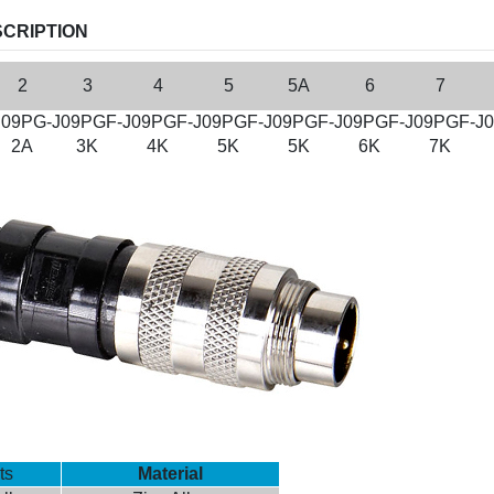
CRIPTION
2
3
4
5
5A
6
7
J09PG-
J09PGF-
J09PGF-
J09PGF-
J09PGF-
J09PGF-
J09PGF-
J
2A
3K
4K
5K
5K
6K
7K
ts
Material