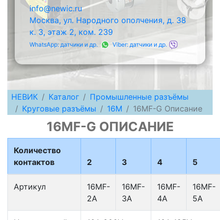
info@newic.ru
Москва, ул. Народного ополчения, д. 38
к. 3, этаж 2, ком. 239
WhatsApp: датчики и др.
Viber: датчики и др.
НЕВИК
Каталог
Промышленные разъёмы
Круговые разъёмы
16M
16MF-G Описание
16MF-G ОПИСАНИЕ
Количество
контактов
2
3
4
5
Артикул
16MF-
16MF-
16MF-
16MF-
2A
3A
4A
5A