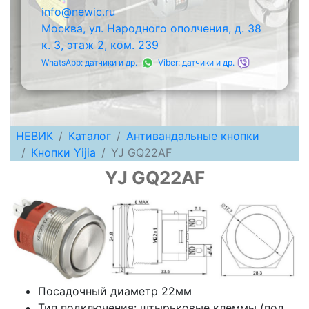
info@newic.ru
Москва, ул. Народного ополчения, д. 38
к. 3, этаж 2, ком. 239
WhatsApp: датчики и др.
Viber: датчики и др.
НЕВИК
Каталог
Антивандальные кнопки
Кнопки Yijia
YJ GQ22AF
YJ GQ22AF
Посадочный диаметр 22мм
Тип подключения: штырьковые клеммы (под