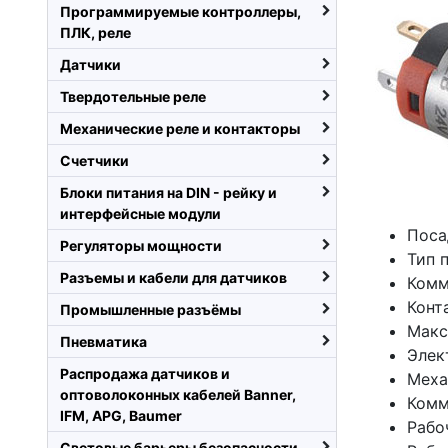
Программируемые контроллеры,
ПЛК, реле
Датчики
Твердотельные реле
Механические реле и контакторы
Счетчики
Блоки питания на DIN - рейку и
интерфейсные модули
Поса
Регуляторы мощности
Тип 
Разъемы и кабели для датчиков
Комм
Конт
Промышленные разъёмы
Макс
Пневматика
Элек
Распродажа датчиков и
Меха
оптоволоконных кабелей Banner,
Комм
IFM, APG, Baumer
Рабо
Световые барьеры безопасности