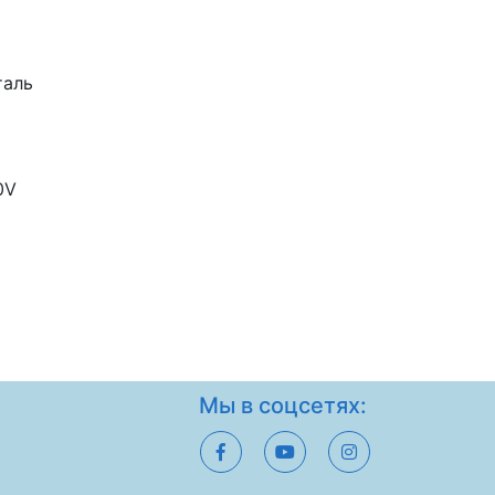
таль
0V
Мы в соцсетях: