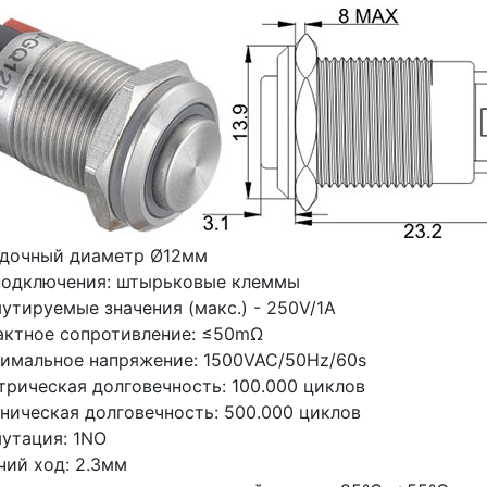
дочный диаметр Ø12мм
подключения: штырьковые клеммы
утируемые значения (макс.) - 250V/1A
актное сопротивление: ≤50mΩ
имальное напряжение: 1500VAC/50Hz/60s
трическая долговечность: 100.000 циклов
ническая долговечность: 500.000 циклов
утация: 1NO
чий ход: 2.3мм