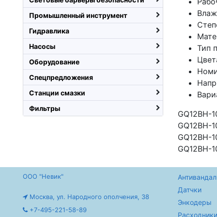
Рабо
Влаж
Промышленный инструмент
Степ
Гидравлика
Мате
Насосы
Тип 
Цвет
Оборудование
Номи
Спецпредложения
Напр
Станции смазки
Вари
Фильтры
GQ12BH-10
GQ12BH-10
GQ12BH-10
GQ12BH-10
ООО "Невик"
Антивандал
Датчки
Москва, ул. Народного ополчения, 38
Энкодеры
+7-495-221-58-89
Расходники