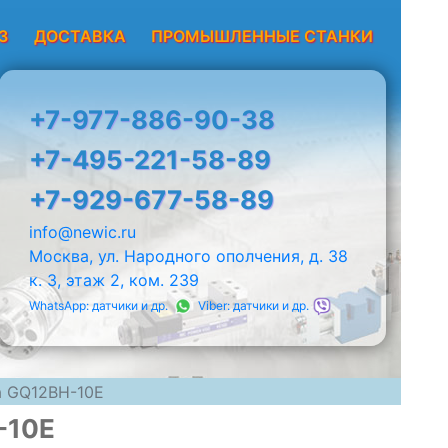
З
ДОСТАВКА
ПРОМЫШЛЕННЫЕ СТАНКИ
+7-977-886-90-38
+7-495-221-58-89
+7-929-677-58-89
info@newic.ru
Москва, ул. Народного ополчения, д. 38
к. 3, этаж 2, ком. 239
WhatsApp: датчики и др.
Viber: датчики и др.
ia GQ12BH-10E
-10E