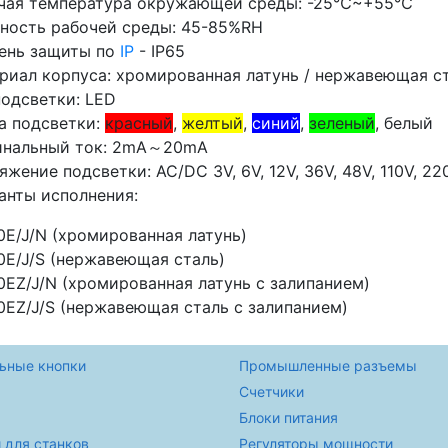
чая температура окружающей среды: -25℃~+55℃
ность рабочей среды: 45-85%RH
ень защиты по
IP
- IP65
риал корпуса: хромированная латунь / нержавеющая с
подсветки: LED
а подсветки:
красный
,
желтый
,
синий
,
зеленый
, белый
нальный ток: 2mA～20mA
яжение подсветки: AC/DC 3V, 6V, 12V, 36V, 48V, 110V, 22
анты исполнения:
E/J/N (хромированная латунь)
E/J/S (нержавеющая сталь)
EZ/J/N (хромированная латунь с залипанием)
EZ/J/S (нержавеющая сталь с залипанием)
ьные кнопки
Промышленные разъемы
Счетчики
Блоки питания
 для станков
Регуляторы мощности