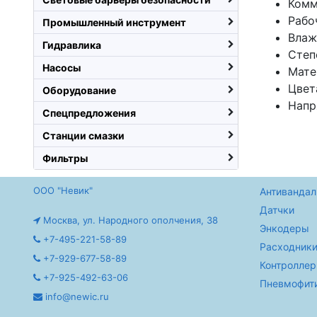
Комм
Рабо
Промышленный инструмент
Влаж
Гидравлика
Степ
Насосы
Мате
Цвет
Оборудование
Напр
Спецпредложения
Станции смазки
Фильтры
ООО "Невик"
Антивандал
Датчки
Москва, ул. Народного ополчения, 38
Энкодеры
+7-495-221-58-89
Расходники
+7-929-677-58-89
Контролле
+7-925-492-63-06
Пневмофит
info@newic.ru