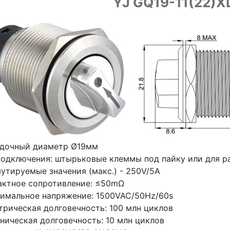
YJ GQ19-11(22)X
дочный диаметр Ø19мм
подключения: штырьковые клеммы под пайку или для р
утируемые значения (макс.) - 250V/5A
актное сопротивление: ≤50mΩ
имальное напряжение: 1500VAC/50Hz/60s
трическая долговечность: 100 млн циклов
ническая долговечность: 10 млн циклов