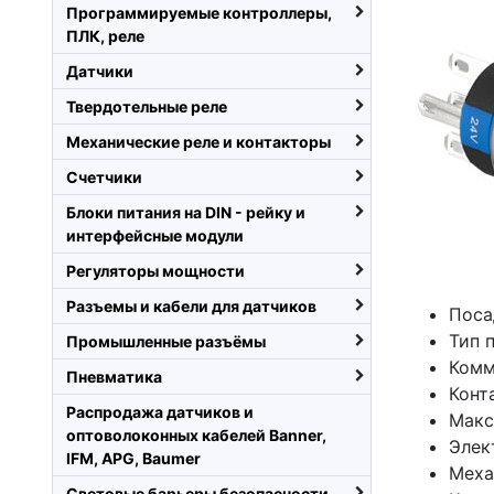
Программируемые контроллеры,
ПЛК, реле
Датчики
Твердотельные реле
Механические реле и контакторы
Счетчики
Блоки питания на DIN - рейку и
интерфейсные модули
Регуляторы мощности
Разъемы и кабели для датчиков
Поса
Тип 
Промышленные разъёмы
Комм
Пневматика
Конт
Распродажа датчиков и
Макс
оптоволоконных кабелей Banner,
Элек
IFM, APG, Baumer
Меха
Световые барьеры безопасности