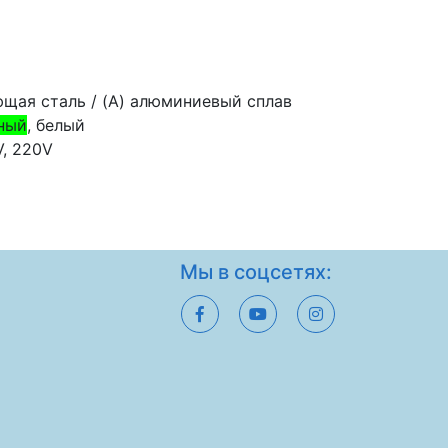
ющая сталь / (A) алюминиевый сплав
ный
, белый
V, 220V
Мы в соцсетях: