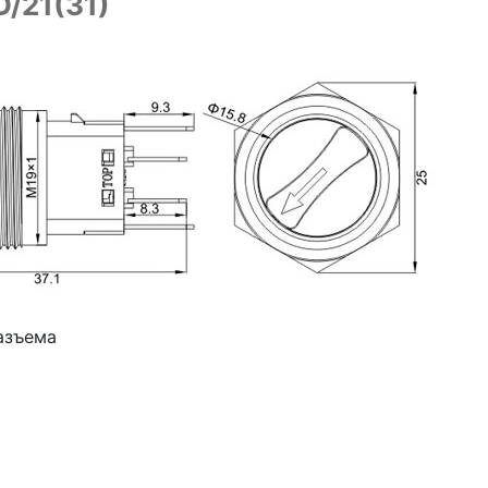
D/21(31)
азъема