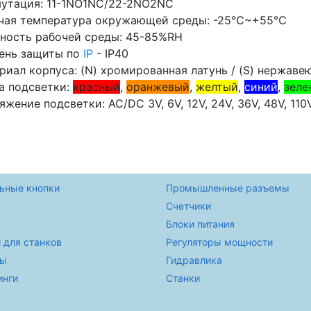
утация: 11-1NO1NC/22-2NO2NC
чая температура окружающей среды: -25℃~+55℃
ность рабочей среды: 45-85%RH
ень защиты по
IP
- IP40
риал корпуса: (N) хромированная латунь / (S) нержаве
а подсветки:
красный
,
оранжевый
,
желтый
,
синий
,
зеле
яжение подсветки: AC/DC 3V, 6V, 12V, 24V, 36V, 48V, 110
ьные кнопки
Промышленные разъемы
Счетчики
Блоки питания
 для станков
Регуляторы мощности
ры
Гидравлика
инги
Станки