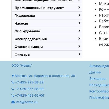
Меха
Промышленный инструмент
Комм
Рабо
Гидравлика
Рабо
Насосы
Влаж
Оборудование
Степ
Вари
Спецпредложения
нерж
Станции смазки
Фильтры
ООО "Невик"
Антивандал
Датчки
Москва, ул. Народного ополчения, 38
Энкодеры
+7-495-221-58-89
Расходники
+7-929-677-58-89
Контролле
+7-925-492-63-06
Пневмофит
info@newic.ru