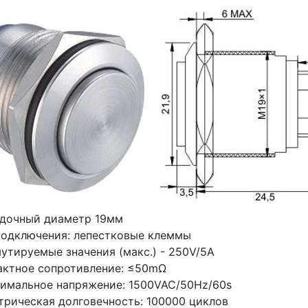
дочный диаметр 19мм
подключения: лепестковые клеммы
утируемые значения (макс.) - 250V/5A
актное сопротивление: ≤50mΩ
имальное напряжение: 1500VAC/50Hz/60s
трическая долговечность: 100000 циклов