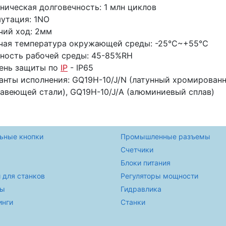
ническая долговечность: 1 млн циклов
утация: 1NO
чий ход: 2мм
чая температура окружающей среды: -25℃~+55℃
ность рабочей среды: 45-85%RH
ень защиты по
IP
- IP65
анты исполнения: GQ19H-10/J/N (латунный хромированны
авеющей стали), GQ19H-10/J/A (алюминиевый сплав)
ьные кнопки
Промышленные разъемы
Счетчики
Блоки питания
 для станков
Регуляторы мощности
ры
Гидравлика
инги
Станки