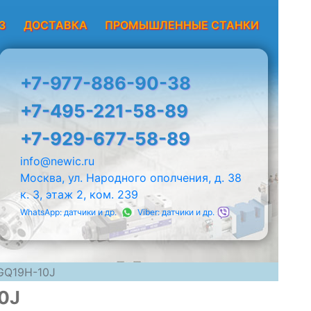
З
ДОСТАВКА
ПРОМЫШЛЕННЫЕ СТАНКИ
+7-977-886-90-38
+7-495-221-58-89
+7-929-677-58-89
info@newic.ru
Москва, ул. Народного ополчения, д. 38
к. 3, этаж 2, ком. 239
WhatsApp: датчики и др.
Viber: датчики и др.
GQ19H-10J
0J