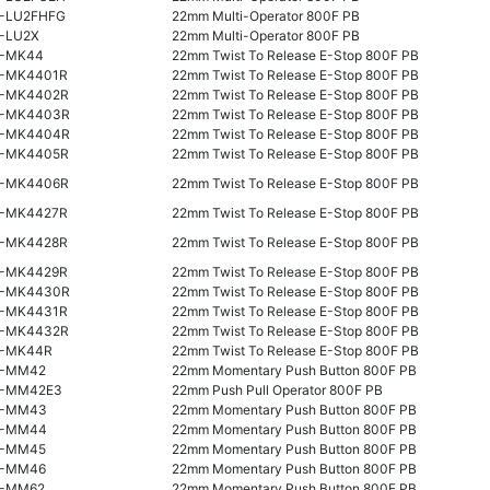
-LU2FHFG
22mm Multi-Operator 800F PB
-LU2X
22mm Multi-Operator 800F PB
-MK44
22mm Twist To Release E-Stop 800F PB
-MK4401R
22mm Twist To Release E-Stop 800F PB
-MK4402R
22mm Twist To Release E-Stop 800F PB
-MK4403R
22mm Twist To Release E-Stop 800F PB
-MK4404R
22mm Twist To Release E-Stop 800F PB
-MK4405R
22mm Twist To Release E-Stop 800F PB
-MK4406R
22mm Twist To Release E-Stop 800F PB
-MK4427R
22mm Twist To Release E-Stop 800F PB
-MK4428R
22mm Twist To Release E-Stop 800F PB
-MK4429R
22mm Twist To Release E-Stop 800F PB
-MK4430R
22mm Twist To Release E-Stop 800F PB
-MK4431R
22mm Twist To Release E-Stop 800F PB
-MK4432R
22mm Twist To Release E-Stop 800F PB
-MK44R
22mm Twist To Release E-Stop 800F PB
-MM42
22mm Momentary Push Button 800F PB
-MM42E3
22mm Push Pull Operator 800F PB
M-MM43
22mm Momentary Push Button 800F PB
M-MM44
22mm Momentary Push Button 800F PB
-MM45
22mm Momentary Push Button 800F PB
-MM46
22mm Momentary Push Button 800F PB
-MM62
22mm Momentary Push Button 800F PB