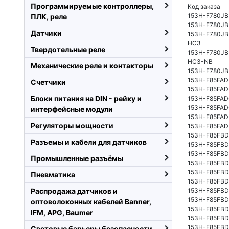
Программируемые контроллеры,
Код заказа
153H-F780J
ПЛК, реле
153H-F780JB
Датчики
153H-F780JB
HC3
Твердотельные реле
153H-F780JB
HC3-NB
Механические реле и контакторы
153H-F780J
153H-F85FAD
Счетчики
153H-F85FAD
Блоки питания на DIN - рейку и
153H-F85FAD
153H-F85FAD
интерфейсные модули
153H-F85FAD
Регуляторы мощности
153H-F85FAD
153H-F85FBD
Разъемы и кабели для датчиков
153H-F85FBD
153H-F85FBD
Промышленные разъёмы
153H-F85FBD
153H-F85FBD
Пневматика
153H-F85FBD
Распродажа датчиков и
153H-F85FBD
153H-F85FBD
оптоволоконных кабелей Banner,
153H-F85FBD
IFM, APG, Baumer
153H-F85FBD
153H-F85FBD
Световые барьеры безопасности