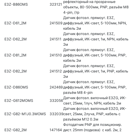
рефлекторный на прозрачные
E3Z-B86OMS
323121
объекты, 80-500мм, PNP, разъём M8
4-pin, (тр
Датчик фотоэл. прямоуг. E3Z,
E3Z-D61_2M
241509
диффузный, ИК-свет, 5-100мм, NPN,
кабель 2м
Датчик фотоэл. прямоуг. E3Z,
E3Z-D62_2M
241511
диффузный, ИК-свет, 1м, NPN, кабель
2м
Датчик фотоэл. прямоуг. E3Z,
E3Z-D81_2M
241510
диффузный, ИК-свет, 5-100мм, PNP,
кабель 2м
Датчик фотоэл. прямоуг. E3Z,
E3Z-D82_2M
241512
диффузный, ИК-свет, 1м, PNP, кабель
2м
Датчик фотоэл. прямоуг. E3Z,
E3Z-D86OMS
242469
диффузный, ИК-свет, 5-100мм, PNP,
разъём M8 4-pin
Датчик фотоэл. вилочный E3ZG, ИК-
E3Z-G612MOMS
332056
свет, 25мм, 1луч, NPN, кабель 2м
Датчик фотоэл. вилочный E3ZG, ИК-
E3Z-G82-M1J0.3MOMS
332039
свет, 25мм, 2луча, PNP, кабель с
разъёмом M12 0.3м
Фотодатчик PNP для позиционир.
E3Z-G82_2M
147164
дист. 25mm (подкова) с каб. 2м, 2