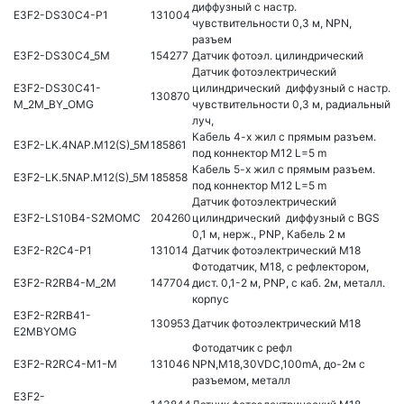
диффузный с настр.
E3F2-DS30C4-P1
131004
чувствительности 0,3 м, NPN,
разъем
E3F2-DS30C4_5M
154277
Датчик фотоэл. цилиндрический
Датчик фотоэлектрический
E3F2-DS30C41-
цилиндрический диффузный с настр.
130870
M_2M_BY_OMG
чувствительности 0,3 м, радиальный
луч,
Кабель 4-х жил с прямым разъем.
E3F2-LK.4NAP.M12(S)_5M
185861
под коннектор М12 L=5 m
Кабель 5-х жил с прямым разъем.
E3F2-LK.5NAP.M12(S)_5M
185858
под коннектор М12 L=5 m
Датчик фотоэлектрический
E3F2-LS10B4-S2MOMC
204260
цилиндрический диффузный с BGS
0,1 м, нерж., PNP, Кабель 2 м
E3F2-R2C4-P1
131014
Датчик фотоэлектрический М18
Фотодатчик, М18, с рефлектором,
E3F2-R2RB4-M_2M
147704
дист. 0,1-2 м, PNP, с каб. 2м, металл.
корпус
E3F2-R2RB41-
130953
Датчик фотоэлектрический М18
E2MBYOMG
Фотодатчик с рефл
E3F2-R2RC4-M1-M
131046
NPN,M18,30VDC,100mA, до-2м c
разъемом, металл
E3F2-