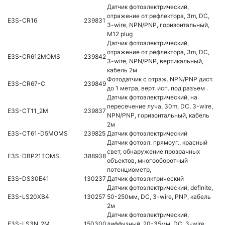
Датчик фотоэлектрический,
отражение от рефлектора, 3m, DC,
E3S-CR16
239831
3-wire, NPN/PNP, горизонтальный,
M12 plug
Датчик фотоэлектрический,
отражение от рефлектора, 3m, DC,
E3S-CR612MOMS
239842
3-wire, NPN/PNP, вертикальный,
кабель 2м
Фотодатчик с отраж. NPN/PNP дист.
E3S-CR67-C
239849
до 1 метра, верт. исп. под разъем .
Датчик фотоэлектрический, на
пересечение луча, 30m, DC, 3-wire,
E3S-CT11_2M
239837
NPN/PNP, горизонтальный, кабель
2м
E3S-CT61-D5MOMS
239825
Датчик фотоэлектрический
Датчик фотоэл. прямоуг., красный
свет, обнаружение прозрачных
E3S-DBP21TOMS
388938
объектов, многооборотный
потенциометр,
E3S-DS30E41
130237
Датчик фотоэлктрический
Датчик фотоэлектрический, definite,
E3S-LS20XB4
130257
50-250мм, DC, 3-wire, PNP, кабель
2м
Датчик фотоэлектрический,
E3S-LS3N_2M
150300
диффузный, 20-35мм, DC, 3-wire,