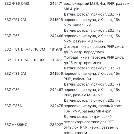
E3Z-R86_OMS
242471
рефлекторный MSR, 4м, PNP, разъём
M8 4-pin
Датчик фотоэл. прямоуг. E3Z, на
E3Z-T61_2M
241505
пересечение луча, ИК-свет, 15м,
NPN, кабель 2м
Датчик фотоэл. прямоуг. E3Z, на
E3Z-T66
242466
пересечение луча, ИК-свет, 15м,
NPN, разъём M8 4-pin
Фотодатчик на пересеч. PNP дист.
E3Z-T81-D-M1J-10.3M
181978
до 15 метр. передатчик
Фотодатчик на пересеч. PNP дист.
E3Z-T81-L-M1J-10.3M
181977
до 15 метр. приемник
Датчик фотоэл. прямоуг. E3Z, на
E3Z-T81_2M
241506
пересечение луча, ИК-свет, 15м,
PNP, кабель 2м
Датчик фотоэл. прямоуг. E3Z, на
E3Z-T86
242467
пересечение луча, ИК-свет, 15м,
PNP, разъём M8 4-pin
Датчик фотоэл. прямоуг. E3Z, на
E3Z-T86A
242475
пересечение луча, красный свет,
10м, PNP, разъём M8 4-pin
Датчик фотоэлектрический
рефлекторного типа для РЕТ
E3ZM-B86-C
236027
бутылок, PNP, нерж., разъем, с
рефлектором