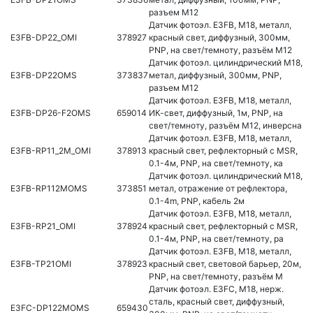
разъем М12
Датчик фотоэл. E3FB, M18, металл,
E3FB-DP22_OMI
378927
красный свет, диффузный, 300мм,
PNP, на свет/темноту, разъём M12
Датчик фотоэл. цилиндрический M18,
E3FB-DP22OMS
373837
метал, диффузный, 300мм, PNP,
разъем М12
Датчик фотоэл. E3FB, M18, металл,
E3FB-DP26-F2OMS
659014
ИК-свет, диффузный, 1м, PNP, на
свет/темноту, разъём M12, инверсна
Датчик фотоэл. E3FB, M18, металл,
E3FB-RP11_2M_OMI
378913
красный свет, рефлекторный с MSR,
0.1-4м, PNP, на свет/темноту, ка
Датчик фотоэл. цилиндрический M18,
E3FB-RP112MOMS
373851
метал, отражение от рефлектора,
0.1-4m, PNP, кабель 2м
Датчик фотоэл. E3FB, M18, металл,
E3FB-RP21_OMI
378924
красный свет, рефлекторный с MSR,
0.1-4м, PNP, на свет/темноту, ра
Датчик фотоэл. E3FB, M18, металл,
E3FB-TP21OMI
378923
красный свет, световой барьер, 20м,
PNP, на свет/темноту, разъём M
Датчик фотоэл. E3FC, M18, нерж.
сталь, красный свет, диффузный,
E3FC-DP122MOMS
659430