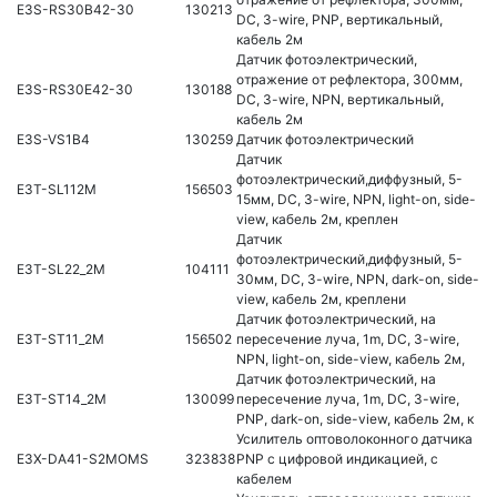
E3S-RS30B42-30
130213
DC, 3-wire, PNP, вертикальный,
кабель 2м
Датчик фотоэлектрический,
отражение от рефлектора, 300мм,
E3S-RS30E42-30
130188
DC, 3-wire, NPN, вертикальный,
кабель 2м
E3S-VS1B4
130259
Датчик фотоэлектрический
Датчик
фотоэлектрический,диффузный, 5-
E3T-SL112M
156503
15мм, DC, 3-wire, NPN, light-on, side-
view, кабель 2м, креплен
Датчик
фотоэлектрический,диффузный, 5-
E3T-SL22_2M
104111
30мм, DC, 3-wire, NPN, dark-on, side-
view, кабель 2м, креплени
Датчик фотоэлектрический, на
E3T-ST11_2M
156502
пересечение луча, 1m, DC, 3-wire,
NPN, light-on, side-view, кабель 2м,
Датчик фотоэлектрический, на
E3T-ST14_2M
130099
пересечение луча, 1m, DC, 3-wire,
PNP, dark-on, side-view, кабель 2м, к
Усилитель оптоволоконного датчика
E3X-DA41-S2MOMS
323838
PNP с цифровой индикацией, с
кабелем