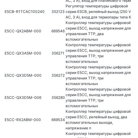
AC, 3 A), вход для платинового терм
Регулятор температуры цифровой
E5CB-R1TCAC100240
352123
серии E5CB, релейный выход (250 V
AC, 3 A), вход для термопары типа K
Контроллер температуры цифровой
серии E5CC, выход напряжения для
E5CC-QX2ABM-000
669546
управления ТТР, два
вспомогательных
Контроллер температуры цифровой
серии E5CC, выход напряжения для
E5CC-QX3A5M-000
356271
управления ТТР, три
вспомогательных
Контроллер температуры цифровой
серии E5CC, выход напряжения для
E5CC-QX3D5M-000
356272
управления ТТР, три
вспомогательных
Контроллер температуры цифровой
серии E5CC, выход напряжения для
E5CC-QX3D5M-006
356280
управления ТТР, три
вспомогательных
Контроллер температуры цифровой
серии E5CC, релейный выход, два
E5CC-RX2ABM-000
669534
вспомогательных выхода,
напряжение п
Контроллер температуры цифровой