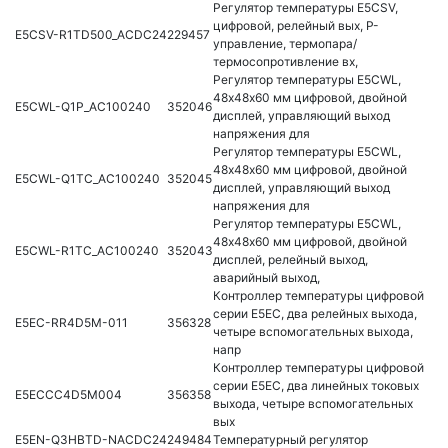
Регулятор температуры E5CSV,
цифровой, релейный вых, P-
E5CSV-R1TD500_ACDC24
229457
управление, термопара/
термосопротивление вх,
Регулятор температуры E5CWL,
48х48х60 мм цифровой, двойной
E5CWL-Q1P_AC100240
352046
дисплей, управляющий выход
напряжения для
Регулятор температуры E5CWL,
48х48х60 мм цифровой, двойной
E5CWL-Q1TC_AC100240
352045
дисплей, управляющий выход
напряжения для
Регулятор температуры E5CWL,
48х48х60 мм цифровой, двойной
E5CWL-R1TC_AC100240
352043
дисплей, релейный выход,
аварийный выход,
Контроллер температуры цифровой
серии E5EC, два релейных выхода,
E5EC-RR4D5M-011
356328
четыре вспомогательных выхода,
напр
Контроллер температуры цифровой
серии E5EC, два линейных токовых
E5ECCC4D5M004
356358
выхода, четыре вспомогательных
вых
E5EN-Q3HBTD-NACDC24
249484
Температурный регулятор