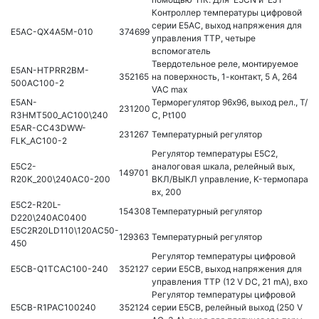
Контроллер температуры цифровой
серии E5AC, выход напряжения для
E5AC-QX4A5M-010
374699
управления ТТР, четыре
вспомогатель
Твердотельное реле, монтируемое
E5AN-HTPRR2BM-
352165
на поверхность, 1-контакт, 5 A, 264
500AC100-2
VAC max
E5AN-
Терморегулятор 96х96, выход рел., Т/
231200
R3HMT500_AC100\240
С, Pt100
E5AR-CC43DWW-
231267
Температурный регулятор
FLK_AC100-2
Регулятор температуры E5C2,
E5C2-
аналоговая шкала, релейный вых,
149701
R20K_200\240AC0-200
ВКЛ/ВЫКЛ управление, K-термопара
вх, 200
E5C2-R20L-
154308
Температурный регулятор
D220\240AC0400
E5C2R20LD110\120AC50-
129363
Температурный регулятор
450
Регулятор температуры цифровой
E5CB-Q1TCAC100-240
352127
серии E5CB, выход напряжения для
управления ТТР (12 V DC, 21 mA), вхо
Регулятор температуры цифровой
E5CB-R1PAC100240
352124
серии E5CB, релейный выход (250 V