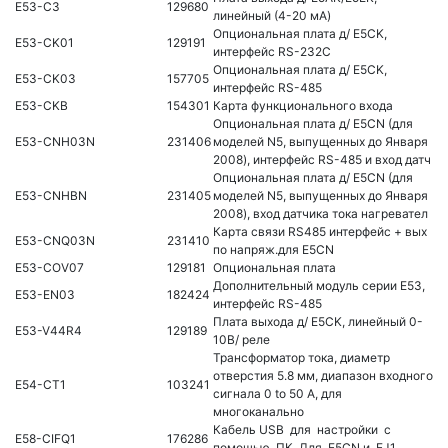
E53-C3
129680
линейный (4-20 мA)
Опциональная плата д/ E5CK,
E53-CK01
129191
интерфейс RS-232C
Опциональная плата д/ E5CK,
E53-CK03
157705
интерфейс RS-485
E53-CKB
154301
Карта функционального входа
Опциональная плата д/ E5CN (для
E53-CNH03N
231406
моделей N5, выпущенных до Января
2008), интерфейс RS-485 и вход датч
Опциональная плата д/ E5CN (для
E53-CNHBN
231405
моделей N5, выпущенных до Января
2008), вход датчика тока нагревател
Карта связи RS485 интерфейс + вых
E53-CNQ03N
231410
по напряж.для E5CN
E53-COV07
129181
Опциональная плата
Дополнительный модуль серии E53,
E53-EN03
182424
интерфейс RS-485
Плата выхода д/ E5CK, линейный 0-
E53-V44R4
129189
10В/ реле
Трансформатор тока, диаметр
отверстия 5.8 мм, диапазон входного
E54-CT1
103241
сигнала 0 to 50 A, для
многоканально
Кабель USB для настройки с
E58-CIFQ1
176286
помощью ПК. Для E5CN и EJ1