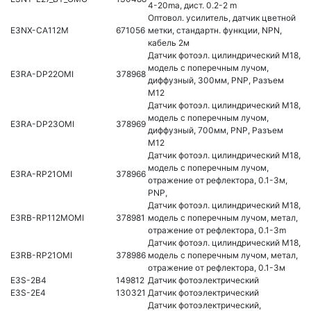
4-20ma, дист. 0.2-2 m
Оптовол. усилитель, датчик цветной
E3NX-CA112M
671056
метки, стандартн. функции, NPN,
кабель 2м
Датчик фотоэл. цилиндрический M18,
модель с поперечным лучом,
E3RA-DP22OMI
378968
диффузный, 300мм, PNP, Разъем
М12
Датчик фотоэл. цилиндрический M18,
модель с поперечным лучом,
E3RA-DP23OMI
378969
диффузный, 700мм, PNP, Разъем
М12
Датчик фотоэл. цилиндрический M18,
модель с поперечным лучом,
E3RA-RP21OMI
378966
отражение от рефлектора, 0.1-3м,
PNP,
Датчик фотоэл. цилиндрический M18,
E3RB-RP112MOMI
378981
модель с поперечным лучом, метал,
отражение от рефлектора, 0.1-3m
Датчик фотоэл. цилиндрический M18,
E3RB-RP21OMI
378986
модель с поперечным лучом, метал,
отражение от рефлектора, 0.1-3м
E3S-2B4
149812
Датчик фотоэлектрический
E3S-2E4
130321
Датчик фотоэлектрический
Датчик фотоэлектрический,