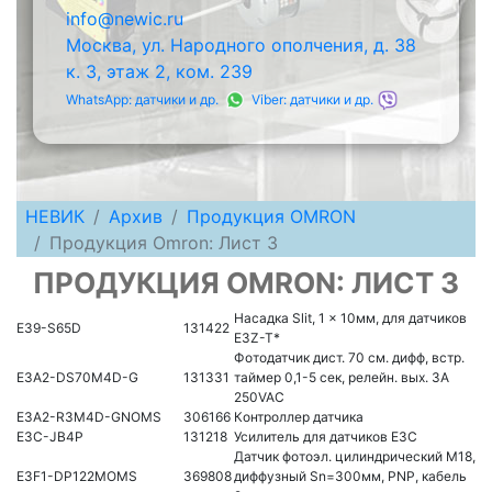
info@newic.ru
Москва, ул. Народного ополчения, д. 38
к. 3, этаж 2, ком. 239
WhatsApp: датчики и др.
Viber: датчики и др.
НЕВИК
Архив
Продукция OMRON
Продукция Omron: Лист 3
ПРОДУКЦИЯ OMRON: ЛИСТ 3
Насадка Slit, 1 x 10мм, для датчиков
E39-S65D
131422
E3Z-T*
Фотодатчик дист. 70 см. дифф, встр.
E3A2-DS70M4D-G
131331
таймер 0,1-5 сек, релейн. вых. 3A
250VAC
E3A2-R3M4D-GNOMS
306166
Контроллер датчика
E3C-JB4P
131218
Усилитель для датчиков E3C
Датчик фотоэл. цилиндрический M18,
E3F1-DP122MOMS
369808
диффузный Sn=300мм, PNP, кабель