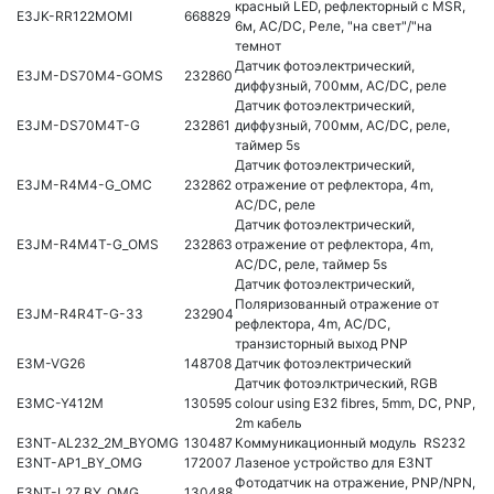
красный LED, рефлекторный с MSR,
E3JK-RR122MOMI
668829
6м, AC/DC, Реле, "на свет"/"на
темнот
Датчик фотоэлектрический,
E3JM-DS70M4-GOMS
232860
диффузный, 700мм, AC/DC, реле
Датчик фотоэлектрический,
E3JM-DS70M4T-G
232861
диффузный, 700мм, AC/DC, реле,
таймер 5s
Датчик фотоэлектрический,
E3JM-R4M4-G_OMC
232862
отражение от рефлектора, 4m,
AC/DC, реле
Датчик фотоэлектрический,
E3JM-R4M4T-G_OMS
232863
отражение от рефлектора, 4m,
AC/DC, реле, таймер 5s
Датчик фотоэлектрический,
Поляризованный отражение от
E3JM-R4R4T-G-33
232904
рефлектора, 4m, AC/DC,
транзисторный выход PNP
E3M-VG26
148708
Датчик фотоэлектрический
Датчик фотоэлктрический, RGB
E3MC-Y412M
130595
colour using E32 fibres, 5mm, DC, PNP,
2m кабель
E3NT-AL232_2M_BYOMG
130487
Коммуникационный модуль RS232
E3NT-AP1_BY_OMG
172007
Лазеное устройство для E3NT
Фотодатчик на отражение, PNP/NPN,
E3NT-L27_BY_OMG
130488