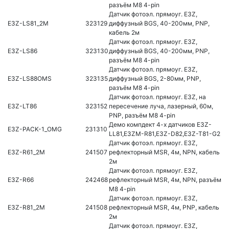
разъём M8 4-pin
Датчик фотоэл. прямоуг. E3Z,
E3Z-LS81_2M
323129
диффузный BGS, 40-200мм, PNP,
кабель 2м
Датчик фотоэл. прямоуг. E3Z,
E3Z-LS86
323130
диффузный BGS, 40-200мм, PNP,
разъём M8 4-pin
Датчик фотоэл. прямоуг. E3Z,
E3Z-LS88OMS
323135
диффузный BGS, 2-80мм, PNP,
разъём M8 4-pin
Датчик фотоэл. прямоуг. E3Z, на
E3Z-LT86
323152
пересечение луча, лазерный, 60м,
PNP, разъём M8 4-pin
Демо компдект 4-х датчиков E3Z-
E3Z-PACK-1_OMG
231310
LL81,E3ZM-R81,E3Z-D82,E3Z-T81-G2
Датчик фотоэл. прямоуг. E3Z,
E3Z-R61_2M
241507
рефлекторный MSR, 4м, NPN, кабель
2м
Датчик фотоэл. прямоуг. E3Z,
E3Z-R66
242468
рефлекторный MSR, 4м, NPN, разъём
M8 4-pin
Датчик фотоэл. прямоуг. E3Z,
E3Z-R81_2M
241508
рефлекторный MSR, 4м, PNP, кабель
2м
Датчик фотоэл. прямоуг. E3Z,