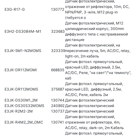
Датчик фотоэлектрический,
отражение от рефлектора, 10m, DC,
E3G-R17-G
130772
NPN/PNP, 3-wire, M12 plug-in
(тебуется о
Датчик фотоэлектрический, M12
цилиндрический корпус, 300mm
E3H2-DS30B4M-M1
323683
диффузного типа с настраиваемой
дистанцие
Датчик фотоэлектрический, на
E3JK-5M1-N2MOMS
323339
пересечение луча, 5m, AC/DC, relay,
light-on, 2m кабель
Датчик фотоэл. прямоугольный,
красный LED, диффузный, 2.5м,
E3JK-DR112MOMI
668835
AC/DC, Реле, "на свет"/"на темноту",
каб
Датчик фотоэл. прямоугольный,
E3JK-DR112MOMS
375687
красный LED, диффузный, 2.5м,
AC/DC, Реле, кабель 2м
E3JK-DS30M1_2M
130744
Датчик фотоэлектрический
E3JK-DS30S32MOMS
240892
Датчик фотоэлектрический
E3JK-R2M2-2M
130737
Датчик фотоэлектрический
Датчик фотоэлектрический,
E3JK-R4M2_2M_OMC
130741
отражение от рефлектора, 4m,
AC/DC, relay, dark-on, 2m Кабель
Датчик фотоэл. прямоугольный,