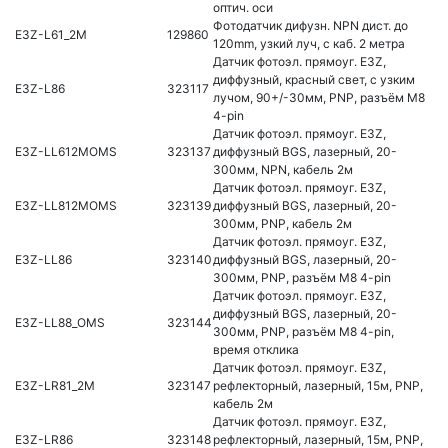
оптич. оси
Фотодатчик дифузн. NPN дист. до
E3Z-L61_2M
129860
120mm, узкий луч, с каб. 2 метра
Датчик фотоэл. прямоуг. E3Z,
диффузный, красный свет, с узким
E3Z-L86
323117
лучом, 90+/-30мм, PNP, разъём M8
4-pin
Датчик фотоэл. прямоуг. E3Z,
E3Z-LL612MOMS
323137
диффузный BGS, лазерный, 20-
300мм, NPN, кабель 2м
Датчик фотоэл. прямоуг. E3Z,
E3Z-LL812MOMS
323139
диффузный BGS, лазерный, 20-
300мм, PNP, кабель 2м
Датчик фотоэл. прямоуг. E3Z,
E3Z-LL86
323140
диффузный BGS, лазерный, 20-
300мм, PNP, разъём M8 4-pin
Датчик фотоэл. прямоуг. E3Z,
диффузный BGS, лазерный, 20-
E3Z-LL88_OMS
323144
300мм, PNP, разъём M8 4-pin,
время отклика
Датчик фотоэл. прямоуг. E3Z,
E3Z-LR81_2M
323147
рефлекторный, лазерный, 15м, PNP,
кабель 2м
Датчик фотоэл. прямоуг. E3Z,
E3Z-LR86
323148
рефлекторный, лазерный, 15м, PNP,