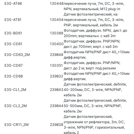
E3S-AT66
130448
пересечение луча, 7m, DC, 3-wire,
NPN, вертикальный, M12 plug-in
Датчик фотоэлектрический, на
E3S-AT81
130454
пересечение луча, 7m, DC, 3-wire,
PNP, вертикальный, кабель 2м
Фотодатчик. диффузн. NPN; дист. до
E3S-BD61
130389
200mm; вертикальн. с каб 2m
Фотодатчик. диффузн. PNP/NPN;
E3S-CD61
130400
дист. до 700mm; верт. с каб 2m
Фотодатчик NPN/PNP дист 40_+10мм
E3S-CD63_2M
239848
дифф.вертик.
Фотодатчик. диффузн. PNP/NPN;
E3S-CD67
130351
дист. до 2 м; верт. под разъем
Фотодатчик NPN/PNP дист 40_+10мм
E3S-CD68
239832
дифф.вертик.
Датчик фотоэлектрический, definite,
E3S-CL1_2M
239843
40-200мм, DC, 3-wire, NPN/PNP,
кабель 2м
Датчик фотоэлектрический, definite,
E3S-CL2_2M
239844
50-500мм, DC, 3-wire, NPN/PNP,
кабель 2м
Датчик фотоэлектрический,
отражение от рефлектора, 3m, DC,
E3S-CR11_2M
239838
3-wire, NPN/PNP, горизонтальный,
кабель 2