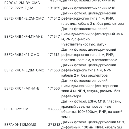
143844
Датчик фотоэлектрический М18
R2RC41_2M_BY_OMG
E3F2-R2Z2-E_2M
131029
Датчик фотоэлектрический М18
Датчик фотоэл. цилиндрический
E3F2-R4B4-E_2M-OMC
171542
рефлекторногоо типа 4 м, PNP,
пластик., кабель 2 м, без рефлектора
Датчик фотоэлектрический
цилиндрический рефлекторный на 4
E3F2-R4B4-F-M1-M-E
171547
м, PNP, с фиксир.
чувствительностью, латун
Датчик фотоэл. цилиндрический
E3F2-R4B4-P1_OMC
171512
рефлекторногоо типа 4 м, PNP,
пластик., разъем, с рефлектором
Датчик фотоэл. цилиндрический
E3F2-R4C4-E_2M-OMC
171550
рефлекторного типа 4 м, NPN,
кабель 2 м, без рефлектора
Датчик фотоэлектрический
цилиндрический рефлекторногоо
E3F2-R4C4-M1-M-E
171556
типа 4 м, NPN, латунь, разъем, без
рефлектора
Датчик фотоэл. E3FA, M18, пластик,
красный свет, на прозрачные
E3FA-BP21OMI
378888
объекты, 100-500мм, PNP, на свет/
темн
Датчик фотоэл. цилиндрический M18,
E3FA-DN112MOMS
371313
диффузный, 100мм, NPN, кабель 2м