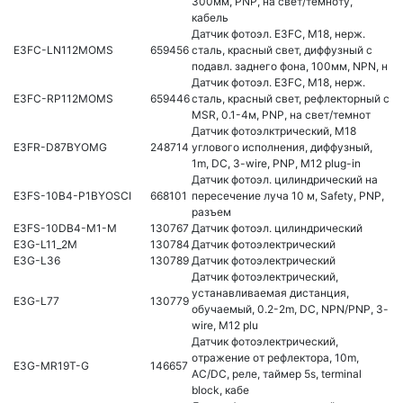
300мм, PNP, на свет/темноту,
кабель
Датчик фотоэл. E3FC, M18, нерж.
E3FC-LN112MOMS
659456
сталь, красный свет, диффузный с
подавл. заднего фона, 100мм, NPN, н
Датчик фотоэл. E3FC, M18, нерж.
E3FC-RP112MOMS
659446
сталь, красный свет, рефлекторный с
MSR, 0.1-4м, PNP, на свет/темнот
Датчик фотоэлктрический, M18
E3FR-D87BYOMG
248714
углового исполнения, диффузный,
1m, DC, 3-wire, PNP, M12 plug-in
Датчик фотоэл. цилиндрический на
E3FS-10B4-P1BYOSCI
668101
пересечение луча 10 м, Safety, PNP,
разъем
E3FS-10DB4-M1-M
130767
Датчик фотоэл. цилиндрический
E3G-L11_2M
130784
Датчик фотоэлектрический
E3G-L36
130789
Датчик фотоэлектрический
Датчик фотоэлектрический,
устанавливаемая дистанция,
E3G-L77
130779
обучаемый, 0.2-2m, DC, NPN/PNP, 3-
wire, M12 plu
Датчик фотоэлектрический,
отражение от рефлектора, 10m,
E3G-MR19T-G
146657
AC/DC, реле, таймер 5s, terminal
block, кабе