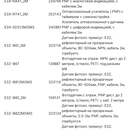
E3X-NA41_2M
239766
PNP с аналоговой индикацией, с
кабелем 2м
Оптоволоконный усилитель ( PNP) c
E3X-NT41_2M
202143
таймером + самонастройка
Усилитель оптоволоконного датчика
E3X-SD512MOMS
340861
PNP с цифровой индикацией, с
кабелем 2м
Датчик фотоэл. прямоуг. E3Z,
рефлекторный на прозрачные
E3Z-B61_2M
323118
объекты, 80-500мм, NPN, кабель 2м,
(требуетс
Фотодатчик на отраж. NPN дист. до 2
E3Z-B67
129887
метров, (стекло, PET) под разъем
M8
Датчик фотоэл. прямоуг. E3Z,
рефлекторный на прозрачные
E3Z-B812MOMS
323119
объекты, 80-500мм, PNP, кабель 2м,
(требуетс
Фотодатчик с отраж. PNP дист. до 2
E3Z-B82_2M
106131
метров, (стекло, PET) с каб. 2 метра
Датчик фотоэл. прямоуг. E3Z,
рефлекторный на прозрачные
E3Z-B822MOMS
323124
объекты, 0.5-2м, PNP, кабель 2м,
(требуется
Датчик фотоэл. прямоуг. E3Z,