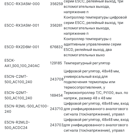
серии E5CC, релейный выход, три
E5CC-RX3A5M-000
356259
вспомогательных выхода,
напряжение п
Контроллер температуры цифровой
серии E5CC, релейный выход, три
E5CC-RX3A5M-001
356261
вспомогательных выхода,
напряжение п
Контроллер температуры c
адаптивным управлением серии
E5CD-RX2D6M-001
676832
E5CD, релейный выход, два
вспомогательных выхо
E5CK-
129185
Температурный регулятор
AA1_500_100_240AC
Цифровой регулятор, 48х48 мм,
E5CN-C2MT-
универсальный вход для
243708
500_AC100_240
подключения термопары или
термосопротивления, у
E5CN-Q2MT-
Термоконтроллер T/C, Pt100, вых. по
169454
500_AC100_240
напряж, размер 48 х 48 мм
Цифровой регулятор, 48х48 мм, вход
E5CN-R2ML-500_AC100-
243710
для унифицированного аналогового
240
сигнала (ток/напряжение), управл
Цифровой регулятор, 48х48 мм, вход
E5CN-R2MLD-
243703
для унифицированного аналогового
500_ACDC24
сигнала (ток/напряжение), управл