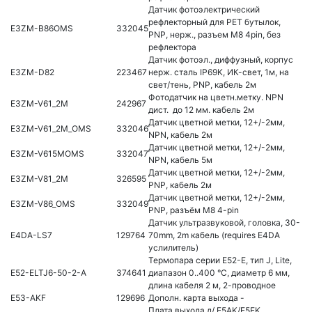
Датчик фотоэлектрический
рефлекторный для РЕТ бутылок,
E3ZM-B86OMS
332045
PNP, нерж., разъем M8 4pin, без
рефлектора
Датчик фотоэл., диффузный, корпус
E3ZM-D82
223467
нерж. сталь IP69K, ИК-свет, 1м, на
свет/тень, PNP, кабель 2м
Фотодатчик на цветн.метку. NPN
E3ZM-V61_2M
242967
дист. до 12 мм. кабель 2м
Датчик цветной метки, 12+/-2мм,
E3ZM-V61_2M_OMS
332046
NPN, кабель 2м
Датчик цветной метки, 12+/-2мм,
E3ZM-V615MOMS
332047
NPN, кабель 5м
Датчик цветной метки, 12+/-2мм,
E3ZM-V81_2M
326595
PNP, кабель 2м
Датчик цветной метки, 12+/-2мм,
E3ZM-V86_OMS
332049
PNP, разъём M8 4-pin
Датчик ультразвуковой, головка, 30-
E4DA-LS7
129764
70mm, 2m кабель (requires E4DA
услилитель)
Термопара серии E52-E, тип J, Lite,
E52-ELTJ6-50-2-A
374641
диапазон 0..400 °C, диаметр 6 мм,
длина кабеля 2 м, 2-проводное
E53-AKF
129696
Дополн. карта выхода -
Плата выхода д/ E5AK/E5EK,