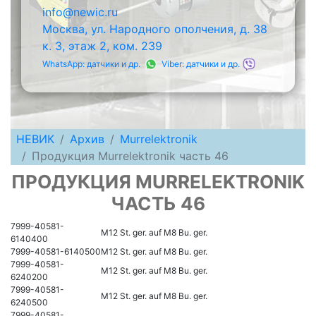
info@newic.ru
Москва, ул. Народного ополчения, д. 38
к. 3, этаж 2, ком. 239
WhatsApp: датчики и др.
Viber: датчики и др.
НЕВИК
Архив
Murrelektronik
Продукция Murrelektronik часть 46
ПРОДУКЦИЯ MURRELEKTRONIK
ЧАСТЬ 46
7999-40581-
M12 St. ger. auf M8 Bu. ger.
6140400
7999-40581-6140500
M12 St. ger. auf M8 Bu. ger.
7999-40581-
M12 St. ger. auf M8 Bu. ger.
6240200
7999-40581-
M12 St. ger. auf M8 Bu. ger.
6240500
7999-40581-