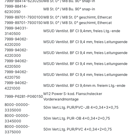
7999-88414-6230250
M8 St. 0° / M8 Bu. 90° snap-in
7999-88414-
M8 St. 0° / M8 Bu. 90° snap-in
6230350
7999-89701-7930100
M8 St. 0° / M8 St. 0° geschirmt, Ethercat
7999-89701-7930150
M8 St. 0° / M8 St. 0° geschirmt, Ethercat
7999-94031-
MSUD Ventilst. BF CI 9,4mm, freies Ltg.-ende
3140500
7999-94062-
MSUD Ventilst. BF CI 9,4 mm, freies Leitungsende
4220200
7999-94062-
MSUD Ventilst. BF CI 9,4 mm, freies Leitungsende
4220300
7999-94062-
MSUD Ventilst. BF CI 9,4 mm, freies Leitungsende
4220500
7999-94062-
MSUD Ventilst. BF CI 9,4 mm, freies Leitungsende
4220750
7999-94062-
MSUD Ventilst. BF CI 9,4mm m. freiem Ltg.-ende
4221000
M12 Power S-kod. Flanschstecker
7999-P6281-P060150
Vorderwandmontage
8000-00000-
50m Vert.Ltg. PUR/PVC-JB 4x0,34+3x0,75
3335000
8000-00000-
50m Vert.Ltg. PUR-OB 4x0,34+2x0,75
3345000
8000-00000-
50m Vert.Ltg. PUR/PVC 4x0,34+2x0,75
3375000