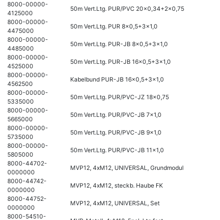
8000-00000-
50m Vert.Ltg. PUR/PVC 20x0,34+2x0,75
4125000
8000-00000-
50m Vert.Ltg. PUR 8x0,5+3x1,0
4475000
8000-00000-
50m Vert.Ltg. PUR-JB 8x0,5+3x1,0
4485000
8000-00000-
50m Vert.Ltg. PUR-JB 16x0,5+3x1,0
4525000
8000-00000-
Kabelbund PUR-JB 16x0,5+3x1,0
4562500
8000-00000-
50m Vert.Ltg. PUR/PVC-JZ 18x0,75
5335000
8000-00000-
50m Vert.Ltg. PUR/PVC-JB 7x1,0
5665000
8000-00000-
50m Vert.Ltg. PUR/PVC-JB 9x1,0
5735000
8000-00000-
50m Vert.Ltg. PUR/PVC-JB 11x1,0
5805000
8000-44702-
MVP12, 4xM12, UNIVERSAL, Grundmodul
0000000
8000-44742-
MVP12, 4xM12, steckb. Haube FK
0000000
8000-44752-
MVP12, 4xM12, UNIVERSAL, Set
0000000
8000-54510-