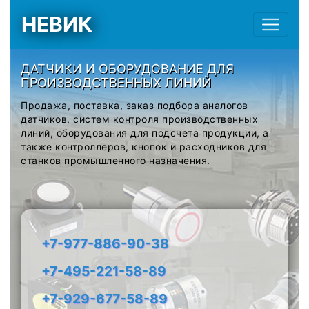
НЕВИК
ДАТЧИКИ И ОБОРУДОВАНИЕ ДЛЯ
ПРОИЗВОДСТВЕННЫХ ЛИНИЙ
Продажа, поставка, заказ подбора аналогов
датчиков, систем контроля производственных
линий, оборудования для подсчета продукции, а
также контроллеров, кнопок и расходников для
станков промышленного назначения.
+7-977-886-90-38
+7-495-221-58-89
+7-929-677-58-89