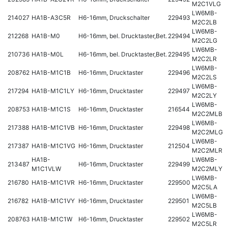
M2C1VLG
LW6MB-
214027
HA1B-A3C5R
H6-16mm, Druckschalter
229493
M2C2LB
LW6MB-
212268
HA1B-M0
H6-16mm, bel. Drucktaster,Bet.
229494
M2C2LG
LW6MB-
210736
HA1B-M0L
H6-16mm, bel. Drucktaster,Bet.
229495
M2C2LR
LW6MB-
208762
HA1B-M1C1B
H6-16mm, Drucktaster
229496
M2C2LS
LW6MB-
217294
HA1B-M1C1LY
H6-16mm, Drucktaster
229497
M2C2LY
LW6MB-
208753
HA1B-M1C1S
H6-16mm, Drucktaster
216544
M2C2MLB
LW6MB-
217388
HA1B-M1C1VB
H6-16mm, Drucktaster
229498
M2C2MLG
LW6MB-
217387
HA1B-M1C1VG
H6-16mm, Drucktaster
212504
M2C2MLR
HA1B-
LW6MB-
213487
H6-16mm, Drucktaster
229499
M1C1VLW
M2C2MLY
LW6MB-
216780
HA1B-M1C1VR
H6-16mm, Drucktaster
229500
M2C5LA
LW6MB-
216782
HA1B-M1C1VY
H6-16mm, Drucktaster
229501
M2C5LB
LW6MB-
208763
HA1B-M1C1W
H6-16mm, Drucktaster
229502
M2C5LR