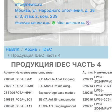
info@newic.ru
Москва, ул. Народного ополчения, д. 38
к. 3, этаж 2, ком. 239
WhatsApp: датчики и др.
Viber: датчики и др.
НЕВИК
Архив
IDEC
Продукция IDEC часть 4
ПРОДУКЦИЯ IDEC ЧАСТЬ 4
Артикул
Наименование
описание
Артикул
Наименова
LW6J-
216898
FC6A-F2M1
PID Module Anal. Eingang
229213
2C24PWPW
216897
FC6A-F2MR1
PID Modul Relais Ausg.
229214
LW6J-2C24
LW6J-
233206
FC6A-HPH1
Exp cartridge base module
229215
2C34PWPW
216889
FC6A-J2C1
2E V/A AnI. Eingangsmodul
229216
LW6J-2C34
LW6J-
216890
FC6A-J4A1
4E V/A AnI. Eingangsmodul
229217
2C64MPWP