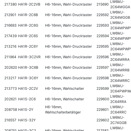
LW6MJ-
217380
HA1R-2C2VB
H6-16mm, Wahl-Drucktaster
215690
2C64MGGA
LW6MJ-
212901
HA1R-2C6B
H6-16mm, Wahl-Drucktaster
229592
2C64MGGB
LW6MJ-
216693
HA1R-2C6G
H6-16mm, Wahl-Drucktaster
229593
2C64MPWP
LW6MJ-
217439
HA1R-2C6S
H6-16mm, Wahl-Drucktaster
229594
2C64MPWP
LW6MJ-
213216
HA1R-2C6Y
H6-16mm, Wahl-Drucktaster
229595
2C64MPW
LW6MJ-
211964
HA1R-3C2VR
H6-16mm, Wahl-Drucktaster
229596
2C64MRRA
LW6MJ-
202620
HA1R-3C6B
H6-16mm, Wahl-Drucktaster
229597
2C64MRRB
LW6MJ-
213217
HA1R-3C6Y
H6-16mm, Wahl-Drucktaster
229598
2C64MRRC
LW6MJ-
213773
HA1S-2C2V
H6-16mm, Wahlschalter
229599
2C64PWPW
LW6MJ-
202621
HA1S-2C6
H6-16mm, Wahlschalter
229600
2C64RRA
H6-16mm,
LW6MJ-
208758
HA1S-2Y
229601
Wahlschalterbetätiger
2C64RRC
LW6MJ-
216557
HA1S-32Y
229602
2C74GGB
LW6MJ-
208751
HA1S-3C2
H6-16mm, Wahlschalter
217582