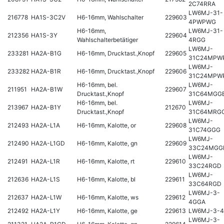
2C74RRA
LW6MJ-31-
216778
HA1S-3C2V
H6-16mm, Wahlschalter
229603
4PWPWG
H6-16mm,
LW6MJ-31-
212356
HA1S-3Y
229604
Wahlschalterbetätiger
4RGG
LW6MJ-
233281
HA2A-B1G
H6-16mm, Drucktast.,Knopf
229605
31C24MPW
LW6MJ-
233282
HA2A-B1R
H6-16mm, Drucktast.,Knopf
229606
31C24MPW
H6-16mm, bel.
LW6MJ-
211951
HA2A-B1W
229607
Drucktast.,Knopf
31C64MGG
H6-16mm, bel.
LW6MJ-
213967
HA2A-B1Y
212670
Drucktast.,Knopf
31C64MRG
LW6MJ-
212493
HA2A-L1A
H6-16mm, Kalotte, or
229608
31C74GGG
LW6MJ-
212490
HA2A-L1GD
H6-16mm, Kalotte, gn
229609
33C24MGG
LW6MJ-
212491
HA2A-L1R
H6-16mm, Kalotte, rt
229610
33C24RGD
LW6MJ-
212636
HA2A-L1S
H6-16mm, Kalotte, bl
229611
33C64RGD
LW6MJ-3-
212637
HA2A-L1W
H6-16mm, Kalotte, ws
229612
4GGA
212492
HA2A-L1Y
H6-16mm, Kalotte, ge
229613
LW6MJ-3-
LW6MJ-3-