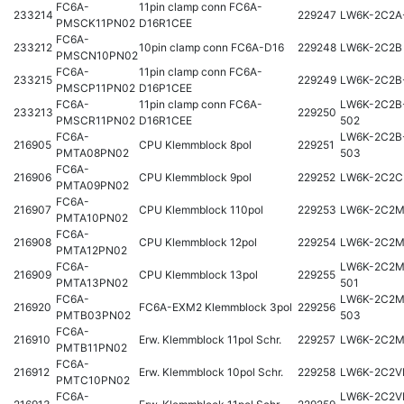
FC6A-
11pin clamp conn FC6A-
233214
229247
LW6K-2C2A
PMSCK11PN02
D16R1CEE
FC6A-
233212
10pin clamp conn FC6A-D16
229248
LW6K-2C2B
PMSCN10PN02
FC6A-
11pin clamp conn FC6A-
233215
229249
LW6K-2C2B
PMSCP11PN02
D16P1CEE
FC6A-
11pin clamp conn FC6A-
LW6K-2C2B
233213
229250
PMSCR11PN02
D16R1CEE
502
FC6A-
LW6K-2C2B
216905
CPU Klemmblock 8pol
229251
PMTA08PN02
503
FC6A-
216906
CPU Klemmblock 9pol
229252
LW6K-2C2C
PMTA09PN02
FC6A-
216907
CPU Klemmblock 110pol
229253
LW6K-2C2
PMTA10PN02
FC6A-
216908
CPU Klemmblock 12pol
229254
LW6K-2C2
PMTA12PN02
FC6A-
LW6K-2C2M
216909
CPU Klemmblock 13pol
229255
PMTA13PN02
501
FC6A-
LW6K-2C2M
216920
FC6A-EXM2 Klemmblock 3pol
229256
PMTB03PN02
503
FC6A-
216910
Erw. Klemmblock 11pol Schr.
229257
LW6K-2C2
PMTB11PN02
FC6A-
216912
Erw. Klemmblock 10pol Schr.
229258
LW6K-2C2V
PMTC10PN02
FC6A-
LW6K-2C2V