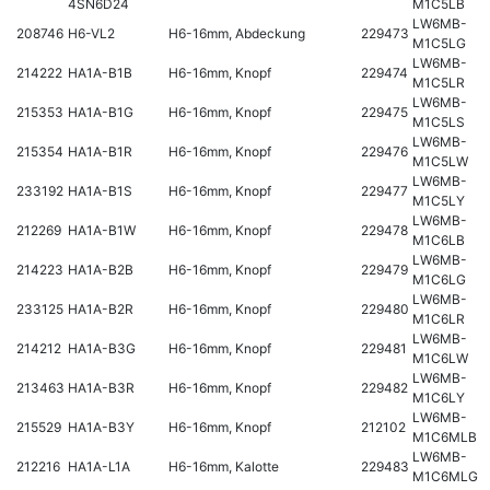
4SN6D24
M1C5LB
LW6MB-
208746
H6-VL2
H6-16mm, Abdeckung
229473
M1C5LG
LW6MB-
214222
HA1A-B1B
H6-16mm, Knopf
229474
M1C5LR
LW6MB-
215353
HA1A-B1G
H6-16mm, Knopf
229475
M1C5LS
LW6MB-
215354
HA1A-B1R
H6-16mm, Knopf
229476
M1C5LW
LW6MB-
233192
HA1A-B1S
H6-16mm, Knopf
229477
M1C5LY
LW6MB-
212269
HA1A-B1W
H6-16mm, Knopf
229478
M1C6LB
LW6MB-
214223
HA1A-B2B
H6-16mm, Knopf
229479
M1C6LG
LW6MB-
233125
HA1A-B2R
H6-16mm, Knopf
229480
M1C6LR
LW6MB-
214212
HA1A-B3G
H6-16mm, Knopf
229481
M1C6LW
LW6MB-
213463
HA1A-B3R
H6-16mm, Knopf
229482
M1C6LY
LW6MB-
215529
HA1A-B3Y
H6-16mm, Knopf
212102
M1C6MLB
LW6MB-
212216
HA1A-L1A
H6-16mm, Kalotte
229483
M1C6MLG