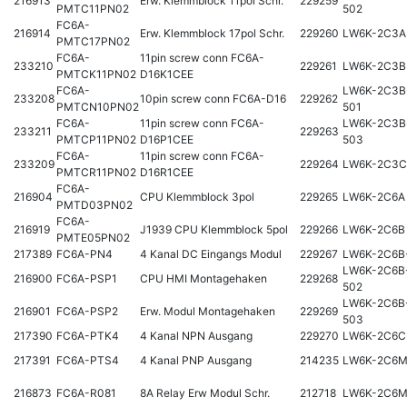
216913
Erw. Klemmblock 11pol Schr.
229259
PMTC11PN02
502
FC6A-
216914
Erw. Klemmblock 17pol Schr.
229260
LW6K-2C3A
PMTC17PN02
FC6A-
11pin screw conn FC6A-
233210
229261
LW6K-2C3B
PMTCK11PN02
D16K1CEE
FC6A-
LW6K-2C3B
233208
10pin screw conn FC6A-D16
229262
PMTCN10PN02
501
FC6A-
11pin screw conn FC6A-
LW6K-2C3B
233211
229263
PMTCP11PN02
D16P1CEE
503
FC6A-
11pin screw conn FC6A-
233209
229264
LW6K-2C3C
PMTCR11PN02
D16R1CEE
FC6A-
216904
CPU Klemmblock 3pol
229265
LW6K-2C6A
PMTD03PN02
FC6A-
216919
J1939 CPU Klemmblock 5pol
229266
LW6K-2C6B
PMTE05PN02
217389
FC6A-PN4
4 Kanal DC Eingangs Modul
229267
LW6K-2C6B
LW6K-2C6B
216900
FC6A-PSP1
CPU HMI Montagehaken
229268
502
LW6K-2C6B
216901
FC6A-PSP2
Erw. Modul Montagehaken
229269
503
217390
FC6A-PTK4
4 Kanal NPN Ausgang
229270
LW6K-2C6C
217391
FC6A-PTS4
4 Kanal PNP Ausgang
214235
LW6K-2C6
216873
FC6A-R081
8A Relay Erw Modul Schr.
212718
LW6K-2C6