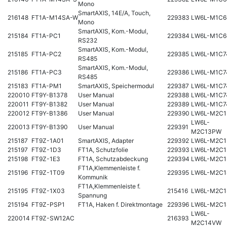
Mono
SmartAXIS, 14E/A, Touch,
216148
FT1A-M14SA-W
229383
LW6L-M1C
Mono
SmartAXIS, Kom.-Modul,
215184
FT1A-PC1
229384
LW6L-M1C6
RS232
SmartAXIS, Kom.-Modul,
215185
FT1A-PC2
229385
LW6L-M1C7
RS485
SmartAXIS, Kom.-Modul,
215186
FT1A-PC3
229386
LW6L-M1C
RS485
215183
FT1A-PM1
SmartAXIS, Speichermodul
229387
LW6L-M1C7
220010
FT9Y-B1378
User Manual
229388
LW6L-M1C7
220011
FT9Y-B1382
User Manual
229389
LW6L-M1C7
220012
FT9Y-B1386
User Manual
229390
LW6L-M2C
LW6L-
220013
FT9Y-B1390
User Manual
229391
M2C13PW
215187
FT9Z-1A01
SmartAXIS, Adapter
229392
LW6L-M2C1
215197
FT9Z-1D3
FT1A, Schutzfolie
229393
LW6L-M2C1
215198
FT9Z-1E3
FT1A, Schutzabdeckung
229394
LW6L-M2C1
FT1A,Klemmenleiste f.
215196
FT9Z-1T09
229395
LW6L-M2C
Kommunik
FT1A,Klemmenleiste f.
215195
FT9Z-1X03
215416
LW6L-M2C1
Spannung
215194
FT9Z-PSP1
FT1A, Haken f. Direktmontage
229396
LW6L-M2C
LW6L-
220014
FT9Z-SW12AC
216393
M2C14VW