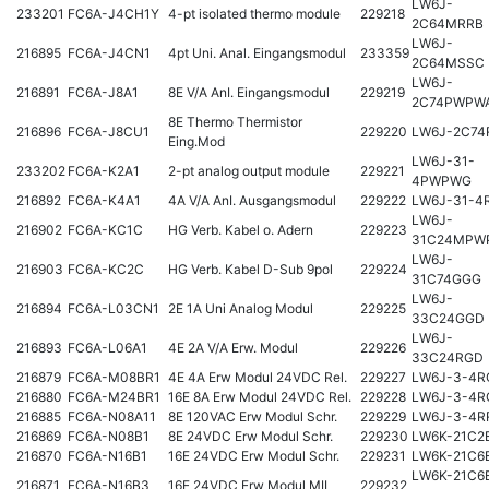
LW6J-
233201
FC6A-J4CH1Y
4-pt isolated thermo module
229218
2C64MRRB
LW6J-
216895
FC6A-J4CN1
4pt Uni. Anal. Eingangsmodul
233359
2C64MSSC
LW6J-
216891
FC6A-J8A1
8E V/A AnI. Eingangsmodul
229219
2C74PWPW
8E Thermo Thermistor
216896
FC6A-J8CU1
229220
LW6J-2C74
Eing.Mod
LW6J-31-
233202
FC6A-K2A1
2-pt analog output module
229221
4PWPWG
216892
FC6A-K4A1
4A V/A AnI. Ausgangsmodul
229222
LW6J-31-4
LW6J-
216902
FC6A-KC1C
HG Verb. Kabel o. Adern
229223
31C24MPW
LW6J-
216903
FC6A-KC2C
HG Verb. Kabel D-Sub 9pol
229224
31C74GGG
LW6J-
216894
FC6A-L03CN1
2E 1A Uni Analog Modul
229225
33C24GGD
LW6J-
216893
FC6A-L06A1
4E 2A V/A Erw. Modul
229226
33C24RGD
216879
FC6A-M08BR1
4E 4A Erw Modul 24VDC Rel.
229227
LW6J-3-4R
216880
FC6A-M24BR1
16E 8A Erw Modul 24VDC Rel.
229228
LW6J-3-4R
216885
FC6A-N08A11
8E 120VAC Erw Modul Schr.
229229
LW6J-3-4R
216869
FC6A-N08B1
8E 24VDC Erw Modul Schr.
229230
LW6K-21C2
216870
FC6A-N16B1
16E 24VDC Erw Modul Schr.
229231
LW6K-21C6
LW6K-21C6
216871
FC6A-N16B3
16E 24VDC Erw Modul MIL
229232