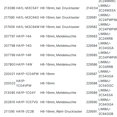
2C24MRRC
LW6MJ-
213086
HA1L-M3C54Y
H6-16mm, bel. Drucktaster
214034
2C24MSSA
LW6MJ-
217590
HA1L-M3C64G
H6-16mm, bel. Drucktaster
229581
2C24PWPW
LW6MJ-
217459
HA1L-M3C64W
H6-16mm, bel. Drucktaster
229582
2C24PWPW
LW6MJ-
207797
HA1P-14A
H6-16mm, Meldeleuchte
229583
2C24RRB
LW6MJ-
207798
HA1P-14G
H6-16mm, Meldeleuchte
229584
2C34GGA
LW6MJ-
207799
HA1P-14R
H6-16mm, Meldeleuchte
229585
2C34PWPW
LW6MJ-
207800
HA1P-14W
H6-16mm, Meldeleuchte
229586
2C34RRB
LW6MJ-
220021
HA1P-1C04PW
H6-16mm
229587
2C54GGA
HA1P-
LW6MJ-
220022
H6-16mm
229588
1C04VPW
2C54GGC
LW6MJ-
213085
HA1P-1C04Y
H6-16mm, Meldeleuchte
229589
2C54SSA
LW6MJ-
202619
HA1P-1C07VG
H6-16mm, Meldeleuchte
229590
2C64GGA
LW6MJ-
211395
HA1R-2C2B
H6-16mm, Wahl-Drucktaster
229591
2C64GGB