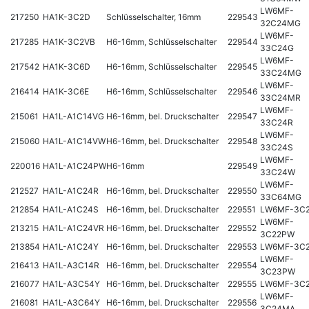
LW6MF-
217250
HA1K-3C2D
Schlüsselschalter, 16mm
229543
32C24MG
LW6MF-
217285
HA1K-3C2VB
H6-16mm, Schlüsselschalter
229544
33C24G
LW6MF-
217542
HA1K-3C6D
H6-16mm, Schlüsselschalter
229545
33C24MG
LW6MF-
216414
HA1K-3C6E
H6-16mm, Schlüsselschalter
229546
33C24MR
LW6MF-
215061
HA1L-A1C14VG
H6-16mm, bel. Druckschalter
229547
33C24R
LW6MF-
215060
HA1L-A1C14VW
H6-16mm, bel. Druckschalter
229548
33C24S
LW6MF-
220016
HA1L-A1C24PW
H6-16mm
229549
33C24W
LW6MF-
212527
HA1L-A1C24R
H6-16mm, bel. Druckschalter
229550
33C64MG
212854
HA1L-A1C24S
H6-16mm, bel. Druckschalter
229551
LW6MF-3C
LW6MF-
213215
HA1L-A1C24VR
H6-16mm, bel. Druckschalter
229552
3C22PW
213854
HA1L-A1C24Y
H6-16mm, bel. Druckschalter
229553
LW6MF-3C
LW6MF-
216413
HA1L-A3C14R
H6-16mm, bel. Druckschalter
229554
3C23PW
216077
HA1L-A3C54Y
H6-16mm, bel. Druckschalter
229555
LW6MF-3C
LW6MF-
216081
HA1L-A3C64Y
H6-16mm, bel. Druckschalter
229556
3C24MA