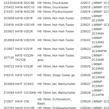
233304
HA1B-M2C6B
H6-16mm, Drucktaster
229517
LW6MF-2C
215402
HA1B-M3C1G
H6-16mm, Drucktaster
229518
LW6MF-2C
215351
HA1B-M3C5R
H6-16mm, Pilzdrucktaster
229519
LW6MF-2C
LW6MF-
202606
HA1B-V2E1R
H6-16mm, Not-Halt-Taster
229520
2C23MR
210618
HA1B-V2E1VR
H6-16mm, Not-Halt-Taster
229521
LW6MF-2C
LW6MF-
202607
HA1B-V2E2R
H6-16mm, Not-Halt-Taster
229522
2C24MA
LW6MF-
202608
HA1B-V2E2VR
H6-16mm, Not-Halt-Taster
216242
2C24MG
LW6MF-
213807
HA1E-V2S1R
H6-16mm, Not-Halt-Taster
229523
2C24MPW
HA1E-V2S2N-
H6-16mm, Not-Halt-Taster,
LW6MF-
207125
229524
TK2128
grau
2C24MR
LW6MF-
206722
HA1E-V2S2R
H6-16mm, Not-Halt-Taster
229525
2C24MS
LW6MF-
216315
HA1E-V2S2Y
H6-16mm, Stopp-Taster, ge
229526
2C24MW
LW6MF-
202609
HA1F-2C64G
H6-16mm, bel. Wahlschalter
229527
2C24MY
LW6MF-
213084
HA1F-33C64W
H6-16mm, bel. Wahlschalter
229528
2C24PW
H6-16mm, Schlüsselsch.,
212927
HA1K-21B
229529
LW6MF-2C
Betät.
207252
HA1K-21C1VB
H6-16mm, Schlüsselschalter
229530
LW6MF-2C