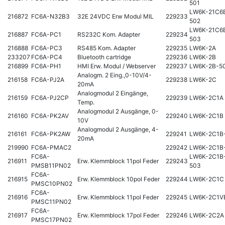
501
LW6K-21C6
216872
FC6A-N32B3
32E 24VDC Erw Modul MIL
229233
502
LW6K-21C6
216887
FC6A-PC1
RS232C Kom. Adapter
229234
503
216888
FC6A-PC3
RS485 Kom. Adapter
229235
LW6K-2A
233207
FC6A-PC4
Bluetooth cartridge
229236
LW6K-2B
216899
FC6A-PH1
HMI Erw. Modul / Webserver
229237
LW6K-2B-5
Analogm. 2 Eing.,0-10V/4-
216158
FC6A-PJ2A
229238
LW6K-2C
20mA
Analogmodul 2 Eingänge,
216159
FC6A-PJ2CP
229239
LW6K-2C1A
Temp.
Analogmodul 2 Ausgänge, 0-
216160
FC6A-PK2AV
229240
LW6K-2C1B
10V
Analogmodul 2 Ausgänge, 4-
216161
FC6A-PK2AW
229241
LW6K-2C1B
20mA
219990
FC6A-PMAC2
229242
LW6K-2C1B
FC6A-
LW6K-2C1B
216911
Erw. Klemmblock 11pol Feder
229243
PMSB11PN02
503
FC6A-
216915
Erw. Klemmblock 10pol Feder
229244
LW6K-2C1C
PMSC10PN02
FC6A-
216916
Erw. Klemmblock 11pol Feder
229245
LW6K-2C1V
PMSC11PN02
FC6A-
216917
Erw. Klemmblock 17pol Feder
229246
LW6K-2C2A
PMSC17PN02