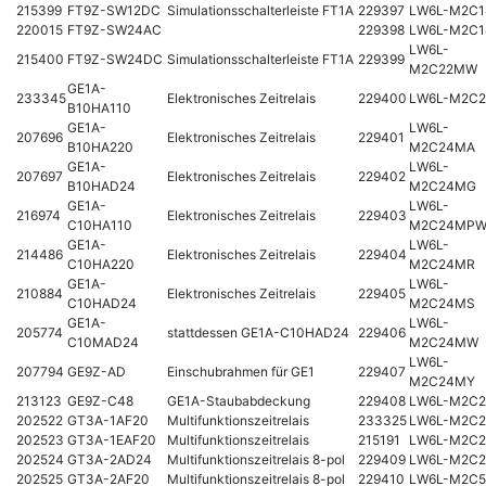
215399
FT9Z-SW12DC
Simulationsschalterleiste FT1A
229397
LW6L-M2C
220015
FT9Z-SW24AC
229398
LW6L-M2C1
LW6L-
215400
FT9Z-SW24DC
Simulationsschalterleiste FT1A
229399
M2C22MW
GE1A-
233345
Elektronisches Zeitrelais
229400
LW6L-M2C
B10HA110
GE1A-
LW6L-
207696
Elektronisches Zeitrelais
229401
B10HA220
M2C24MA
GE1A-
LW6L-
207697
Elektronisches Zeitrelais
229402
B10HAD24
M2C24MG
GE1A-
LW6L-
216974
Elektronisches Zeitrelais
229403
C10HA110
M2C24MP
GE1A-
LW6L-
214486
Elektronisches Zeitrelais
229404
C10HA220
M2C24MR
GE1A-
LW6L-
210884
Elektronisches Zeitrelais
229405
C10HAD24
M2C24MS
GE1A-
LW6L-
205774
stattdessen GE1A-C10HAD24
229406
C10MAD24
M2C24MW
LW6L-
207794
GE9Z-AD
Einschubrahmen für GE1
229407
M2C24MY
213123
GE9Z-C48
GE1A-Staubabdeckung
229408
LW6L-M2C
202522
GT3A-1AF20
Multifunktionszeitrelais
233325
LW6L-M2C
202523
GT3A-1EAF20
Multifunktionszeitrelais
215191
LW6L-M2C
202524
GT3A-2AD24
Multifunktionszeitrelais 8-pol
229409
LW6L-M2C
202525
GT3A-2AF20
Multifunktionszeitrelais 8-pol
229410
LW6L-M2C