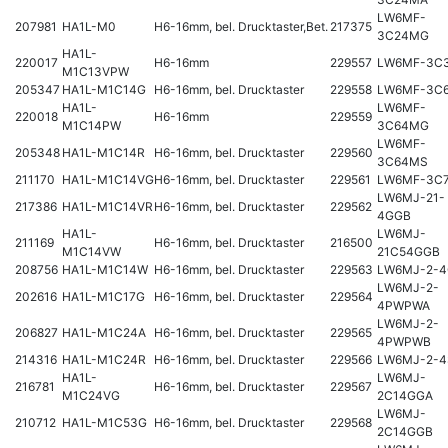
LW6MF-
207981
HA1L-M0
H6-16mm, bel. Drucktaster,Bet.
217375
3C24MG
HA1L-
220017
H6-16mm
229557
LW6MF-3C
M1C13VPW
205347
HA1L-M1C14G
H6-16mm, bel. Drucktaster
229558
LW6MF-3C
HA1L-
LW6MF-
220018
H6-16mm
229559
M1C14PW
3C64MG
LW6MF-
205348
HA1L-M1C14R
H6-16mm, bel. Drucktaster
229560
3C64MS
211170
HA1L-M1C14VG
H6-16mm, bel. Drucktaster
229561
LW6MF-3C
LW6MJ-21-
217386
HA1L-M1C14VR
H6-16mm, bel. Drucktaster
229562
4GGB
HA1L-
LW6MJ-
211169
H6-16mm, bel. Drucktaster
216500
M1C14VW
21C54GGB
208756
HA1L-M1C14W
H6-16mm, bel. Drucktaster
229563
LW6MJ-2-
LW6MJ-2-
202616
HA1L-M1C17G
H6-16mm, bel. Drucktaster
229564
4PWPWA
LW6MJ-2-
206827
HA1L-M1C24A
H6-16mm, bel. Drucktaster
229565
4PWPWB
214316
HA1L-M1C24R
H6-16mm, bel. Drucktaster
229566
LW6MJ-2-4
HA1L-
LW6MJ-
216781
H6-16mm, bel. Drucktaster
229567
M1C24VG
2C14GGA
LW6MJ-
210712
HA1L-M1C53G
H6-16mm, bel. Drucktaster
229568
2C14GGB