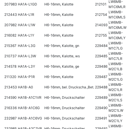
LW6MB-
207983
HA1A-L1GD
H6-16mm, Kalotte
212101
M1C6MLR
LW6MB-
212443
HA1A-L1R
H6-16mm, Kalotte
212754
M1C6MLS
LW6MB-
207982
HA1A-L1W
H6-16mm, Kalotte
214093
M1C6MLW
LW6MB-
216082
HA1A-L1Y
H6-16mm, Kalotte
212755
M1C6MLY
LW6MB-
215367
HA1A-L3G
H6-16mm, Kalotte, gn
229484
M1C7LG
LW6MB-
210737
HA1A-L3W
H6-16mm, Kalotte, ws
229485
M1C7LR
LW6MB-
214578
HA1A-L3Y
H6-16mm, Kalotte, ge
229486
M2C1LB
LW6MB-
211320
HA1A-P1R
H6-16mm, Kalotte
229487
M2C1LG
LW6MB-
213453
HA1B-A0
H6-16mm, bel. Druckscha.,Bet.
229488
M2C1LR
LW6MB-
214590
HA1B-A1C1VR
H6-16mm, Druckschalter
229489
M2C1LS
LW6MB-
216336
HA1B-A1C6G
H6-16mm, Druckschalter
229490
M2C1LW
LW6MB-
232987
HA1B-A1C6VG
H6-16mm, Druckschalter
229491
M2C1LY
LW6MB-
232985
HA1B-A2C2VR
H6-16mm, Druckschalter
229492