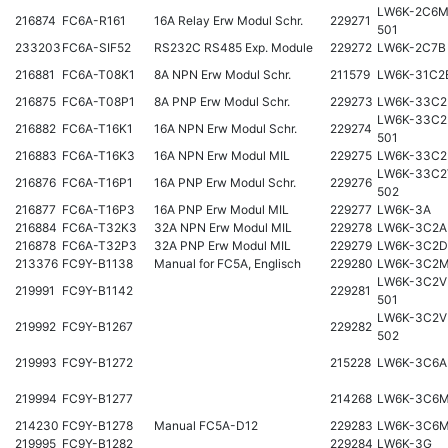
LW6K-2C6M
216874
FC6A-R161
16A Relay Erw Modul Schr.
229271
501
233203
FC6A-SIF52
RS232C RS485 Exp. Module
229272
LW6K-2C7B
216881
FC6A-T08K1
8A NPN Erw Modul Schr.
211579
LW6K-31C2
216875
FC6A-T08P1
8A PNP Erw Modul Schr.
229273
LW6K-33C
LW6K-33C2
216882
FC6A-T16K1
16A NPN Erw Modul Schr.
229274
501
216883
FC6A-T16K3
16A NPN Erw Modul MIL
229275
LW6K-33C
LW6K-33C2
216876
FC6A-T16P1
16A PNP Erw Modul Schr.
229276
502
216877
FC6A-T16P3
16A PNP Erw Modul MIL
229277
LW6K-3A
216884
FC6A-T32K3
32A NPN Erw Modul MIL
229278
LW6K-3C2A
216878
FC6A-T32P3
32A PNP Erw Modul MIL
229279
LW6K-3C2D
213376
FC9Y-B1138
Manual for FC5A, Englisch
229280
LW6K-3C2
LW6K-3C2V
219991
FC9Y-B1142
229281
501
LW6K-3C2V
219992
FC9Y-B1267
229282
502
219993
FC9Y-B1272
215228
LW6K-3C6A
219994
FC9Y-B1277
214268
LW6K-3C6
214230
FC9Y-B1278
Manual FC5A-D12
229283
LW6K-3C6
219995
FC9Y-B1282
229284
LW6K-3G