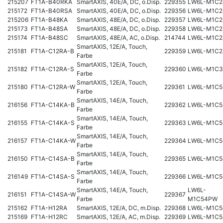
215207
FT1A-B40RKA
SmartAXIS, 40E/A, DC, o.Disp.
229355
LW6L-M1C2
215172
FT1A-B40RSA
SmartAXIS, 40E/A, DC, o.Disp.
229356
LW6L-M1C2
215206
FT1A-B48KA
SmartAXIS, 48E/A, DC, o.Disp.
229357
LW6L-M1C
215173
FT1A-B48SA
SmartAXIS, 48E/A, DC, o.Disp.
229358
LW6L-M1C2
215174
FT1A-B48SC
SmartAXIS, 48E/A, AC, o.Disp.
214744
LW6L-M1C
SmartAXIS, 12E/A, Touch,
215181
FT1A-C12RA-B
229359
LW6L-M1C2
Farbe
SmartAXIS, 12E/A, Touch,
215182
FT1A-C12RA-S
229360
LW6L-M1C
Farbe
SmartAXIS, 12E/A, Touch,
215180
FT1A-C12RA-W
229361
LW6L-M1C5
Farbe
SmartAXIS, 14E/A, Touch,
216156
FT1A-C14KA-B
229362
LW6L-M1C5
Farbe
SmartAXIS, 14E/A, Touch,
216155
FT1A-C14KA-S
229363
LW6L-M1C
Farbe
SmartAXIS, 14E/A, Touch,
216157
FT1A-C14KA-W
229364
LW6L-M1C
Farbe
SmartAXIS, 14E/A, Touch,
216150
FT1A-C14SA-B
229365
LW6L-M1C5
Farbe
SmartAXIS, 14E/A, Touch,
216149
FT1A-C14SA-S
229366
LW6L-M1C
Farbe
SmartAXIS, 14E/A, Touch,
LW6L-
216151
FT1A-C14SA-W
229367
Farbe
M1C54PW
215162
FT1A-H12RA
SmartAXIS, 12E/A, DC, m.Disp.
229368
LW6L-M1C5
215169
FT1A-H12RC
SmartAXIS, 12E/A, AC, m.Disp.
229369
LW6L-M1C5