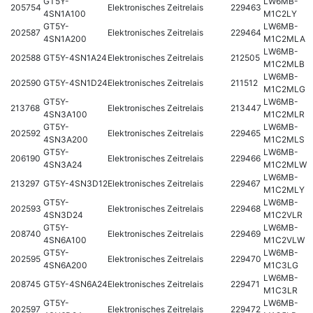
GT5Y-
LW6MB-
205754
Elektronisches Zeitrelais
229463
4SN1A100
M1C2LY
GT5Y-
LW6MB-
202587
Elektronisches Zeitrelais
229464
4SN1A200
M1C2MLA
LW6MB-
202588
GT5Y-4SN1A24
Elektronisches Zeitrelais
212505
M1C2MLB
LW6MB-
202590
GT5Y-4SN1D24
Elektronisches Zeitrelais
211512
M1C2MLG
GT5Y-
LW6MB-
213768
Elektronisches Zeitrelais
213447
4SN3A100
M1C2MLR
GT5Y-
LW6MB-
202592
Elektronisches Zeitrelais
229465
4SN3A200
M1C2MLS
GT5Y-
LW6MB-
206190
Elektronisches Zeitrelais
229466
4SN3A24
M1C2MLW
LW6MB-
213297
GT5Y-4SN3D12
Elektronisches Zeitrelais
229467
M1C2MLY
GT5Y-
LW6MB-
202593
Elektronisches Zeitrelais
229468
4SN3D24
M1C2VLR
GT5Y-
LW6MB-
208740
Elektronisches Zeitrelais
229469
4SN6A100
M1C2VLW
GT5Y-
LW6MB-
202595
Elektronisches Zeitrelais
229470
4SN6A200
M1C3LG
LW6MB-
208745
GT5Y-4SN6A24
Elektronisches Zeitrelais
229471
M1C3LR
GT5Y-
LW6MB-
202597
Elektronisches Zeitrelais
229472