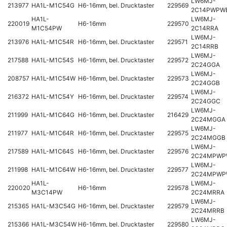
LW6MJ-
213977
HA1L-M1C54G
H6-16mm, bel. Drucktaster
229569
2C14PWPW
HA1L-
LW6MJ-
220019
H6-16mm
229570
M1C54PW
2C14RRA
LW6MJ-
213976
HA1L-M1C54R
H6-16mm, bel. Drucktaster
229571
2C14RRB
LW6MJ-
217588
HA1L-M1C54S
H6-16mm, bel. Drucktaster
229572
2C24GGA
LW6MJ-
208757
HA1L-M1C54W
H6-16mm, bel. Drucktaster
229573
2C24GGB
LW6MJ-
216372
HA1L-M1C54Y
H6-16mm, bel. Drucktaster
229574
2C24GGC
LW6MJ-
211999
HA1L-M1C64G
H6-16mm, bel. Drucktaster
216429
2C24MGGA
LW6MJ-
211977
HA1L-M1C64R
H6-16mm, bel. Drucktaster
229575
2C24MGGB
LW6MJ-
217589
HA1L-M1C64S
H6-16mm, bel. Drucktaster
229576
2C24MPWP
LW6MJ-
211998
HA1L-M1C64W
H6-16mm, bel. Drucktaster
229577
2C24MPWP
HA1L-
LW6MJ-
220020
H6-16mm
229578
M3C14PW
2C24MRRA
LW6MJ-
215365
HA1L-M3C54G
H6-16mm, bel. Drucktaster
229579
2C24MRRB
LW6MJ-
215366
HA1L-M3C54W
H6-16mm, bel. Drucktaster
229580