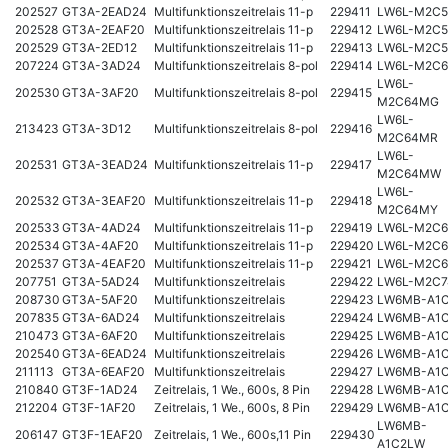
202527
GT3A-2EAD24
Multifunktionszeitrelais 11-p
229411
LW6L-M2C
202528
GT3A-2EAF20
Multifunktionszeitrelais 11-p
229412
LW6L-M2C
202529
GT3A-2ED12
Multifunktionszeitrelais 11-p
229413
LW6L-M2C
207224
GT3A-3AD24
Multifunktionszeitrelais 8-pol
229414
LW6L-M2C
LW6L-
202530
GT3A-3AF20
Multifunktionszeitrelais 8-pol
229415
M2C64MG
LW6L-
213423
GT3A-3D12
Multifunktionszeitrelais 8-pol
229416
M2C64MR
LW6L-
202531
GT3A-3EAD24
Multifunktionszeitrelais 11-p
229417
M2C64MW
LW6L-
202532
GT3A-3EAF20
Multifunktionszeitrelais 11-p
229418
M2C64MY
202533
GT3A-4AD24
Multifunktionszeitrelais 11-p
229419
LW6L-M2C
202534
GT3A-4AF20
Multifunktionszeitrelais 11-p
229420
LW6L-M2C
202537
GT3A-4EAF20
Multifunktionszeitrelais 11-p
229421
LW6L-M2C
207751
GT3A-5AD24
Multifunktionszeitrelais
229422
LW6L-M2C
208730
GT3A-5AF20
Multifunktionszeitrelais
229423
LW6MB-A1
207835
GT3A-6AD24
Multifunktionszeitrelais
229424
LW6MB-A1C
210473
GT3A-6AF20
Multifunktionszeitrelais
229425
LW6MB-A1
202540
GT3A-6EAD24
Multifunktionszeitrelais
229426
LW6MB-A1C
211113
GT3A-6EAF20
Multifunktionszeitrelais
229427
LW6MB-A1
210840
GT3F-1AD24
Zeitrelais, 1 We., 600s, 8 Pin
229428
LW6MB-A1
212204
GT3F-1AF20
Zeitrelais, 1 We., 600s, 8 Pin
229429
LW6MB-A1
LW6MB-
206147
GT3F-1EAF20
Zeitrelais, 1 We., 600s,11 Pin
229430
A1C2LW