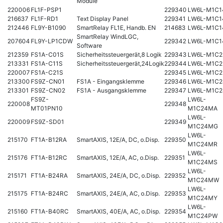
Module
220006
FL1F-PSP1
229340
LW6L-M1C
216637
FL1F-RD1
Text Display Panel
229341
LW6L-M1C1
212446
FL9Y-B1090
SmartRelay FL1E, Handb. EN
214683
LW6L-M1C
SmartRelay WindLGC,
207604
FL9Y-LP1CDW
229342
LW6L-M1C1
Software
212359
FS1A-C01S
Sicherheitssteuergerät,8 Logik
229343
LW6L-M1C
213331
FS1A-C11S
Sicherheitssteuergerät,24Logik
229344
LW6L-M1C2
220007
FS1A-C21S
229345
LW6L-M1C2
213300
FS9Z-CN01
FS1A - Eingangsklemme
229346
LW6L-M1C2
213301
FS9Z-CN02
FS1A - Ausgangsklemme
229347
LW6L-M1C
FS9Z-
LW6L-
220008
229348
MT01PN10
M1C24MA
LW6L-
220009
FS9Z-SD01
229349
M1C24MG
LW6L-
215170
FT1A-B12RA
SmartAXIS, 12E/A, DC, o.Disp.
229350
M1C24MR
LW6L-
215176
FT1A-B12RC
SmartAXIS, 12E/A, AC, o.Disp.
229351
M1C24MS
LW6L-
215171
FT1A-B24RA
SmartAXIS, 24E/A, DC, o.Disp.
229352
M1C24MW
LW6L-
215175
FT1A-B24RC
SmartAXIS, 24E/A, AC, o.Disp.
229353
M1C24MY
LW6L-
215160
FT1A-B40RC
SmartAXIS, 40E/A, AC, o.Disp.
229354
M1C24PW