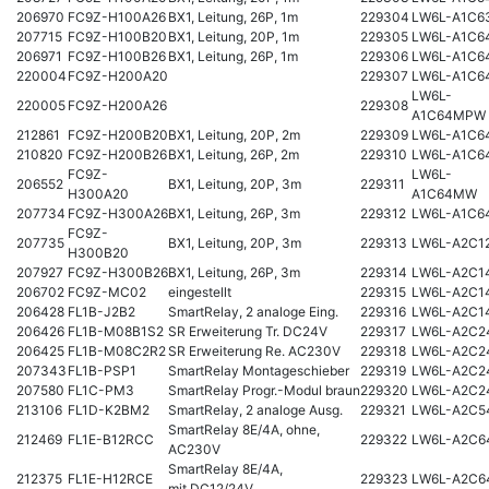
206970
FC9Z-H100A26
BX1, Leitung, 26P, 1m
229304
LW6L-A1C
207715
FC9Z-H100B20
BX1, Leitung, 20P, 1m
229305
LW6L-A1C6
206971
FC9Z-H100B26
BX1, Leitung, 26P, 1m
229306
LW6L-A1C6
220004
FC9Z-H200A20
229307
LW6L-A1C
LW6L-
220005
FC9Z-H200A26
229308
A1C64MPW
212861
FC9Z-H200B20
BX1, Leitung, 20P, 2m
229309
LW6L-A1C6
210820
FC9Z-H200B26
BX1, Leitung, 26P, 2m
229310
LW6L-A1C6
FC9Z-
LW6L-
206552
BX1, Leitung, 20P, 3m
229311
H300A20
A1C64MW
207734
FC9Z-H300A26
BX1, Leitung, 26P, 3m
229312
LW6L-A1C6
FC9Z-
207735
BX1, Leitung, 20P, 3m
229313
LW6L-A2C1
H300B20
207927
FC9Z-H300B26
BX1, Leitung, 26P, 3m
229314
LW6L-A2C1
206702
FC9Z-MC02
eingestellt
229315
LW6L-A2C1
206428
FL1B-J2B2
SmartRelay, 2 analoge Eing.
229316
LW6L-A2C1
206426
FL1B-M08B1S2
SR Erweiterung Tr. DC24V
229317
LW6L-A2C2
206425
FL1B-M08C2R2
SR Erweiterung Re. AC230V
229318
LW6L-A2C
207343
FL1B-PSP1
SmartRelay Montageschieber
229319
LW6L-A2C
207580
FL1C-PM3
SmartRelay Progr.-Modul braun
229320
LW6L-A2C2
213106
FL1D-K2BM2
SmartRelay, 2 analoge Ausg.
229321
LW6L-A2C5
SmartRelay 8E/4A, ohne,
212469
FL1E-B12RCC
229322
LW6L-A2C6
AC230V
SmartRelay 8E/4A,
212375
FL1E-H12RCE
229323
LW6L-A2C6
mit,DC12/24V