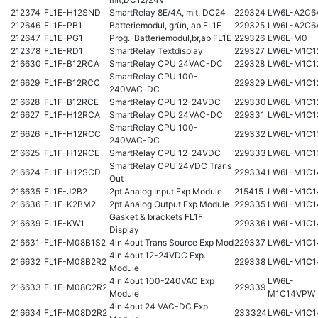
212374
FL1E-H12SND
SmartRelay 8E/4A, mit, DC24
229324
LW6L-A2C
212646
FL1E-PB1
Batteriemodul, grün, ab FL1E
229325
LW6L-A2C
212647
FL1E-PG1
Prog.-Batteriemodul,br,ab FL1E
229326
LW6L-M0
212378
FL1E-RD1
SmartRelay Textdisplay
229327
LW6L-M1C1
216630
FL1F-B12RCA
SmartRelay CPU 24VAC-DC
229328
LW6L-M1C1
SmartRelay CPU 100-
216629
FL1F-B12RCC
229329
LW6L-M1C1
240VAC-DC
216628
FL1F-B12RCE
SmartRelay CPU 12-24VDC
229330
LW6L-M1C1
216627
FL1F-H12RCA
SmartRelay CPU 24VAC-DC
229331
LW6L-M1C1
SmartRelay CPU 100-
216626
FL1F-H12RCC
229332
LW6L-M1C1
240VAC-DC
216625
FL1F-H12RCE
SmartRelay CPU 12-24VDC
229333
LW6L-M1C
SmartRelay CPU 24VDC Trans
216624
FL1F-H12SCD
229334
LW6L-M1C1
Out
216635
FL1F-J2B2
2pt Analog Input Exp Module
215415
LW6L-M1C1
216636
FL1F-K2BM2
2pt Analog Output Exp Module
229335
LW6L-M1C
Gasket & brackets FL1F
216639
FL1F-KW1
229336
LW6L-M1C1
Display
216631
FL1F-M08B1S2
4in 4out Trans Source Exp Mod
229337
LW6L-M1C1
4in 4out 12-24VDC Exp.
216632
FL1F-M08B2R2
229338
LW6L-M1C1
Module
4in 4out 100-240VAC Exp
LW6L-
216633
FL1F-M08C2R2
229339
Module
M1C14VPW
4in 4out 24 VAC-DC Exp.
216634
FL1F-M08D2R2
233324
LW6L-M1C1