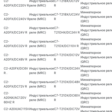
C2-
Индустриальное
C7-T21BX/UC12V
Индустриальное рел
A20FX/DC220V R
реле (MRC)
R
(QRC)
Миниатюрное
C2-
Индустриальное
C7-T21BX/UC24V
Индустриальное рел
A20FX/DC240V R
реле (MRC)
R
(QRC)
Миниатюрное
C2-
Индустриальное
C7-
Индустриальное рел
A20FX/DC24V R
реле (MRC)
T21DHX/DC24V R
(QRC)
Миниатюрное
C2-
Индустриальное
C7-
Индустриальное рел
A20FX/DC32V R
реле (MRC)
T21DX/DC110V R
(QRC)
Миниатюрное
C2-
Индустриальное
C7-T21DX/DC12V
Индустриальное рел
A20FX/DC48V R
реле (MRC)
R
(QRC)
Миниатюрное
C2-A20FX/DC6V
Индустриальное
C7-T21DX/DC24V
Индустриальное рел
R .
реле (MRC)
R
(QRC)
Миниатюрное
C2-
Индустриальное
C7-T21DX/DC48V
Индустриальное рел
A20FX/DC72V R
реле (MRC)
R
(QRC)
C2-
Миниатюрное
Индустриальное
C7-T21DX/DC60V
A20NX/AC120V
Индустриальное рел
реле (MRC)
R
60HZ R
(QRC)
Миниатюрное
C2-A20X/AC115V
Индустриальное
C7-T21DX/DC72V
Индустриальное рел