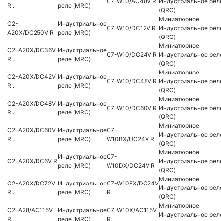
C7-W10/AC48V R
Индустриальное рел
R .
реле (MRC)
(QRC)
Миниатюрное
C2-
Индустриальное
C7-W10/DC12V R
Индустриальное рел
A20X/DC250V R
реле (MRC)
(QRC)
Миниатюрное
C2-A20X/DC36V
Индустриальное
C7-W10/DC24V R
Индустриальное рел
R .
реле (MRC)
(QRC)
Миниатюрное
C2-A20X/DC42V
Индустриальное
C7-W10/DC48V R
Индустриальное рел
R .
реле (MRC)
(QRC)
Миниатюрное
C2-A20X/DC48V
Индустриальное
C7-W10/DC60V R
Индустриальное рел
R .
реле (MRC)
(QRC)
Миниатюрное
C2-A20X/DC60V
Индустриальное
C7-
Индустриальное рел
R .
реле (MRC)
W10BX/UC24V R
(QRC)
Миниатюрное
Индустриальное
C7-
C2-A20X/DC6V R
Индустриальное рел
реле (MRC)
W10DX/DC24V R
(QRC)
Миниатюрное
C2-A20X/DC72V
Индустриальное
C7-W10FX/DC24V
Индустриальное рел
R .
реле (MRC)
R
(QRC)
Миниатюрное
C2-A28/AC115V
Индустриальное
C7-W10X/AC115V
Индустриальное рел
R .
реле (MRC)
R