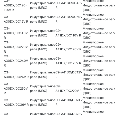
C3-
Миниатюрное
Индустриальное
C9-A41BX/UC48V
A30DX/DC120-
Индустриальное рел
реле (MRC)
R
125V R
(QRC)
Миниатюрное
C3-
Индустриальное
C9-A41BX/UC60V
Индустриальное рел
A30DX/DC12V R
реле (MRC)
R
(QRC)
C3-
Миниатюрное
Индустриальное
C9-
A30DX/DC140V
Индустриальное рел
реле (MRC)
A41DX/DC110V R
R
(QRC)
C3-
Миниатюрное
Индустриальное
C9-
A30DX/DC220V
Индустриальное рел
реле (MRC)
A41DX/DC120V R
R
(QRC)
C3-
Миниатюрное
Индустриальное
C9-
A30DX/DC240V
Индустриальное рел
реле (MRC)
A41DX/DC125V R
R
(QRC)
Миниатюрное
C3-
Индустриальное
C9-A41DX/DC12V
Индустриальное рел
A30DX/DC24V R
реле (MRC)
R
(QRC)
C3-
Миниатюрное
Индустриальное
C9-
A30DX/DC250V
Индустриальное рел
реле (MRC)
A41DX/DC220V R
R
(QRC)
Миниатюрное
C3-
Индустриальное
C9-A41DX/DC24V
Индустриальное рел
A30DX/DC36V R
реле (MRC)
R
(QRC)
Миниатюрное
C3-
Индустриальное
C9-A41DX/DC28V