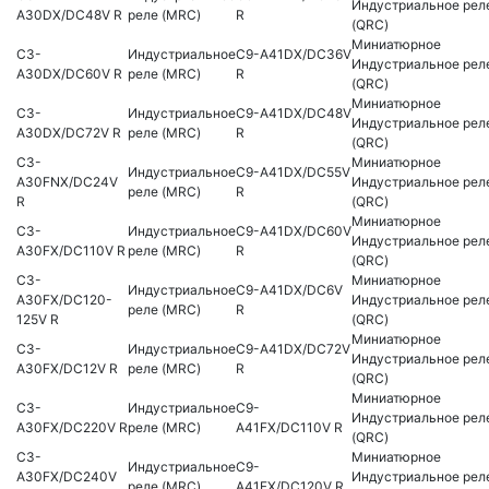
Индустриальное рел
A30DX/DC48V R
реле (MRC)
R
(QRC)
Миниатюрное
C3-
Индустриальное
C9-A41DX/DC36V
Индустриальное рел
A30DX/DC60V R
реле (MRC)
R
(QRC)
Миниатюрное
C3-
Индустриальное
C9-A41DX/DC48V
Индустриальное рел
A30DX/DC72V R
реле (MRC)
R
(QRC)
C3-
Миниатюрное
Индустриальное
C9-A41DX/DC55V
A30FNX/DC24V
Индустриальное рел
реле (MRC)
R
R
(QRC)
Миниатюрное
C3-
Индустриальное
C9-A41DX/DC60V
Индустриальное рел
A30FX/DC110V R
реле (MRC)
R
(QRC)
C3-
Миниатюрное
Индустриальное
C9-A41DX/DC6V
A30FX/DC120-
Индустриальное рел
реле (MRC)
R
125V R
(QRC)
Миниатюрное
C3-
Индустриальное
C9-A41DX/DC72V
Индустриальное рел
A30FX/DC12V R
реле (MRC)
R
(QRC)
Миниатюрное
C3-
Индустриальное
C9-
Индустриальное рел
A30FX/DC220V R
реле (MRC)
A41FX/DC110V R
(QRC)
C3-
Миниатюрное
Индустриальное
C9-
A30FX/DC240V
Индустриальное рел
реле (MRC)
A41FX/DC120V R