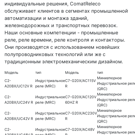
индивидуальные решения, ComatReleco
обслуживает клиентов в сегментах промышленной
автоматизации и монтажа зданий,
железнодорожных и транспортных перевозок.
Наши основные компетенции - промышленные
реле, реле времени, реле контроля и контакторы.
Они производятся с использованием новейших
полупроводниковых технологий или же с
традиционным электромеханическим дизайном.
Модель
тип
Модель
тип
Миниатюрное
C2-
Индустриальное
C7-G20X/AC115V
Индустриальное рел
A20BX/UC12V R
реле (MRC)
R
(QRC)
Миниатюрное
C2-
Индустриальное
C7-G20X/AC120V
Индустриальное рел
A20BX/UC24V R
реле (MRC)
60HZ R
(QRC)
Миниатюрное
C2-
Индустриальное
C7-G20X/AC230V
Индустриальное рел
A20BX/UC42V R
реле (MRC)
R
(QRC)
Миниатюрное
C2-
Индустриальное
C7-G20X/AC48V
Индустриальное рел
A20BX/UC48V R
реле (MRC)
R