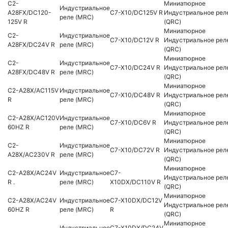
C2-
Миниатюрное
Индустриальное
A28FX/DC120-
C7-X10/DC125V R
Индустриальное рел
реле (MRC)
125V R
(QRC)
Миниатюрное
C2-
Индустриальное
C7-X10/DC12V R
Индустриальное рел
A28FX/DC24V R
реле (MRC)
(QRC)
Миниатюрное
C2-
Индустриальное
C7-X10/DC24V R
Индустриальное рел
A28FX/DC48V R
реле (MRC)
(QRC)
Миниатюрное
C2-A28X/AC115V
Индустриальное
C7-X10/DC48V R
Индустриальное рел
R
реле (MRC)
(QRC)
Миниатюрное
C2-A28X/AC120V
Индустриальное
C7-X10/DC6V R
Индустриальное рел
60HZ R
реле (MRC)
(QRC)
Миниатюрное
C2-
Индустриальное
C7-X10/DC72V R
Индустриальное рел
A28X/AC230V R
реле (MRC)
(QRC)
Миниатюрное
C2-A28X/AC24V
Индустриальное
C7-
Индустриальное рел
R .
реле (MRC)
X10DX/DC110V R
(QRC)
Миниатюрное
C2-A28X/AC24V
Индустриальное
C7-X10DX/DC12V
Индустриальное рел
60HZ R
реле (MRC)
R
(QRC)
Миниатюрное
Индустриальное
C7-X10DX/DC24V