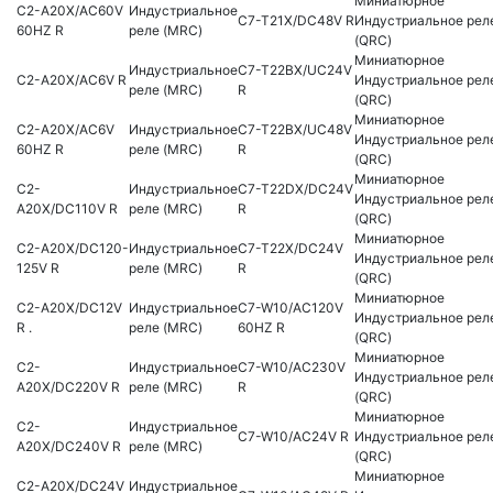
Миниатюрное
C2-A20X/AC60V
Индустриальное
C7-T21X/DC48V R
Индустриальное рел
60HZ R
реле (MRC)
(QRC)
Миниатюрное
Индустриальное
C7-T22BX/UC24V
C2-A20X/AC6V R
Индустриальное рел
реле (MRC)
R
(QRC)
Миниатюрное
C2-A20X/AC6V
Индустриальное
C7-T22BX/UC48V
Индустриальное рел
60HZ R
реле (MRC)
R
(QRC)
Миниатюрное
C2-
Индустриальное
C7-T22DX/DC24V
Индустриальное рел
A20X/DC110V R
реле (MRC)
R
(QRC)
Миниатюрное
C2-A20X/DC120-
Индустриальное
C7-T22X/DC24V
Индустриальное рел
125V R
реле (MRC)
R
(QRC)
Миниатюрное
C2-A20X/DC12V
Индустриальное
C7-W10/AC120V
Индустриальное рел
R .
реле (MRC)
60HZ R
(QRC)
Миниатюрное
C2-
Индустриальное
C7-W10/AC230V
Индустриальное рел
A20X/DC220V R
реле (MRC)
R
(QRC)
Миниатюрное
C2-
Индустриальное
C7-W10/AC24V R
Индустриальное рел
A20X/DC240V R
реле (MRC)
(QRC)
Миниатюрное
C2-A20X/DC24V
Индустриальное