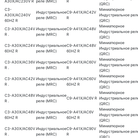
A30X/AC230V R
реле (MRC)
R
(QRC)
C3-
Миниатюрное
Индустриальное
C9-A41X/AC42V
A30X/AC240V
Индустриальное рел
реле (MRC)
R
60HZ R
(QRC)
Миниатюрное
C3-A30X/AC24V
Индустриальное
C9-A41X/AC48V
Индустриальное рел
R .
реле (MRC)
R
(QRC)
Миниатюрное
C3-A30X/AC24V
Индустриальное
C9-A41X/AC48V
Индустриальное рел
60HZ R
реле (MRC)
60HZ R
(QRC)
Миниатюрное
C3-A30X/AC36V
Индустриальное
C9-A41X/AC60V
Индустриальное рел
R .
реле (MRC)
R
(QRC)
Миниатюрное
C3-A30X/AC42V
Индустриальное
C9-A41X/AC60V
Индустриальное рел
R .
реле (MRC)
60HZ R
(QRC)
Миниатюрное
C3-A30X/AC48V
Индустриальное
C9-A41X/AC6V R
Индустриальное рел
R .
реле (MRC)
(QRC)
Миниатюрное
C3-A30X/AC48V
Индустриальное
C9-A41X/AC6V
Индустриальное рел
60HZ R
реле (MRC)
60HZ R
(QRC)
Миниатюрное
C3-A30X/AC60V
Индустриальное
C9-A41X/AC90V
Индустриальное рел
R .
реле (MRC)
R
(QRC)