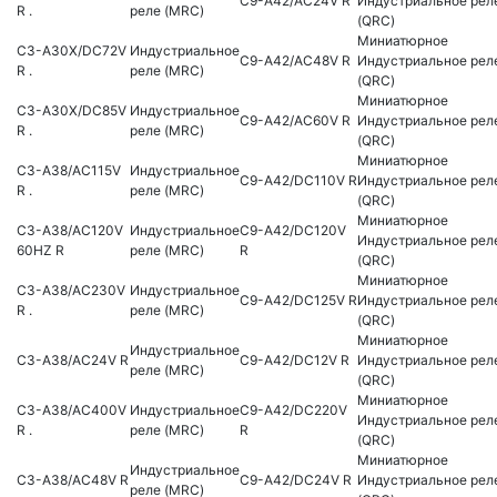
C9-A42/AC24V R
Индустриальное рел
R .
реле (MRC)
(QRC)
Миниатюрное
C3-A30X/DC72V
Индустриальное
C9-A42/AC48V R
Индустриальное рел
R .
реле (MRC)
(QRC)
Миниатюрное
C3-A30X/DC85V
Индустриальное
C9-A42/AC60V R
Индустриальное рел
R .
реле (MRC)
(QRC)
Миниатюрное
C3-A38/AC115V
Индустриальное
C9-A42/DC110V R
Индустриальное рел
R .
реле (MRC)
(QRC)
Миниатюрное
C3-A38/AC120V
Индустриальное
C9-A42/DC120V
Индустриальное рел
60HZ R
реле (MRC)
R
(QRC)
Миниатюрное
C3-A38/AC230V
Индустриальное
C9-A42/DC125V R
Индустриальное рел
R .
реле (MRC)
(QRC)
Миниатюрное
Индустриальное
C3-A38/AC24V R
C9-A42/DC12V R
Индустриальное рел
реле (MRC)
(QRC)
Миниатюрное
C3-A38/AC400V
Индустриальное
C9-A42/DC220V
Индустриальное рел
R .
реле (MRC)
R
(QRC)
Миниатюрное
Индустриальное
C3-A38/AC48V R
C9-A42/DC24V R
Индустриальное рел
реле (MRC)