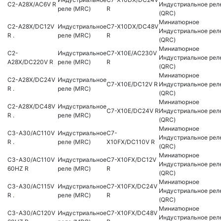
C2-A28X/AC6V R
Индустриальное рел
реле (MRC)
R
(QRC)
Миниатюрное
C2-A28X/DC12V
Индустриальное
C7-X10DX/DC48V
Индустриальное рел
R .
реле (MRC)
R
(QRC)
Миниатюрное
C2-
Индустриальное
C7-X10E/AC230V
Индустриальное рел
A28X/DC220V R
реле (MRC)
R
(QRC)
Миниатюрное
C2-A28X/DC24V
Индустриальное
C7-X10E/DC12V R
Индустриальное рел
R .
реле (MRC)
(QRC)
Миниатюрное
C2-A28X/DC48V
Индустриальное
C7-X10E/DC24V R
Индустриальное рел
R .
реле (MRC)
(QRC)
Миниатюрное
C3-A30/AC110V
Индустриальное
C7-
Индустриальное рел
R .
реле (MRC)
X10FX/DC110V R
(QRC)
Миниатюрное
C3-A30/AC110V
Индустриальное
C7-X10FX/DC12V
Индустриальное рел
60HZ R
реле (MRC)
R
(QRC)
Миниатюрное
C3-A30/AC115V
Индустриальное
C7-X10FX/DC24V
Индустриальное рел
R .
реле (MRC)
R
(QRC)
Миниатюрное
C3-A30/AC120V
Индустриальное
C7-X10FX/DC48V
Индустриальное рел