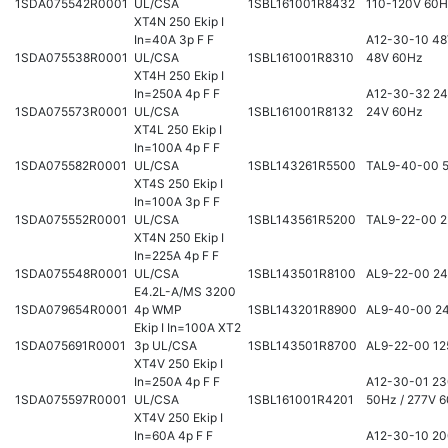
1SDA075542R0001
UL/CSA
1SBL161001R8432
110-120V 60
XT4N 250 Ekip I
In=40A 3p F F
A12-30-10 48
1SDA075538R0001
UL/CSA
1SBL161001R8310
48V 60Hz
XT4H 250 Ekip I
In=250A 4p F F
A12-30-32 24
1SDA075573R0001
UL/CSA
1SBL161001R8132
24V 60Hz
XT4L 250 Ekip I
In=100A 4p F F
1SDA075582R0001
UL/CSA
1SBL143261R5500
TAL9-40-00 
XT4S 250 Ekip I
In=100A 3p F F
1SDA075552R0001
UL/CSA
1SBL143561R5200
TAL9-22-00 
XT4N 250 Ekip I
In=225A 4p F F
1SDA075548R0001
UL/CSA
1SBL143501R8100
AL9-22-00 2
E4.2L-A/MS 3200
1SDA079654R0001
4p WMP
1SBL143201R8900
AL9-40-00 2
Ekip I In=100A XT2
1SDA075691R0001
3p UL/CSA
1SBL143501R8700
AL9-22-00 12
XT4V 250 Ekip I
In=250A 4p F F
A12-30-01 2
1SDA075597R0001
UL/CSA
1SBL161001R4201
50Hz / 277V 
XT4V 250 Ekip I
In=60A 4p F F
A12-30-10 20