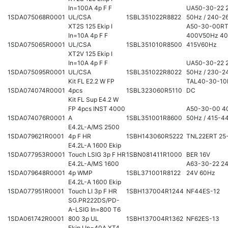
In=100A 4p F F
UA50-30-22 
1SDA075068R0001
UL/CSA
1SBL351022R8822
50Hz / 240-2
XT2S 125 Ekip I
A50-30-00RT
In=10A 4p F F
400V50Hz 40
1SDA075065R0001
UL/CSA
1SBL351010R8500
415V60Hz
XT2V 125 Ekip I
In=10A 4p F F
UA50-30-22 
1SDA075095R0001
UL/CSA
1SBL351022R8022
50Hz / 230-2
Kit FL E2.2 W FP
TAL40-30-10
1SDA074074R0001
4pcs
1SBL323060R5110
DC
Kit FL Sup E4.2 W
FP 4pcs INST 4000
A50-30-00 4
1SDA074076R0001
A
1SBL351001R8600
50Hz / 415-4
E4.2L-A/MS 2500
1SDA079621R0001
4p F HR
1SBH143060R5222
TNL22ERT 25
E4.2L-A 1600 Ekip
1SDA077953R0001
Touch LSIG 3p F HR
1SBN081411R1000
BER 16V
E4.2L-A/MS 1600
A63-30-22 24
1SDA079648R0001
4p WMP
1SBL371001R8122
24V 60Hz
E4.2L-A 1600 Ekip
1SDA077951R0001
Touch LI 3p F HR
1SBH137004R1244
NF44ES-12
SG.PR222DS/PD-
A-LSIG In=800 T6
1SDA061742R0001
800 3p UL
1SBH137004R1362
NF62ES-13
Ekip I In=40A XT4