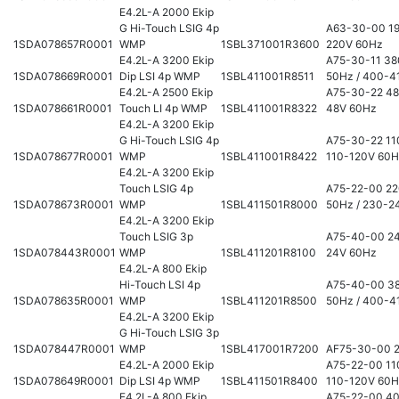
E4.2L-A 2000 Ekip
G Hi-Touch LSIG 4p
A63-30-00 19
1SDA078657R0001
WMP
1SBL371001R3600
220V 60Hz
E4.2L-A 3200 Ekip
A75-30-11 3
1SDA078669R0001
Dip LSI 4p WMP
1SBL411001R8511
50Hz / 400-4
E4.2L-A 2500 Ekip
A75-30-22 48
1SDA078661R0001
Touch LI 4p WMP
1SBL411001R8322
48V 60Hz
E4.2L-A 3200 Ekip
G Hi-Touch LSIG 4p
A75-30-22 11
1SDA078677R0001
WMP
1SBL411001R8422
110-120V 60
E4.2L-A 3200 Ekip
Touch LSIG 4p
A75-22-00 2
1SDA078673R0001
WMP
1SBL411501R8000
50Hz / 230-2
E4.2L-A 3200 Ekip
Touch LSIG 3p
A75-40-00 24
1SDA078443R0001
WMP
1SBL411201R8100
24V 60Hz
E4.2L-A 800 Ekip
Hi-Touch LSI 4p
A75-40-00 3
1SDA078635R0001
WMP
1SBL411201R8500
50Hz / 400-4
E4.2L-A 3200 Ekip
G Hi-Touch LSIG 3p
1SDA078447R0001
WMP
1SBL417001R7200
AF75-30-00 
E4.2L-A 2000 Ekip
A75-22-00 11
1SDA078649R0001
Dip LSI 4p WMP
1SBL411501R8400
110-120V 60
E4.2L-A 800 Ekip
A75-22-00 4