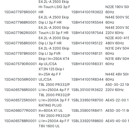
E4.2L-A 2500 Ekip
Hi-Touch LSIG 3p F
N22E 190V 50
1SDA077976R0001
HR
1SBH141001R3622
60Hz
E4.2L-A 2500 Ekip
N44E 500V 50
1SDA077968R0001
Dip LI 3p F HR
1SBH141001R5544
60Hz
E4.2L-A 2000 Ekip
N44E 200V 50
1SDA077962R0001
Touch LSI 3p F HR
1SBH141001R7544
220V 60Hz
E4.2L-A 2000 Ekip
N22E 400-415
1SDA077958R0001
Dip LI 3p F HR
1SBH141001R5122
480V 60Hz
E4.2L-A 3200 Ekip
N31E 24V 50H
1SDA077978R0001
Dip LI 3p FVR
1SBH141001R8131
60Hz
Ekip I In=250A XT4
N31E 48V 50H
1SDA075790R0001
4p UL/CSA
1SBH141001R8331
60Hz
XT2N 125 Ekip I
In=25A 4p F F
N44E 48V 50H
1SDA075056R0001
UL/CSA
1SBH141001R8344
60Hz
T8L 2500 PR332/P
A50-30-22 19
1SDA065766R0001
LI In=2500A 4p F F
1SBL351001R3622
220V 60Hz
T8L 2000 PR332/P
1SDA065725R0001
LI In=2000A 3p F F
1SBL339501R8700
AE45-22-00 
RATING PLUG
1SDA066077R0001
In=600A X1 UL
1SBL359001R8411
AE50-30-11 
T8V 2500 PR332/P
1SDA065788R0001
LI In=2500A 4p F F
1SBL339201R8600
AE45-40-00 
T8V 1600 UL