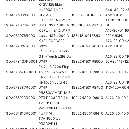
XT2V 125 Ekip I
In=100A 4p F F
A40-30-32 48
1SDA075098R0001
UL/CSA
1SBL321001R8332
48V 60Hz
Kit FL Inf E4.2 W FP
TAL12-30-10 
1SDA074077R0001
3pcs INST 4000 A
1SBL163061R6210
DC
Kit FL Inf E4.2 W FP
A16-30-01 19
1SDA074078R0001
4pcs INST 4000 A
1SBL181001R3601
220V 60Hz
Kit FL E6.2 W FP
A26-22-00 42
1SDA074087R0001
3pcs
1SBL241501R8200
42V 60Hz
E4.2L-A 2500 Ekip
G Hi-Touch LSIG 3p
A26-22-00 11
1SDA078437R0001
WMP
1SBL241501R8900
50Hz / 115-1
E4.2L-A 3200 Ekip
1SDA078671R0001
Touch LI 4p WMP
1SBL243001R8810
AL26-30-10 
E4.2L-A 800 Ekip G
Hi-Touch LSIG 4p
A26-22-00 11
1SDA078637R0001
WMP
1SBL241501R8400
110-120V 60
PR330/V MOD. MIS.
1SDA065973R0001
PER PR332 T8 4p
1SBL243001R8610
AL26-30-10 1
T7H 1200 UL
PR332/P LI In1200A
1SDA064913R0001
4p FF M
1SBL243001R8410
AL26-30-10 
T7H 1000 UL
PR332/P LI
1SDA064847R0001
In1000A 3p FF
1SBL243001R8301
AL26-30-01 