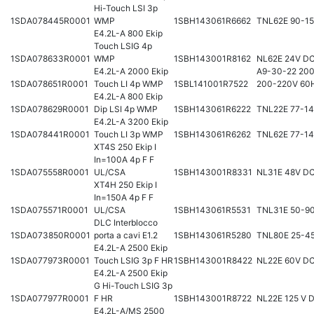
Hi-Touch LSI 3p
1SDA078445R0001
WMP
1SBH143061R6662
TNL62E 90-1
E4.2L-A 800 Ekip
Touch LSIG 4p
1SDA078633R0001
WMP
1SBH143001R8162
NL62E 24V D
E4.2L-A 2000 Ekip
A9-30-22 200
1SDA078651R0001
Touch LI 4p WMP
1SBL141001R7522
200-220V 60
E4.2L-A 800 Ekip
1SDA078629R0001
Dip LSI 4p WMP
1SBH143061R6222
TNL22E 77-1
E4.2L-A 3200 Ekip
1SDA078441R0001
Touch LI 3p WMP
1SBH143061R6262
TNL62E 77-1
XT4S 250 Ekip I
In=100A 4p F F
1SDA075558R0001
UL/CSA
1SBH143001R8331
NL31E 48V D
XT4H 250 Ekip I
In=150A 4p F F
1SDA075571R0001
UL/CSA
1SBH143061R5531
TNL31E 50-9
DLC Interblocco
1SDA073850R0001
porta a cavi E1.2
1SBH143061R5280
TNL80E 25-4
E4.2L-A 2500 Ekip
1SDA077973R0001
Touch LSIG 3p F HR
1SBH143001R8422
NL22E 60V D
E4.2L-A 2500 Ekip
G Hi-Touch LSIG 3p
1SDA077977R0001
F HR
1SBH143001R8722
NL22E 125 V 
E4.2L-A/MS 2500