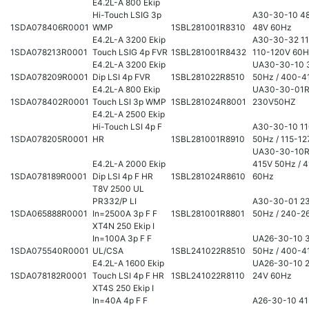
E4.2L-A 800 Ekip
Hi-Touch LSIG 3p
A30-30-10 48
1SDA078406R0001
WMP
1SBL281001R8310
48V 60Hz
E4.2L-A 3200 Ekip
A30-30-32 11
1SDA078213R0001
Touch LSIG 4p FVR
1SBL281001R8432
110-120V 60
E4.2L-A 3200 Ekip
UA30-30-10 
1SDA078209R0001
Dip LSI 4p FVR
1SBL281022R8510
50Hz / 400-4
E4.2L-A 800 Ekip
UA30-30-01R
1SDA078402R0001
Touch LSI 3p WMP
1SBL281024R8001
230V50HZ
E4.2L-A 2500 Ekip
Hi-Touch LSI 4p F
A30-30-10 11
1SDA078205R0001
HR
1SBL281001R8910
50Hz / 115-1
UA30-30-10R
E4.2L-A 2000 Ekip
415V 50Hz / 
1SDA078189R0001
Dip LSI 4p F HR
1SBL281024R8610
60Hz
T8V 2500 UL
PR332/P LI
A30-30-01 2
1SDA065888R0001
In=2500A 3p F F
1SBL281001R8801
50Hz / 240-2
XT4N 250 Ekip I
In=100A 3p F F
UA26-30-10 
1SDA075540R0001
UL/CSA
1SBL241022R8510
50Hz / 400-4
E4.2L-A 1600 Ekip
UA26-30-10 2
1SDA078182R0001
Touch LSI 4p F HR
1SBL241022R8110
24V 60Hz
XT4S 250 Ekip I
In=40A 4p F F
A26-30-10 4