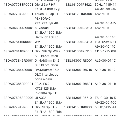
1SDA077938R0001
Dip LI 3p F HR
1SBL141001R8622
50Hz / 415-4
E4.2L-A 800 Ekip
A9-40-00 48V
1SDA077942R0001
Touch LSI 3p F HR
1SBL141201R8300
48V 60Hz
PS-SOR-C
XT1..XT4 F/P 48-
A9-30-10 48V
1SDA066344R0001
60Vac/dc
1SBL141001R8310
48V 60Hz
E4.2L-A 1600 Ekip
Hi-Touch LSI 3p
A9-30-10 110
1SDA078415R0001
WMP
1SBL141001R8410
110-120V 60
E4.2L-A 1600 Ekip
A9-30-10 110
1SDA078410R0001
Dip LSIG 3p WMP
1SBL141001R8910
/ 115-127V 60
SLE Bl.otturatori
1SDA073843R0001
D=4/6/8mm E4.2
1SBL143001R8001
AL9-30-01 12
SLE Bl.otturatori
1SDA073844R0001
D=4/6/8mm E6.2
1SBL143001R8710
AL9-30-10 12
DLC Interblocco
porta a cavi
1SDA073852R0001
E2.2...E6.2
1SBL143001R8601
AL9-30-01 11
XT2S 125 Ekip I
In=100A 3p F F
1SDA075063R0001
UL/CSA
1SBL143061R5510
TAL9-30-10 
E4.2L-A 1600 Ekip
A9-22-00 40
1SDA077949R0001
Dip LSI 3p F HR
1SBL141501R8600
50Hz / 415-4
E4.2L-A 1600 Ekip