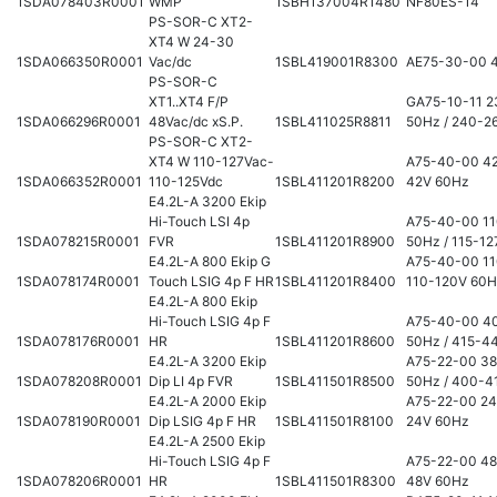
1SDA078403R0001
WMP
1SBH137004R1480
NF80ES-14
PS-SOR-C XT2-
XT4 W 24-30
1SDA066350R0001
Vac/dc
1SBL419001R8300
AE75-30-00 
PS-SOR-C
XT1..XT4 F/P
GA75-10-11 
1SDA066296R0001
48Vac/dc xS.P.
1SBL411025R8811
50Hz / 240-2
PS-SOR-C XT2-
XT4 W 110-127Vac-
A75-40-00 42
1SDA066352R0001
110-125Vdc
1SBL411201R8200
42V 60Hz
E4.2L-A 3200 Ekip
Hi-Touch LSI 4p
A75-40-00 11
1SDA078215R0001
FVR
1SBL411201R8900
50Hz / 115-1
E4.2L-A 800 Ekip G
A75-40-00 11
1SDA078174R0001
Touch LSIG 4p F HR
1SBL411201R8400
110-120V 60
E4.2L-A 800 Ekip
Hi-Touch LSIG 4p F
A75-40-00 4
1SDA078176R0001
HR
1SBL411201R8600
50Hz / 415-4
E4.2L-A 3200 Ekip
A75-22-00 3
1SDA078208R0001
Dip LI 4p FVR
1SBL411501R8500
50Hz / 400-4
E4.2L-A 2000 Ekip
A75-22-00 24
1SDA078190R0001
Dip LSIG 4p F HR
1SBL411501R8100
24V 60Hz
E4.2L-A 2500 Ekip
Hi-Touch LSIG 4p F
A75-22-00 48
1SDA078206R0001
HR
1SBL411501R8300
48V 60Hz