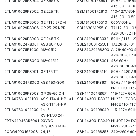
2TLA910029R8004
GE 365 CK
1SBL181001R8601
50Hz / 415-4
A16-30-10 10
2TLA910029R8002
GE 225 TK
1SBL181001R2610
110-127V 60H
A16-30-10 50
2TLA910029R8005
GE F115 EPDM
1SBL181001R5510
600V 60Hz
2TLA910029R8006
GP 25-25 NBR
1SBL163061R5510
TAL12-30-10
A26-30-32 11
2TLA910029R8003
GE 245 TK
1SBL241001R8932
50Hz / 115-1
2TLA910024R8001
ASB 60-100
1SBL243061R5501
TAL26-30-01
2TLA910075R1000
M8-C512
1SBL243201R8300
AL26-40-00 
A26-30-01 48
2TLA910075R3000
M8-C1512
1SBL241001R8301
48V 60Hz
A26-30-10 4
2TLA910029R8001
GE 125 TT
1SBL241001R5110
50Hz / 480V 
A26-30-01 4
2TLA910024R8003
ASB 150-300
1SBL241001R8601
50Hz / 415-4
N71E 110-115V
2TLA910029R8008
GP 35-60 CN
1SBH141001R8971
115-127V 60H
2TLA076310R1100
ASK-1T4.4-NP 1x1
1SBH143001R8022
NL22E 12V DC
ASK-1T4.4-NP
N40E 110-115
2TLA076310R1200
1x1.5
1SBH141001R8940
115-127V 60H
RV-R1/60 24-
FPTN410463R6001
90VDC
1SBH143001R8040
NL40E 12V D
DC/DC-STAB-
N53E 230-240
2CDG420016R0031
24/12
1SBH141001R8853
240-260V 60