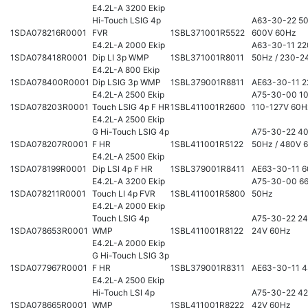
E4.2L-A 3200 Ekip
Hi-Touch LSIG 4p
A63-30-22 50
1SDA078216R0001
FVR
1SBL371001R5522
600V 60Hz
E4.2L-A 2000 Ekip
A63-30-11 2
1SDA078418R0001
Dip LI 3p WMP
1SBL371001R8011
50Hz / 230-2
E4.2L-A 800 Ekip
1SDA078400R0001
Dip LSIG 3p WMP
1SBL379001R8811
AE63-30-11 
E4.2L-A 2500 Ekip
A75-30-00 10
1SDA078203R0001
Touch LSIG 4p F HR
1SBL411001R2600
110-127V 60H
E4.2L-A 2500 Ekip
G Hi-Touch LSIG 4p
A75-30-22 4
1SDA078207R0001
F HR
1SBL411001R5122
50Hz / 480V 
E4.2L-A 2500 Ekip
1SDA078199R0001
Dip LSI 4p F HR
1SBL379001R8411
AE63-30-11 
E4.2L-A 3200 Ekip
A75-30-00 6
1SDA078211R0001
Touch LI 4p FVR
1SBL411001R5800
50Hz
E4.2L-A 2000 Ekip
Touch LSIG 4p
A75-30-22 24
1SDA078653R0001
WMP
1SBL411001R8122
24V 60Hz
E4.2L-A 2000 Ekip
G Hi-Touch LSIG 3p
1SDA077967R0001
F HR
1SBL379001R8311
AE63-30-11 
E4.2L-A 2500 Ekip
Hi-Touch LSI 4p
A75-30-22 42
1SDA078665R0001
WMP
1SBL411001R8222
42V 60Hz