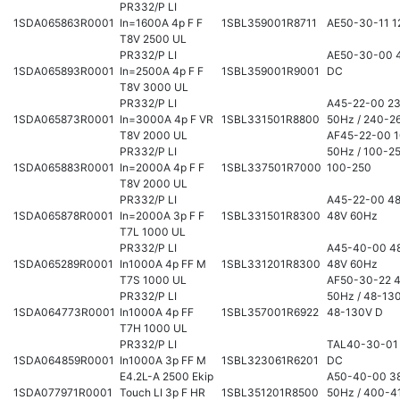
PR332/P LI
1SDA065863R0001
In=1600A 4p F F
1SBL359001R8711
AE50-30-11 1
T8V 2500 UL
PR332/P LI
AE50-30-00 
1SDA065893R0001
In=2500A 4p F F
1SBL359001R9001
DC
T8V 3000 UL
PR332/P LI
A45-22-00 2
1SDA065873R0001
In=3000A 4p F VR
1SBL331501R8800
50Hz / 240-2
T8V 2000 UL
AF45-22-00 
PR332/P LI
50Hz / 100-2
1SDA065883R0001
In=2000A 4p F F
1SBL337501R7000
100-250
T8V 2000 UL
PR332/P LI
A45-22-00 48
1SDA065878R0001
In=2000A 3p F F
1SBL331501R8300
48V 60Hz
T7L 1000 UL
PR332/P LI
A45-40-00 48
1SDA065289R0001
In1000A 4p FF M
1SBL331201R8300
48V 60Hz
T7S 1000 UL
AF50-30-22 
PR332/P LI
50Hz / 48-13
1SDA064773R0001
In1000A 4p FF
1SBL357001R6922
48-130V D
T7H 1000 UL
PR332/P LI
TAL40-30-01
1SDA064859R0001
In1000A 3p FF M
1SBL323061R6201
DC
E4.2L-A 2500 Ekip
A50-40-00 3
1SDA077971R0001
Touch LI 3p F HR
1SBL351201R8500
50Hz / 400-4