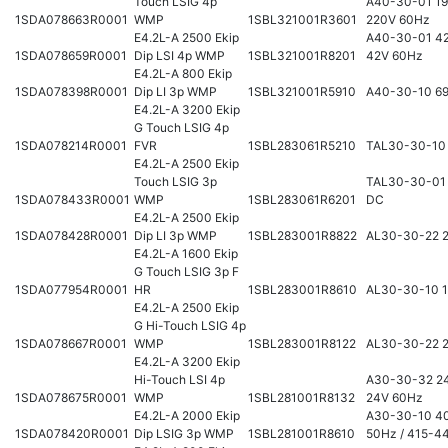
Touch LSIG 4p
A40-30-01 19
1SDA078663R0001
WMP
1SBL321001R3601
220V 60Hz
E4.2L-A 2500 Ekip
A40-30-01 42
1SDA078659R0001
Dip LSI 4p WMP
1SBL321001R8201
42V 60Hz
E4.2L-A 800 Ekip
1SDA078398R0001
Dip LI 3p WMP
1SBL321001R5910
A40-30-10 6
E4.2L-A 3200 Ekip
G Touch LSIG 4p
1SDA078214R0001
FVR
1SBL283061R5210
TAL30-30-10
E4.2L-A 2500 Ekip
Touch LSIG 3p
TAL30-30-01
1SDA078433R0001
WMP
1SBL283061R6201
DC
E4.2L-A 2500 Ekip
1SDA078428R0001
Dip LI 3p WMP
1SBL283001R8822
AL30-30-22 
E4.2L-A 1600 Ekip
G Touch LSIG 3p F
1SDA077954R0001
HR
1SBL283001R8610
AL30-30-10 
E4.2L-A 2500 Ekip
G Hi-Touch LSIG 4p
1SDA078667R0001
WMP
1SBL283001R8122
AL30-30-22 
E4.2L-A 3200 Ekip
Hi-Touch LSI 4p
A30-30-32 24
1SDA078675R0001
WMP
1SBL281001R8132
24V 60Hz
E4.2L-A 2000 Ekip
A30-30-10 4
1SDA078420R0001
Dip LSIG 3p WMP
1SBL281001R8610
50Hz / 415-4