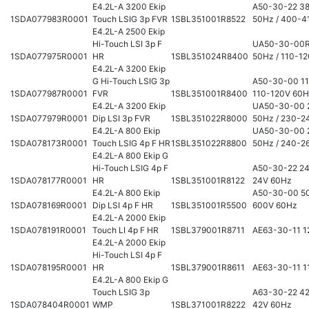
E4.2L-A 3200 Ekip
A50-30-22 3
1SDA077983R0001
Touch LSIG 3p FVR
1SBL351001R8522
50Hz / 400-4
E4.2L-A 2500 Ekip
Hi-Touch LSI 3p F
UA50-30-00R
1SDA077975R0001
HR
1SBL351024R8400
50Hz / 110-1
E4.2L-A 3200 Ekip
G Hi-Touch LSIG 3p
A50-30-00 11
1SDA077987R0001
FVR
1SBL351001R8400
110-120V 60
E4.2L-A 3200 Ekip
UA50-30-00 
1SDA077979R0001
Dip LSI 3p FVR
1SBL351022R8000
50Hz / 230-2
E4.2L-A 800 Ekip
UA50-30-00 
1SDA078173R0001
Touch LSIG 4p F HR
1SBL351022R8800
50Hz / 240-2
E4.2L-A 800 Ekip G
Hi-Touch LSIG 4p F
A50-30-22 24
1SDA078177R0001
HR
1SBL351001R8122
24V 60Hz
E4.2L-A 800 Ekip
A50-30-00 50
1SDA078169R0001
Dip LSI 4p F HR
1SBL351001R5500
600V 60Hz
E4.2L-A 2000 Ekip
1SDA078191R0001
Touch LI 4p F HR
1SBL379001R8711
AE63-30-11 1
E4.2L-A 2000 Ekip
Hi-Touch LSI 4p F
1SDA078195R0001
HR
1SBL379001R8611
AE63-30-11 1
E4.2L-A 800 Ekip G
Touch LSIG 3p
A63-30-22 42
1SDA078404R0001
WMP
1SBL371001R8222
42V 60Hz