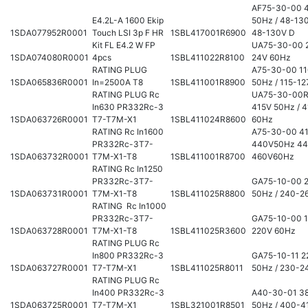
AF75-30-00 
E4.2L-A 1600 Ekip
50Hz / 48-13
1SDA077952R0001
Touch LSI 3p F HR
1SBL417001R6900
48-130V D
Kit FL E4.2 W FP
UA75-30-00 2
1SDA074080R0001
4pcs
1SBL411022R8100
24V 60Hz
RATING PLUG
A75-30-00 11
1SDA065836R0001
In=2500A T8
1SBL411001R8900
50Hz / 115-1
RATING PLUG Rc
UA75-30-00R
In630 PR332Rc-3
415V 50Hz / 
1SDA063726R0001
T7-T7M-X1
1SBL411024R8600
60Hz
RATING Rc In1600
A75-30-00 4
PR332Rc-3T7-
440V50Hz 44
1SDA063732R0001
T7M-X1-T8
1SBL411001R8700
460V60Hz
RATING Rc In1250
PR332Rc-3T7-
GA75-10-00 
1SDA063731R0001
T7M-X1-T8
1SBL411025R8800
50Hz / 240-2
RATING Rc In1000
PR332Rc-3T7-
GA75-10-00 1
1SDA063728R0001
T7M-X1-T8
1SBL411025R3600
220V 60Hz
RATING PLUG Rc
In800 PR332Rc-3
GA75-10-11 
1SDA063727R0001
T7-T7M-X1
1SBL411025R8011
50Hz / 230-2
RATING PLUG Rc
In400 PR332Rc-3
A40-30-01 3
1SDA063725R0001
T7-T7M-X1
1SBL321001R8501
50Hz / 400-4