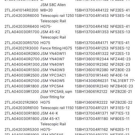
JSM S8C Allen
2TLJ041014R0200
M8x20
1SBH137004R4122
NF22ES-41
2TLJ042030R6000
Telescopic rail 1250
1SBH137004R1453
NF53ES-14
Telescopic Rail
2TLJ042030R6400
HG75-
1SBH137004R4162
NF62ES-41
2TLA040030R1700
JSM 45-K2
1SBH137004R1353
NF53ES-13
Telescopic Rail
2TLJ042030R5700
HG75
1SBH137004R4171
NF71ES-41
2TLJ042021R3000
Fence fitting HG75
1SBH137004R1253
NF53ES-12
2TLA040040R2900
JSM YN40W11
1SBH137004R1322
NF22ES-13
2TLA040040R2700
JSM YN40W7
1SBH136001R2344
NFZ44E-23
2TLA040040R1300
JSM YN40W1
1SBH136001R2362
NFZ62E-23
2TLA040040R1500
JSM YN40W3
1SBH136001R2380
NFZ80E-23
2TLA040039R2500
JSM YPC3AC1
1SBH137001R1440
NF40E-14
2TLA040040R2100
JSM YN40W5
1SBH143060R6231
TNL31ERT 77
2TLA040039R1800
JSM YPC5A4
1SBH136061R2340
NFZB40E-23
2TLA040039R1200
JSM YPC5A9, sqm
1SBH136061R2122
NFZB22E-21
Door fitting for
2TLJ042021R2900
HG75
1SBH136061R2222
NFZB22E-22
2TLJ042030R6100
Telescopic rail 1150
1SBH137004R1231
NF31ES-12
2TLA040030R1800
JSM 44-K
1SBH137004R1371
NF71ES-13
2TLA040030R1600
JSM 45-K1
1SBH137004R1180
NF80ES-11
Telescopic Rail
2TLJ042030R5300
HG75-
1SBH137004R1162
NF62ES-11
2TLA040039R1900
JSM YPC5A5
1SBH137004R1271
NF71ES-12