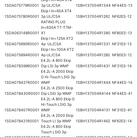
1SDA075779R0001
3p UL/CSA
1SBH137004R1344
NF44ES-13
Ekip I In=60A XT4
1SDA075780R0001
3p UL/CSA
1SBH137004R1262
NF62ES-12
RATING PLUG
In=630A T7-T7M-
1SDA063148R0001
X1
1SBH137004R1380
NF80ES-13
Ekip I In=125A XT2
1SDA075695R0001
4p UL/CSA
1SBH137004R1331
NF31ES-13
Ekip I In=100A XT2
1SDA075694R0001
4p UL/CSA
1SBH137004R1280
NF80ES-12
E4.2L-A 800 Ekip
1SDA078399R0001
Dip LSI 3p WMP
1SBH137004R1431
NF31ES-14
E4.2L-A 2000 Ekip
G Hi-Touch LSIG 3p
1SDA078427R0001
WMP
1SBH137004R1444
NF44ES-14
E4.2L-A 2500 Ekip
1SDA078430R0001
Dip LSIG 3p WMP
1SBH137004R4144
NF44ES-41
E4.2L-A 800 Ekip G
Hi-Touch LSIG 3p
1SDA078407R0001
WMP
1SBH137004R4131
NF31ES-41
E4.2L-A 2000 Ekip
1SDA078421R0001
Touch LI 3p WMP
1SBH137004R1462
NF62ES-14
E4.2L-A 800 Ekip
Touch LSIG 3p