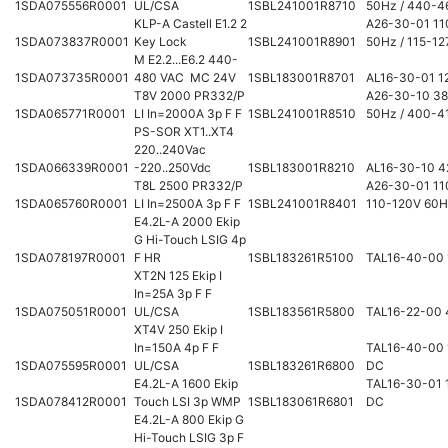
1SDA075556R0001
UL/CSA
1SBL241001R8710
50Hz / 440-4
KLP-A Castell E1.2 2
A26-30-01 11
1SDA073837R0001
Key Lock
1SBL241001R8901
50Hz / 115-1
M E2.2...E6.2 440-
1SDA073735R0001
480 VAC MC 24V
1SBL183001R8701
AL16-30-01 1
T8V 2000 PR332/P
A26-30-10 3
1SDA065771R0001
LI In=2000A 3p F F
1SBL241001R8510
50Hz / 400-4
PS-SOR XT1..XT4
220..240Vac
1SDA066339R0001
-220..250Vdc
1SBL183001R8210
AL16-30-10 4
T8L 2500 PR332/P
A26-30-01 11
1SDA065760R0001
LI In=2500A 3p F F
1SBL241001R8401
110-120V 60
E4.2L-A 2000 Ekip
G Hi-Touch LSIG 4p
1SDA078197R0001
F HR
1SBL183261R5100
TAL16-40-00
XT2N 125 Ekip I
In=25A 3p F F
1SDA075051R0001
UL/CSA
1SBL183561R5800
TAL16-22-00 
XT4V 250 Ekip I
In=150A 4p F F
TAL16-40-00
1SDA075595R0001
UL/CSA
1SBL183261R6800
DC
E4.2L-A 1600 Ekip
TAL16-30-01 
1SDA078412R0001
Touch LSI 3p WMP
1SBL183061R6801
DC
E4.2L-A 800 Ekip G
Hi-Touch LSIG 3p F