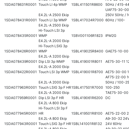
1SDA078631R0001
Touch LI 4p WMP
1SBL411501R8600
50Hz / 415-4
UAF75-30-00
E4.2L-A 2500 Ekip
250V 50Hz / 
1SDA078431R0001
Touch LI 3p WMP
1SBL417024R7000
60Hz / 100-
E4.2L-A 2500 Ekip
Hi-Touch LSI 3p
1SDA078435R0001
WMP
1SBV001106R1823
IPM2G
E4.2L-A 2000 Ekip
Hi-Touch LSIG 3p
1SDA078426R0001
WMP
1SBL419025R8400
GAE75-10-00
E4.2L-A 3200 Ekip
1SDA078439R0001
Dip LSI 3p WMP
1SBL419001R8011
AE75-30-11 1
E4.2L-A 2000 Ekip
1SDA078422R0001
Touch LSI 3p WMP
1SBL419001R8700
AE75-30-00 
AF75-22-00 
E4.2L-A 2000 Ekip
50Hz / 100-2
1SDA077963R0001
Touch LSIG 3p F HR
1SBL417501R7000
100-250
E4.2L-A 2000 Ekip
TAE75-30-00
1SDA077959R0001
Dip LSI 3p F HR
1SBL419061R6200
DC
E4.2L-A 800 Ekip
Hi-Touch LSI 3p F
1SDA077945R0001
HR
1SBL419501R8100
AE75-22-00 
E4.2L-A 800 Ekip
A9-30-32 24V
1SDA077943R0001
Touch LSIG 3p F HR
1SBL141001R8132
24V 60Hz
E4.2L-A 800 Ekip
A9-30-22 40