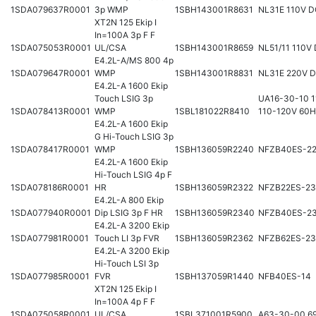
1SDA079637R0001
3p WMP
1SBH143001R8631
NL31E 110V 
XT2N 125 Ekip I
In=100A 3p F F
1SDA075053R0001
UL/CSA
1SBH143001R8659
NL51/11 110V
E4.2L-A/MS 800 4p
1SDA079647R0001
WMP
1SBH143001R8831
NL31E 220V 
E4.2L-A 1600 Ekip
Touch LSIG 3p
UA16-30-10 1
1SDA078413R0001
WMP
1SBL181022R8410
110-120V 60
E4.2L-A 1600 Ekip
G Hi-Touch LSIG 3p
1SDA078417R0001
WMP
1SBH136059R2240
NFZB40ES-2
E4.2L-A 1600 Ekip
Hi-Touch LSIG 4p F
1SDA078186R0001
HR
1SBH136059R2322
NFZB22ES-23
E4.2L-A 800 Ekip
1SDA077940R0001
Dip LSIG 3p F HR
1SBH136059R2340
NFZB40ES-2
E4.2L-A 3200 Ekip
1SDA077981R0001
Touch LI 3p FVR
1SBH136059R2362
NFZB62ES-23
E4.2L-A 3200 Ekip
Hi-Touch LSI 3p
1SDA077985R0001
FVR
1SBH137059R1440
NFB40ES-14
XT2N 125 Ekip I
In=100A 4p F F
1SDA075058R0001
UL/CSA
1SBL371001R5900
A63-30-00 6