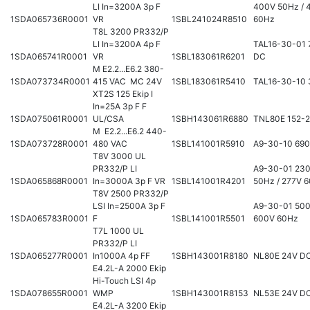
LI In=3200A 3p F
400V 50Hz / 
1SDA065736R0001
VR
1SBL241024R8510
60Hz
T8L 3200 PR332/P
LI In=3200A 4p F
TAL16-30-01 
1SDA065741R0001
VR
1SBL183061R6201
DC
M E2.2...E6.2 380-
1SDA073734R0001
415 VAC MC 24V
1SBL183061R5410
TAL16-30-10 
XT2S 125 Ekip I
In=25A 3p F F
1SDA075061R0001
UL/CSA
1SBH143061R6880
TNL80E 152-
M E2.2...E6.2 440-
1SDA073728R0001
480 VAC
1SBL141001R5910
A9-30-10 69
T8V 3000 UL
PR332/P LI
A9-30-01 23
1SDA065868R0001
In=3000A 3p F VR
1SBL141001R4201
50Hz / 277V 
T8V 2500 PR332/P
LSI In=2500A 3p F
A9-30-01 500
1SDA065783R0001
F
1SBL141001R5501
600V 60Hz
T7L 1000 UL
PR332/P LI
1SDA065277R0001
In1000A 4p FF
1SBH143001R8180
NL80E 24V D
E4.2L-A 2000 Ekip
Hi-Touch LSI 4p
1SDA078655R0001
WMP
1SBH143001R8153
NL53E 24V D
E4.2L-A 3200 Ekip