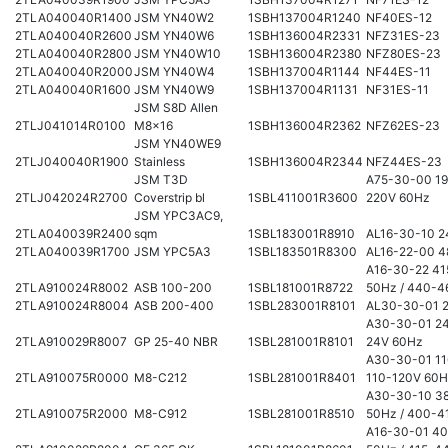
2TLA040040R1400
JSM YN40W2
1SBH137004R1240
NF40ES-12
2TLA040040R2600
JSM YN40W6
1SBH136004R2331
NFZ31ES-23
2TLA040040R2800
JSM YN40W10
1SBH136004R2380
NFZ80ES-23
2TLA040040R2000
JSM YN40W4
1SBH137004R1144
NF44ES-11
2TLA040040R1600
JSM YN40W9
1SBH137004R1131
NF31ES-11
JSM S8D Allen
2TLJ041014R0100
M8x16
1SBH136004R2362
NFZ62ES-23
JSM YN40WE9
2TLJ040040R1900
Stainless
1SBH136004R2344
NFZ44ES-23
JSM T3D
A75-30-00 19
2TLJ042024R2700
Coverstrip bl
1SBL411001R3600
220V 60Hz
JSM YPC3AC9,
2TLA040039R2400
sqm
1SBL183001R8910
AL16-30-10 
2TLA040039R1700
JSM YPC5A3
1SBL183501R8300
AL16-22-00 4
A16-30-22 4
2TLA910024R8002
ASB 100-200
1SBL181001R8722
50Hz / 440-4
2TLA910024R8004
ASB 200-400
1SBL283001R8101
AL30-30-01 
A30-30-01 24
2TLA910029R8007
GP 25-40 NBR
1SBL281001R8101
24V 60Hz
A30-30-01 11
2TLA910075R0000
M8-C212
1SBL281001R8401
110-120V 60
A30-30-10 3
2TLA910075R2000
M8-C912
1SBL281001R8510
50Hz / 400-4
A16-30-01 4