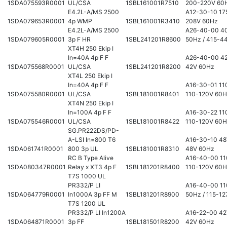
1SDA075593R0001
UL/CSA
1SBL161001R7510
200-220V 60
E4.2L-A/MS 2500
A12-30-10 17
1SDA079653R0001
4p WMP
1SBL161001R3410
208V 60Hz
E4.2L-A/MS 2500
A26-40-00 4
1SDA079605R0001
3p F HR
1SBL241201R8600
50Hz / 415-4
XT4H 250 Ekip I
In=40A 4p F F
A26-40-00 42
1SDA075568R0001
UL/CSA
1SBL241201R8200
42V 60Hz
XT4L 250 Ekip I
In=40A 4p F F
A16-30-01 11
1SDA075580R0001
UL/CSA
1SBL181001R8401
110-120V 60
XT4N 250 Ekip I
In=100A 4p F F
A16-30-22 11
1SDA075546R0001
UL/CSA
1SBL181001R8422
110-120V 60
SG.PR222DS/PD-
A-LSI In=800 T6
A16-30-10 48
1SDA061741R0001
800 3p UL
1SBL181001R8310
48V 60Hz
RC B Type Alive
A16-40-00 11
1SDA080347R0001
Relay x XT3 4p F
1SBL181201R8400
110-120V 60
T7S 1000 UL
PR332/P LI
A16-40-00 11
1SDA064779R0001
In1000A 3p FF M
1SBL181201R8900
50Hz / 115-1
T7S 1200 UL
PR332/P LI In1200A
A16-22-00 42
1SDA064871R0001
3p FF
1SBL181501R8200
42V 60Hz