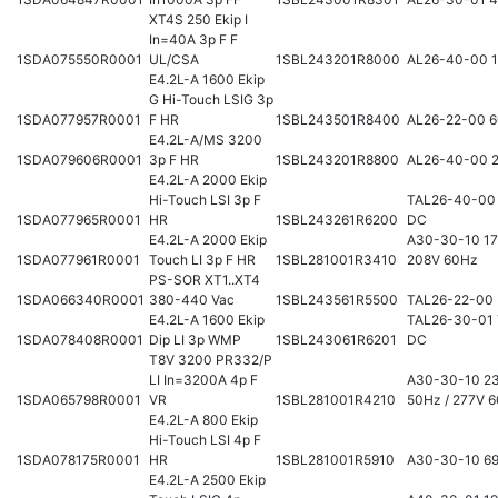
XT4S 250 Ekip I
In=40A 3p F F
1SDA075550R0001
UL/CSA
1SBL243201R8000
AL26-40-00 
E4.2L-A 1600 Ekip
G Hi-Touch LSIG 3p
1SDA077957R0001
F HR
1SBL243501R8400
AL26-22-00 
E4.2L-A/MS 3200
1SDA079606R0001
3p F HR
1SBL243201R8800
AL26-40-00 
E4.2L-A 2000 Ekip
Hi-Touch LSI 3p F
TAL26-40-00
1SDA077965R0001
HR
1SBL243261R6200
DC
E4.2L-A 2000 Ekip
A30-30-10 17
1SDA077961R0001
Touch LI 3p F HR
1SBL281001R3410
208V 60Hz
PS-SOR XT1..XT4
1SDA066340R0001
380-440 Vac
1SBL243561R5500
TAL26-22-00
E4.2L-A 1600 Ekip
TAL26-30-01
1SDA078408R0001
Dip LI 3p WMP
1SBL243061R6201
DC
T8V 3200 PR332/P
LI In=3200A 4p F
A30-30-10 2
1SDA065798R0001
VR
1SBL281001R4210
50Hz / 277V 
E4.2L-A 800 Ekip
Hi-Touch LSI 4p F
1SDA078175R0001
HR
1SBL281001R5910
A30-30-10 6
E4.2L-A 2500 Ekip