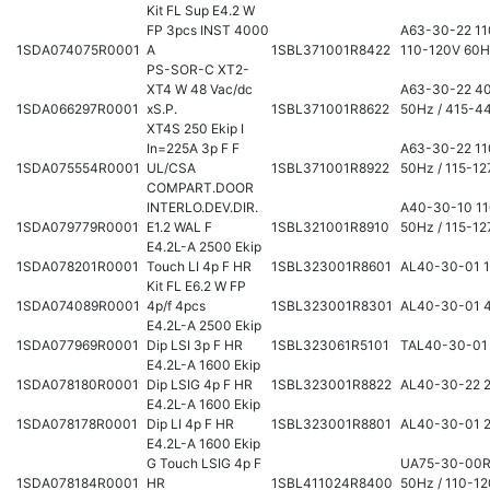
Kit FL Sup E4.2 W
FP 3pcs INST 4000
A63-30-22 11
1SDA074075R0001
A
1SBL371001R8422
110-120V 60
PS-SOR-C XT2-
XT4 W 48 Vac/dc
A63-30-22 4
1SDA066297R0001
xS.P.
1SBL371001R8622
50Hz / 415-4
XT4S 250 Ekip I
In=225A 3p F F
A63-30-22 11
1SDA075554R0001
UL/CSA
1SBL371001R8922
50Hz / 115-1
COMPART.DOOR
INTERLO.DEV.DIR.
A40-30-10 11
1SDA079779R0001
E1.2 WAL F
1SBL321001R8910
50Hz / 115-1
E4.2L-A 2500 Ekip
1SDA078201R0001
Touch LI 4p F HR
1SBL323001R8601
AL40-30-01 
Kit FL E6.2 W FP
1SDA074089R0001
4p/f 4pcs
1SBL323001R8301
AL40-30-01 
E4.2L-A 2500 Ekip
1SDA077969R0001
Dip LSI 3p F HR
1SBL323061R5101
TAL40-30-01
E4.2L-A 1600 Ekip
1SDA078180R0001
Dip LSIG 4p F HR
1SBL323001R8822
AL40-30-22 
E4.2L-A 1600 Ekip
1SDA078178R0001
Dip LI 4p F HR
1SBL323001R8801
AL40-30-01 
E4.2L-A 1600 Ekip
G Touch LSIG 4p F
UA75-30-00R
1SDA078184R0001
HR
1SBL411024R8400
50Hz / 110-1