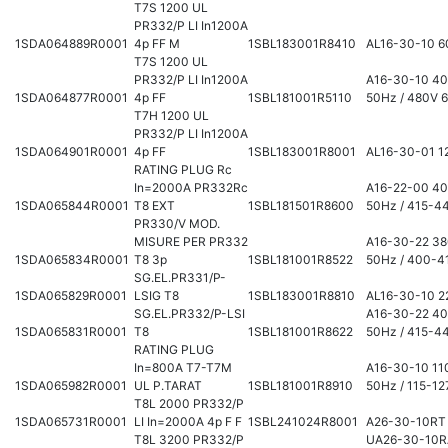
T7S 1200 UL
PR332/P LI In1200A
1SDA064889R0001
4p FF M
1SBL183001R8410
AL16-30-10 6
T7S 1200 UL
PR332/P LI In1200A
A16-30-10 4
1SDA064877R0001
4p FF
1SBL181001R5110
50Hz / 480V 
T7H 1200 UL
PR332/P LI In1200A
1SDA064901R0001
4p FF
1SBL183001R8001
AL16-30-01 1
RATING PLUG Rc
In=2000A PR332Rc
A16-22-00 4
1SDA065844R0001
T8 EXT
1SBL181501R8600
50Hz / 415-4
PR330/V MOD.
MISURE PER PR332
A16-30-22 3
1SDA065834R0001
T8 3p
1SBL181001R8522
50Hz / 400-4
SG.EL.PR331/P-
1SDA065829R0001
LSIG T8
1SBL183001R8810
AL16-30-10 2
SG.EL.PR332/P-LSI
A16-30-22 4
1SDA065831R0001
T8
1SBL181001R8622
50Hz / 415-4
RATING PLUG
In=800A T7-T7M
A16-30-10 11
1SDA065982R0001
UL P.TARAT
1SBL181001R8910
50Hz / 115-1
T8L 2000 PR332/P
1SDA065731R0001
LI In=2000A 4p F F
1SBL241024R8001
A26-30-10RT
T8L 3200 PR332/P
UA26-30-10R