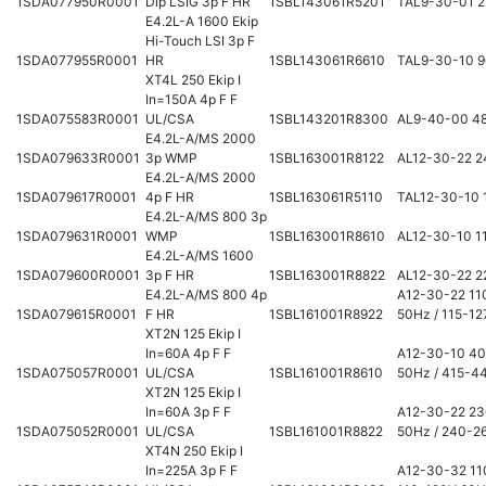
1SDA077950R0001
Dip LSIG 3p F HR
1SBL143061R5201
TAL9-30-01 
E4.2L-A 1600 Ekip
Hi-Touch LSI 3p F
1SDA077955R0001
HR
1SBL143061R6610
TAL9-30-10 
XT4L 250 Ekip I
In=150A 4p F F
1SDA075583R0001
UL/CSA
1SBL143201R8300
AL9-40-00 4
E4.2L-A/MS 2000
1SDA079633R0001
3p WMP
1SBL163001R8122
AL12-30-22 2
E4.2L-A/MS 2000
1SDA079617R0001
4p F HR
1SBL163061R5110
TAL12-30-10 
E4.2L-A/MS 800 3p
1SDA079631R0001
WMP
1SBL163001R8610
AL12-30-10 1
E4.2L-A/MS 1600
1SDA079600R0001
3p F HR
1SBL163001R8822
AL12-30-22 2
E4.2L-A/MS 800 4p
A12-30-22 11
1SDA079615R0001
F HR
1SBL161001R8922
50Hz / 115-1
XT2N 125 Ekip I
In=60A 4p F F
A12-30-10 4
1SDA075057R0001
UL/CSA
1SBL161001R8610
50Hz / 415-4
XT2N 125 Ekip I
In=60A 3p F F
A12-30-22 2
1SDA075052R0001
UL/CSA
1SBL161001R8822
50Hz / 240-2
XT4N 250 Ekip I
In=225A 3p F F
A12-30-32 11