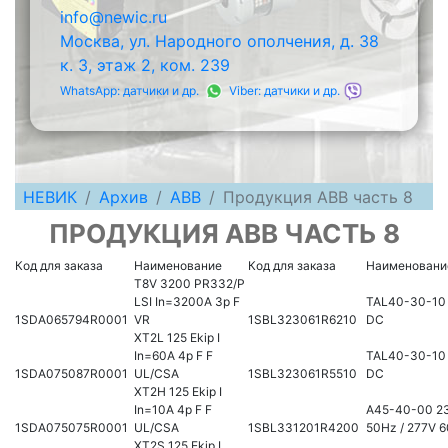
info@newic.ru
Москва, ул. Народного ополчения, д. 38
к. 3, этаж 2, ком. 239
WhatsApp: датчики и др.
Viber: датчики и др.
НЕВИК
Архив
ABB
Продукция ABB часть 8
ПРОДУКЦИЯ ABB ЧАСТЬ 8
Код для заказа
Наименование
Код для заказа
Наименовани
T8V 3200 PR332/P
LSI In=3200A 3p F
TAL40-30-10
1SDA065794R0001
VR
1SBL323061R6210
DC
XT2L 125 Ekip I
In=60A 4p F F
TAL40-30-10
1SDA075087R0001
UL/CSA
1SBL323061R5510
DC
XT2H 125 Ekip I
In=10A 4p F F
A45-40-00 2
1SDA075075R0001
UL/CSA
1SBL331201R4200
50Hz / 277V 
XT2S 125 Ekip I