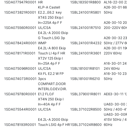
1SDA077947R0001
HR
1SBL183501R8800
AL16-22-00 2
KLP-A Castell
A26-30-01 6
1SDA073821R0001
E2.2...E6.2 key
1SBL241001R5801
50Hz
XT4S 250 Ekip I
In=225A 4p F F
A26-30-10 20
1SDA075560R0001
UL/CSA
1SBL241001R7510
200-220V 60
E4.2L-A 2000 Ekip
G Touch LSIG 3p
A26-30-32 2
1SDA078424R0001
WMP
1SBL241001R4232
50Hz / 277V 
E4.2L-A 800 Ekip
A26-30-01 19
1SDA078171R0001
Touch LI 4p F HR
1SBL241001R3601
220V 60Hz
XT2V 125 Ekip I
In=25A 4p F F
A16-30-01 24
1SDA075096R0001
UL/CSA
1SBL181001R8101
24V 60Hz
Kit FL E2.2 W FP
A16-30-10 2
1SDA074073R0001
3pcs
1SBL181001R6210
50Hz
COMPART.DOOR
INTERLO.DEV.DIR.
1SDA079780R0001
E1.2 FLO.F
1SBL379001R8011
AE63-30-11 1
XT4N 250 Ekip I
In=40A 4p F F
UA63-30-00 
1SDA075544R0001
UL/CSA
1SBL371022R8500
50Hz / 400-4
UA63-30-00R
E4.2L-A 2000 Ekip
415V 50Hz / 
1SDA078193R0001
Touch LSIG 4p F HR
1SBL371024R8600
60Hz