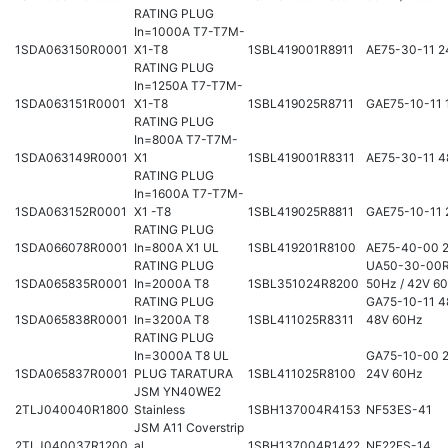
RATING PLUG
In=1000A T7-T7M-
1SDA063150R0001
X1-T8
1SBL419001R8911
AE75-30-11 
RATING PLUG
In=1250A T7-T7M-
1SDA063151R0001
X1-T8
1SBL419025R8711
GAE75-10-11 
RATING PLUG
In=800A T7-T7M-
1SDA063149R0001
X1
1SBL419001R8311
AE75-30-11 4
RATING PLUG
In=1600A T7-T7M-
1SDA063152R0001
X1 -T8
1SBL419025R8811
GAE75-10-11
RATING PLUG
1SDA066078R0001
In=800A X1 UL
1SBL419201R8100
AE75-40-00 
RATING PLUG
UA50-30-00R
1SDA065835R0001
In=2000A T8
1SBL351024R8200
50Hz / 42V 6
RATING PLUG
GA75-10-11 4
1SDA065838R0001
In=3200A T8
1SBL411025R8311
48V 60Hz
RATING PLUG
In=3000A T8 UL
GA75-10-00 2
1SDA065837R0001
PLUG TARATURA
1SBL411025R8100
24V 60Hz
JSM YN40WE2
2TLJ040040R1800
Stainless
1SBH137004R4153
NF53ES-41
JSM A11 Coverstrip
2TLJ040037R1200
al
1SBH137004R1422
NF22ES-14