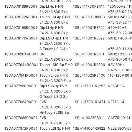
E4.2L-A 2000 Ekip
DA75-20-11 1
1SDA078188R0001
Dip LI 4p F HR
1SBL411730R8411
120V60Hz / 1
E4.2L-A 800 Ekip
A75-22-00 2
1SDA078172R0001
Touch LSI 4p F HR
1SBL411501R8800
50Hz / 240-2
E4.2L-A 800 Ekip
A75-30-22 41
1SDA078168R0001
Dip LI 4p F HR
1SBL411001R8722
440V50HZ
E4.2L-A 800 Ekip
A75-30-22 3
1SDA078170R0001
Dip LSIG 4p F HR
1SBL411001R8522
50Hz / 400-4
E4.2L-A 2500 Ekip
G Touch LSIG 4p F
A75-30-11 2
1SDA078204R0001
HR
1SBL411001R8011
50Hz / 230-2
E4.2L-A 800 Ekip G
A75-30-00 42
1SDA077944R0001
Touch LSIG 3p F HR
1SBL411001R8200
42V 60Hz
E4.2L-A 800 Ekip
GA75-10-00 1
1SDA077941R0001
Touch LI 3p F HR
1SBL411025R8400
110-120V 60
E4.2L-A 3200 Ekip
1SDA077980R0001
Dip LSIG 3p FVR
1SBH137001R1253
NF53E-12
E4.2L-A 3200 Ekip
G Touch LSIG 3p
1SDA077984R0001
FVR
1SBH137001R1471
NF71E-14
E4.2L-A 3200 Ekip
Hi-Touch LSIG 3p
1SDA077986R0001
FVR
1SBL419025R8011
GAE75-10-11 
E4.2L-A 2500 Ekip
1SDA077972R0001
Touch LSI 3p F HR
1SBH141001R5922
N22E 690V 6