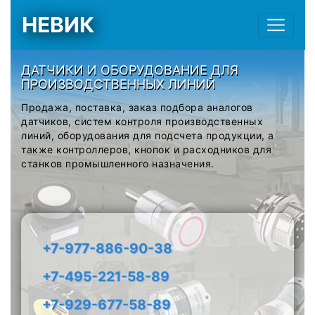
НЕВИК
ДАТЧИКИ И ОБОРУДОВАНИЕ ДЛЯ
ПРОИЗВОДСТВЕННЫХ ЛИНИЙ
Продажа, поставка, заказ подбора аналогов
датчиков, систем контроля производственных
линий, оборудования для подсчета продукции, а
также контроллеров, кнопок и расходников для
станков промышленного назначения.
+7-977-886-90-38
+7-495-221-58-89
+7-929-677-58-89