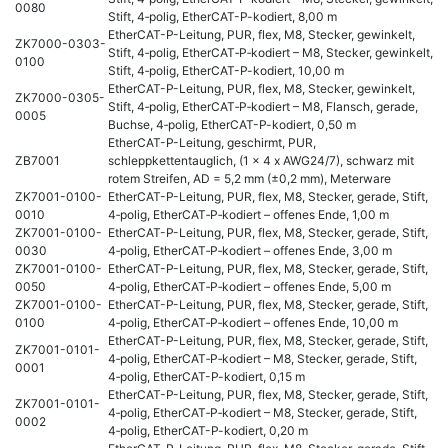
0080
Stift, 4‑polig, EtherCAT-P-kodiert, 8,00 m
EtherCAT-P-Leitung, PUR, flex, M8, Stecker, gewinkelt,
ZK7000-0303-
Stift, 4‑polig, EtherCAT‑P‑kodiert – M8, Stecker, gewinkelt,
0100
Stift, 4‑polig, EtherCAT-P-kodiert, 10,00 m
EtherCAT-P-Leitung, PUR, flex, M8, Stecker, gewinkelt,
ZK7000-0305-
Stift, 4‑polig, EtherCAT‑P‑kodiert – M8, Flansch, gerade,
0005
Buchse, 4‑polig, EtherCAT-P-kodiert, 0,50 m
EtherCAT-P-Leitung, geschirmt, PUR,
ZB7001
schleppkettentauglich, (1 x 4 x AWG24/7), schwarz mit
rotem Streifen, AD = 5,2 mm (±0,2 mm), Meterware
ZK7001-0100-
EtherCAT-P-Leitung, PUR, flex, M8, Stecker, gerade, Stift,
0010
4‑polig, EtherCAT‑P‑kodiert – offenes Ende, 1,00 m
ZK7001-0100-
EtherCAT-P-Leitung, PUR, flex, M8, Stecker, gerade, Stift,
0030
4‑polig, EtherCAT‑P‑kodiert – offenes Ende, 3,00 m
ZK7001-0100-
EtherCAT-P-Leitung, PUR, flex, M8, Stecker, gerade, Stift,
0050
4‑polig, EtherCAT‑P‑kodiert – offenes Ende, 5,00 m
ZK7001-0100-
EtherCAT-P-Leitung, PUR, flex, M8, Stecker, gerade, Stift,
0100
4‑polig, EtherCAT‑P‑kodiert – offenes Ende, 10,00 m
EtherCAT-P-Leitung, PUR, flex, M8, Stecker, gerade, Stift,
ZK7001-0101-
4‑polig, EtherCAT‑P‑kodiert – M8, Stecker, gerade, Stift,
0001
4‑polig, EtherCAT-P-kodiert, 0,15 m
EtherCAT-P-Leitung, PUR, flex, M8, Stecker, gerade, Stift,
ZK7001-0101-
4‑polig, EtherCAT‑P‑kodiert – M8, Stecker, gerade, Stift,
0002
4‑polig, EtherCAT-P-kodiert, 0,20 m