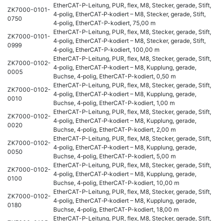
EtherCAT-P-Leitung, PUR, flex, M8, Stecker, gerade, Stift,
ZK7000-0101-
4‑polig, EtherCAT‑P‑kodiert – M8, Stecker, gerade, Stift,
0750
4‑polig, EtherCAT-P-kodiert, 75,00 m
EtherCAT-P-Leitung, PUR, flex, M8, Stecker, gerade, Stift,
ZK7000-0101-
4‑polig, EtherCAT‑P‑kodiert – M8, Stecker, gerade, Stift,
0999
4‑polig, EtherCAT-P-kodiert, 100,00 m
EtherCAT-P-Leitung, PUR, flex, M8, Stecker, gerade, Stift,
ZK7000-0102-
4‑polig, EtherCAT‑P‑kodiert – M8, Kupplung, gerade,
0005
Buchse, 4‑polig, EtherCAT-P-kodiert, 0,50 m
EtherCAT-P-Leitung, PUR, flex, M8, Stecker, gerade, Stift,
ZK7000-0102-
4‑polig, EtherCAT‑P‑kodiert – M8, Kupplung, gerade,
0010
Buchse, 4‑polig, EtherCAT-P-kodiert, 1,00 m
EtherCAT-P-Leitung, PUR, flex, M8, Stecker, gerade, Stift,
ZK7000-0102-
4‑polig, EtherCAT‑P‑kodiert – M8, Kupplung, gerade,
0020
Buchse, 4‑polig, EtherCAT-P-kodiert, 2,00 m
EtherCAT-P-Leitung, PUR, flex, M8, Stecker, gerade, Stift,
ZK7000-0102-
4‑polig, EtherCAT‑P‑kodiert – M8, Kupplung, gerade,
0050
Buchse, 4‑polig, EtherCAT-P-kodiert, 5,00 m
EtherCAT-P-Leitung, PUR, flex, M8, Stecker, gerade, Stift,
ZK7000-0102-
4‑polig, EtherCAT‑P‑kodiert – M8, Kupplung, gerade,
0100
Buchse, 4‑polig, EtherCAT-P-kodiert, 10,00 m
EtherCAT-P-Leitung, PUR, flex, M8, Stecker, gerade, Stift,
ZK7000-0102-
4‑polig, EtherCAT‑P‑kodiert – M8, Kupplung, gerade,
0180
Buchse, 4‑polig, EtherCAT-P-kodiert, 18,00 m
EtherCAT-P-Leitung, PUR, flex, M8, Stecker, gerade, Stift,