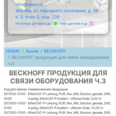
info@newic.ru
Москва, ул. Народного ополчения, д. 38
к. 3, этаж 2, ком. 239
WhatsApp: датчики и др.
Viber: датчики и др.
НЕВИК
Архив
BECKHOFF
BECKHOFF продукция для связи оборудования
ч.3
BECKHOFF ПРОДУКЦИЯ ДЛЯ
СВЯЗИ ОБОРУДОВАНИЯ Ч.3
Код для заказа
Наименование продукции
ZK7000-0100-
EtherCAT-P-Leitung, PUR, flex, M8, Stecker, gerade, Stift,
0050
4‑polig, EtherCAT‑P‑kodiert – offenes Ende, 5,00 m
ZK7000-0100-
EtherCAT-P-Leitung, PUR, flex, M8, Stecker, gerade, Stift,
0100
4‑polig, EtherCAT‑P‑kodiert – offenes Ende, 10,00 m
ZK7000-0100-
EtherCAT-P-Leitung, PUR, flex, M8, Stecker, gerade, Stift,